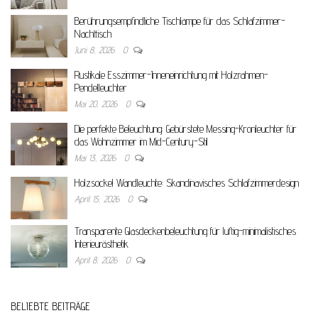
Berührungsempfindliche Tischlampe für das Schlafzimmer-
Nachttisch
Juni 8, 2026
0
Rustikale Esszimmer-Inneneinrichtung mit Holzrahmen-
Pendelleuchter
Mai 20, 2026
0
Die perfekte Beleuchtung: Gebürstete Messing-Kronleuchter für
das Wohnzimmer im Mid-Century-Stil
Mai 13, 2026
0
Holzsockel Wandleuchte: Skandinavisches Schlafzimmerdesign
April 15, 2026
0
Transparente Glasdeckenbeleuchtung für luftig-minimalistisches
Interieurästhetik
April 8, 2026
0
BELIEBTE BEITRÄGE