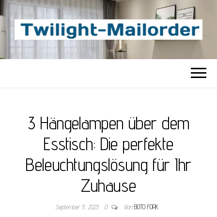
TWILIGHT-
Beste Content-Sharing-Site
MAILORDER
3 Hängelampen über dem
Esstisch: Die perfekte
Beleuchtungslösung für Ihr
Zuhause
September 11, 2023
0
Von
BOTO FORK