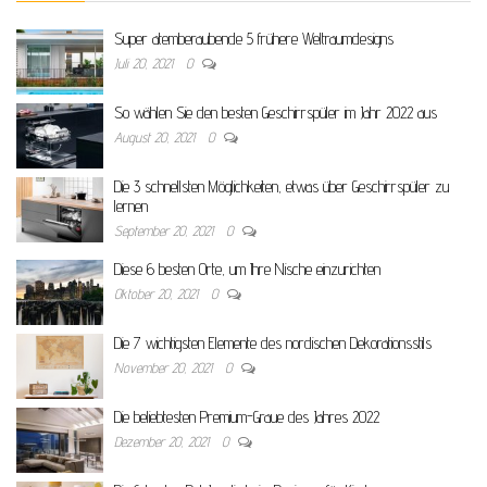
Super atemberaubende 5 frühere Weltraumdesigns
Juli 20, 2021
0
So wählen Sie den besten Geschirrspüler im Jahr 2022 aus
August 20, 2021
0
Die 3 schnellsten Möglichkeiten, etwas über Geschirrspüler zu
lernen
September 20, 2021
0
Diese 6 besten Orte, um Ihre Nische einzurichten
Oktober 20, 2021
0
Die 7 wichtigsten Elemente des nordischen Dekorationsstils
November 20, 2021
0
Die beliebtesten Premium-Graue des Jahres 2022
Dezember 20, 2021
0