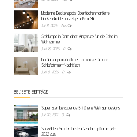
Moderne Deckenspots: Oberflächenmontierte
Deckenstrahler in zeitgemäßem Stil
Juli 8, 2026
Aus
Stehlampe in Form einer Angelrute für die Ecke im
Wohnzimmer
Juni 15, 2026
0
Berührungsempfindliche Tischlampe für das
Schlafzimmer-Nachttisch
Juni 8, 2026
0
BELIEBTE BEITRÄGE
Super atemberaubende 5 frühere Weltraumdesigns
Juli 20, 2021
0
So wählen Sie den besten Geschirrspüler im Jahr
2022 aus