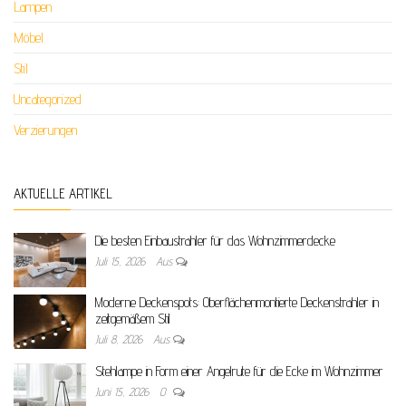
Lampen
Möbel
Stil
Uncategorized
Verzierungen
AKTUELLE ARTIKEL
Die besten Einbaustrahler für das Wohnzimmerdecke
Juli 15, 2026
Aus
Moderne Deckenspots: Oberflächenmontierte Deckenstrahler in
zeitgemäßem Stil
Juli 8, 2026
Aus
Stehlampe in Form einer Angelrute für die Ecke im Wohnzimmer
Juni 15, 2026
0