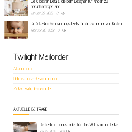
Die 6 besten Details, die beim Designen für Kinder zu
berücksichtigen sind
Januar 20, 2022
0
Die 5 besten Renovierungsdetails für die Sicherheit von Kindern
Februar 20, 2022
0
Twilight Mailorder
Abonnement
Datenschutz-Bestimmungen
Zirka Twilight-mailorder
AKTUELLE BEITRÄGE
Die besten Einbaustrahler für das Wohnzimmerdecke
Juli 15, 2026
Aus