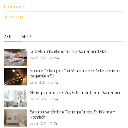
Uncategorized
Verzierungen
AKTUELLE ARTIKEL
Die besten Einbaustrahler für das Wohnzimmerdecke
Juli 15, 2026
Aus
Moderne Deckenspots: Oberflächenmontierte Deckenstrahler in
zeitgemäßem Stil
Juli 8, 2026
Aus
Stehlampe in Form einer Angelrute für die Ecke im Wohnzimmer
Juni 15, 2026
0
Berührungsempfindliche Tischlampe für das Schlafzimmer-
Nachttisch
Juni 8, 2026
0