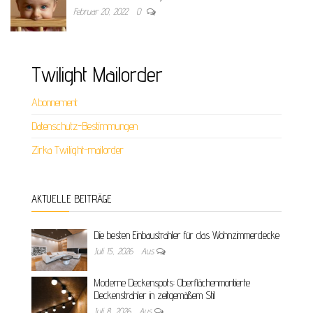
Februar 20, 2022
0
Twilight Mailorder
Abonnement
Datenschutz-Bestimmungen
Zirka Twilight-mailorder
AKTUELLE BEITRÄGE
Die besten Einbaustrahler für das Wohnzimmerdecke
Juli 15, 2026
Aus
Moderne Deckenspots: Oberflächenmontierte
Deckenstrahler in zeitgemäßem Stil
Juli 8, 2026
Aus