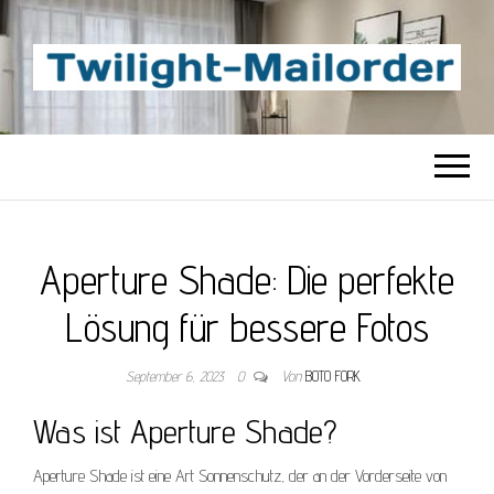
TWILIGHT-
Beste Content-Sharing-Site
MAILORDER
Aperture Shade: Die perfekte
Lösung für bessere Fotos
September 6, 2023
0
Von
BOTO FORK
Was ist Aperture Shade?
Aperture Shade ist eine Art Sonnenschutz, der an der Vorderseite von