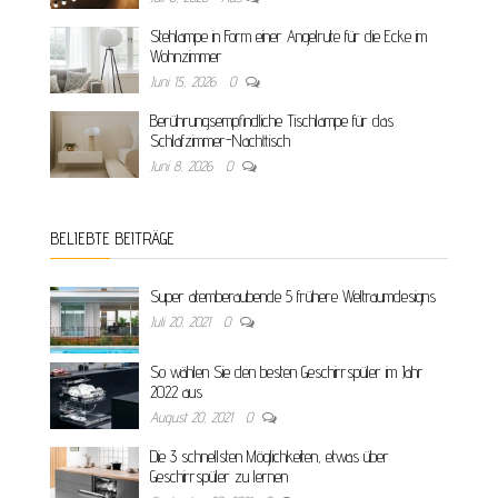
Stehlampe in Form einer Angelrute für die Ecke im
Wohnzimmer
Juni 15, 2026
0
Berührungsempfindliche Tischlampe für das
Schlafzimmer-Nachttisch
Juni 8, 2026
0
BELIEBTE BEITRÄGE
Super atemberaubende 5 frühere Weltraumdesigns
Juli 20, 2021
0
So wählen Sie den besten Geschirrspüler im Jahr
2022 aus
August 20, 2021
0
Die 3 schnellsten Möglichkeiten, etwas über
Geschirrspüler zu lernen