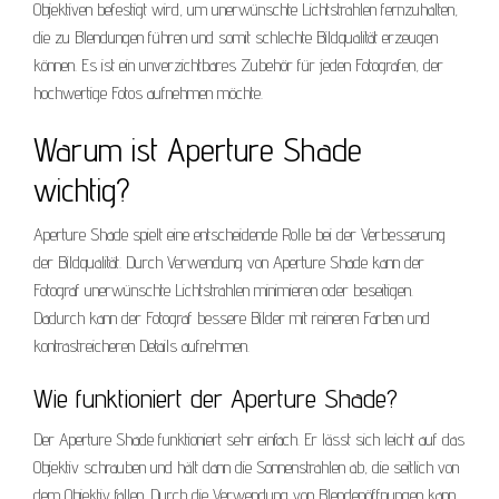
Objektiven befestigt wird, um unerwünschte Lichtstrahlen fernzuhalten,
die zu Blendungen führen und somit schlechte Bildqualität erzeugen
können. Es ist ein unverzichtbares Zubehör für jeden Fotografen, der
hochwertige Fotos aufnehmen möchte.
Warum ist Aperture Shade
wichtig?
Aperture Shade spielt eine entscheidende Rolle bei der Verbesserung
der Bildqualität. Durch Verwendung von Aperture Shade kann der
Fotograf unerwünschte Lichtstrahlen minimieren oder beseitigen.
Dadurch kann der Fotograf bessere Bilder mit reineren Farben und
kontrastreicheren Details aufnehmen.
Wie funktioniert der Aperture Shade?
Der Aperture Shade funktioniert sehr einfach. Er lässt sich leicht auf das
Objektiv schrauben und hält dann die Sonnenstrahlen ab, die seitlich von
dem Objektiv fallen. Durch die Verwendung von Blendenöffnungen kann