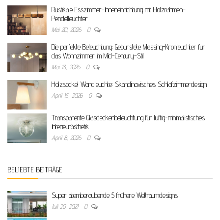
Rustikale Esszimmer-Inneneinrichtung mit Holzrahmen-
Pendelleuchter
Mai 20, 2026
0
Die perfekte Beleuchtung: Gebürstete Messing-Kronleuchter für
das Wohnzimmer im Mid-Century-Stil
Mai 13, 2026
0
Holzsockel Wandleuchte: Skandinavisches Schlafzimmerdesign
April 15, 2026
0
Transparente Glasdeckenbeleuchtung für luftig-minimalistisches
Interieurästhetik
April 8, 2026
0
BELIEBTE BEITRÄGE
Super atemberaubende 5 frühere Weltraumdesigns
Juli 20, 2021
0