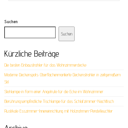
Suchen
Suchen
Kürzliche Beiträge
Die besten Einbaustrahler für das Wohnzimmerdecke
Moderne Deckenspots: Oberflächenmontierte Deckenstrahler in zeitgemäßem
Stil
Stehlampe in Form einer Angelrute für die Ecke im Wohnzimmer
Berührungsempfindliche Tischlampe für das Schlafzimmer-Nachttisch
Rustikale Esszimmer-Inneneinrichtung mit Holzrahmen-Pendelleuchter
Archive