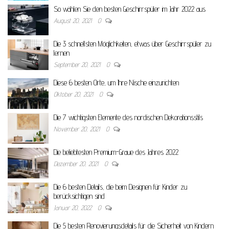
So wählen Sie den besten Geschirrspüler im Jahr 2022 aus
August 20, 2021
0
Die 3 schnellsten Möglichkeiten, etwas über Geschirrspüler zu
lernen
September 20, 2021
0
Diese 6 besten Orte, um Ihre Nische einzurichten
Oktober 20, 2021
0
Die 7 wichtigsten Elemente des nordischen Dekorationsstils
November 20, 2021
0
Die beliebtesten Premium-Graue des Jahres 2022
Dezember 20, 2021
0
Die 6 besten Details, die beim Designen für Kinder zu
berücksichtigen sind
Januar 20, 2022
0
Die 5 besten Renovierungsdetails für die Sicherheit von Kindern