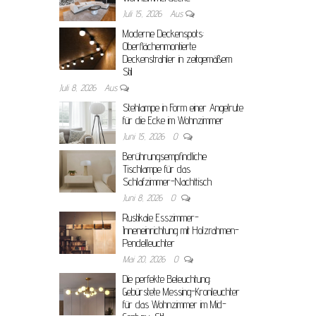
Juli 15, 2026
Aus
Moderne Deckenspots:
Oberflächenmontierte
Deckenstrahler in zeitgemäßem
Stil
Juli 8, 2026
Aus
Stehlampe in Form einer Angelrute
für die Ecke im Wohnzimmer
Juni 15, 2026
0
Berührungsempfindliche
Tischlampe für das
Schlafzimmer-Nachttisch
Juni 8, 2026
0
Rustikale Esszimmer-
Inneneinrichtung mit Holzrahmen-
Pendelleuchter
Mai 20, 2026
0
Die perfekte Beleuchtung:
Gebürstete Messing-Kronleuchter
für das Wohnzimmer im Mid-