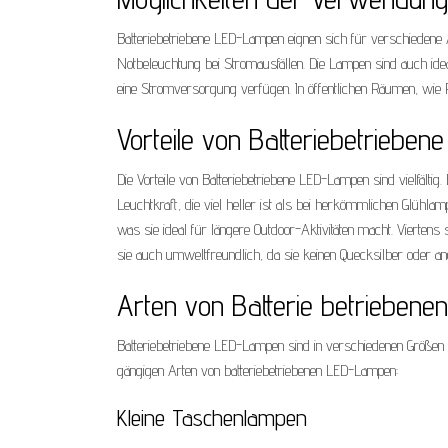
Batteriebetriebene LED-Lampen eignen sich für verschiedene
Notbeleuchtung bei Stromausfällen. Die Lampen sind auch ide
eine Stromversorgung verfügen. In öffentlichen Räumen, wie P
Vorteile von Batteriebetriebe
Die Vorteile von Batteriebetriebene LED-Lampen sind vielfältig. 
Leuchtkraft, die viel heller ist als bei herkömmlichen Glühla
was sie ideal für längere Outdoor-Aktivitäten macht. Viertens 
sie auch umweltfreundlich, da sie keinen Quecksilber oder and
Arten von Batterie betrieben
Batteriebetriebene LED-Lampen sind in verschiedenen Größen 
gängigen Arten von batteriebetriebenen LED-Lampen:
Kleine Taschenlampen