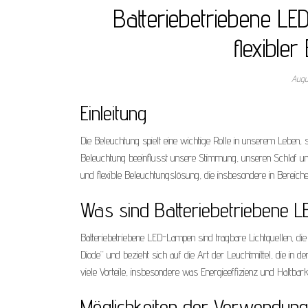
Batteriebetriebene LE
flexible
Augu
Einleitung
Die Beleuchtung spielt eine wichtige Rolle in unserem Leben, s
Beleuchtung beeinflusst unsere Stimmung, unseren Schlaf und
und flexible Beleuchtungslösung, die insbesondere in Bereich
Was sind Batteriebetriebene
Batteriebetriebene LED-Lampen sind tragbare Lichtquellen, die
Diode“ und bezieht sich auf die Art der Leuchtmittel, die
viele Vorteile, insbesondere was Energieeffizienz und Haltbark
Möglichkeiten der Verwendung