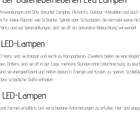
 Anwendungen und Orte, darunter Camping, Picknicks, Outdoor-Aktivitäten und auch
al für kleine Räume, wie Schränke, Spinde oder Schubladen, die normalerweise nic
arks und auf Veranstaltungen, sind sie oft als dekorative Beleuchtung verwendet.
ne LED-Lampen
Erstens sind sie tragbar und leicht zu transportieren. Zweitens bieten sie eine langle
mpen. Drittens sind sie oft in der Lage, mehrere Stunden ohne Unterbrechung zu leuc
sind sie energieeffizient und helfen dadurch, Energie und Kosten zu sparen. Schließli
ere schädliche Stoffe enthalten.
en LED-Lampen
und Formen erhältlich, um verschiedene Anforderungen zu erfüllen. Hier sind einig