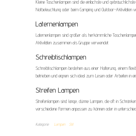
Kleine Taschenlampen sind die einfachste und gebräuchlichste
Notbeleuchtung oder beim Camping und Outdoor-Aktivitäten v
Laternenlampen
Laternenlampen sind größer als herkömmliche Taschenlampen
Aktivitäten zusammen als Gruppe verwendet.
Schreibtischlampen
Schreibtischlampen bestehen aus einer Halterung, einem flex
betrieben und eignen sich ideal zum Lesen oder Arbeiten in 
Streifen Lampen
Streifenlampen sind lange, dünne Lampen, die oft in Schränke
verschiedene Formen anpassen zu können oder in unterschied
Kategorie
Lampen
Stil