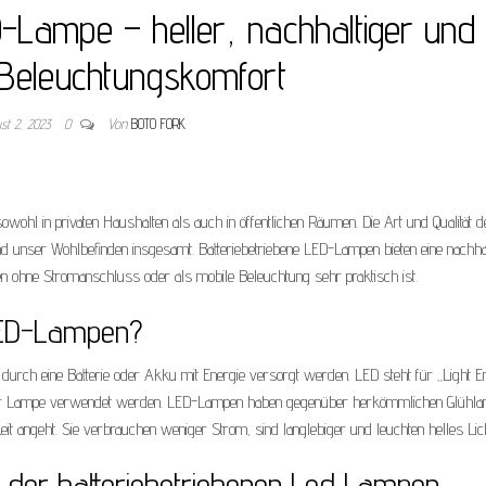
D-Lampe – heller, nachhaltiger und
r Beleuchtungskomfort
st 2, 2023
0
Von
BOTO FORK
owohl in privaten Haushalten als auch in öffentlichen Räumen. Die Art und Qualität d
 unser Wohlbefinden insgesamt. Batteriebetriebene LED-Lampen bieten eine nachha
en ohne Stromanschluss oder als mobile Beleuchtung sehr praktisch ist.
 LED-Lampen?
 durch eine Batterie oder Akku mit Energie versorgt werden. LED steht für „Light Em
 in der Lampe verwendet werden. LED-Lampen haben gegenüber herkömmlichen Glühl
eit angeht. Sie verbrauchen weniger Strom, sind langlebiger und leuchten helles Lich
 der batteriebetriebenen Led Lampen