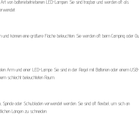
 Art von batteriebetriebenen LED-Lampen. Sie sind tragbar und werden oft als
erwendet.
 und können eine größere Fläche beleuchten. Sie werden oft beim Camping oder Ou
iblen Arm und einer LED-Lampe. Sie sind in der Regel mit Batterien oder einem USB
einem schlecht beleuchteten Raum.
n, Spinde oder Schubladen verwendet werden. Sie sind oft flexibel, um sich an
lichen Längen zu schneiden.