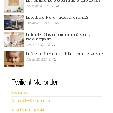
Die 7 wichtigsten Elemente des nordischen Dekorationsstils
November 20, 2021
0
Die beliebtesten Premium-Graue des Jahres 2022
Dezember 20, 2021
0
Die 6 besten Details, die beim Designen für Kinder zu
berücksichtigen sind
Januar 20, 2022
0
Die 5 besten Renovierungsdetails für die Sicherheit von Kindern
Februar 20, 2022
0
Twilight Mailorder
Abonnement
Datenschutz-Bestimmungen
Zirka Twilight-mailorder