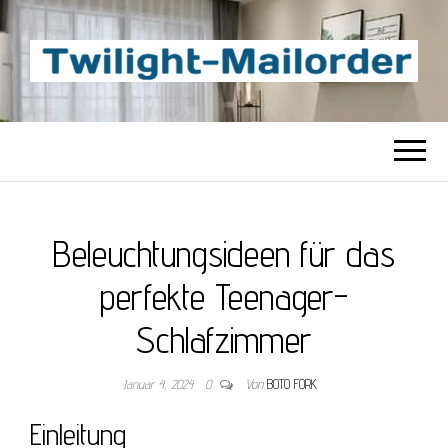
TWILIGHT-
Beste Content-Sharing-Site
MAILORDER
Beleuchtungsideen für das
perfekte Teenager-
Schlafzimmer
Januar 4, 2024
0
Von
BOTO FORK
Einleitung