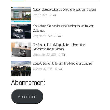
Super atemberaubende 5 frühere Weltraumdesigns
Juli 20, 2021
0
So wählen Sie den besten Geschirrspüler im Jahr
2022 aus
August 20, 2021
0
Die 3 schnellsten Möglichkeiten, etwas über
Geschirrspüler zu lernen
September 20, 2021
0
Diese 6 besten Orte, um Ihre Nische einzurichten
Oktober 20, 2021
0
Abonnement
Abonnieren