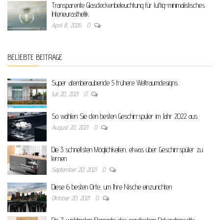
Transparente Glasdeckenbeleuchtung für luftig-minimalistisches
Interieurästhetik
April 8, 2026
0
BELIEBTE BEITRÄGE
Super atemberaubende 5 frühere Weltraumdesigns
Juli 20, 2021
0
So wählen Sie den besten Geschirrspüler im Jahr 2022 aus
August 20, 2021
0
Die 3 schnellsten Möglichkeiten, etwas über Geschirrspüler zu
lernen
September 20, 2021
0
Diese 6 besten Orte, um Ihre Nische einzurichten
Oktober 20, 2021
0