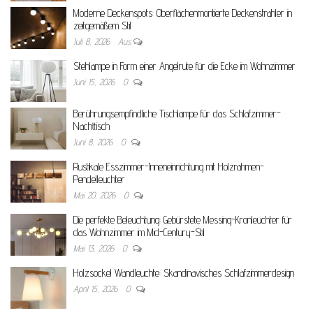
Moderne Deckenspots: Oberflächenmontierte Deckenstrahler in
zeitgemäßem Stil
Juli 8, 2026
Aus
Stehlampe in Form einer Angelrute für die Ecke im Wohnzimmer
Juni 15, 2026
0
Berührungsempfindliche Tischlampe für das Schlafzimmer-
Nachttisch
Juni 8, 2026
0
Rustikale Esszimmer-Inneneinrichtung mit Holzrahmen-
Pendelleuchter
Mai 20, 2026
0
Die perfekte Beleuchtung: Gebürstete Messing-Kronleuchter für
das Wohnzimmer im Mid-Century-Stil
Mai 13, 2026
0
Holzsockel Wandleuchte: Skandinavisches Schlafzimmerdesign
April 15, 2026
0