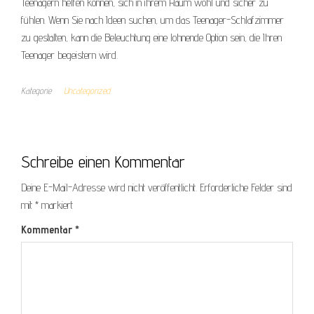
Teenagern helfen können, sich in ihrem Raum wohl und sicher zu
fühlen. Wenn Sie nach Ideen suchen, um das Teenager-Schlafzimmer
zu gestalten, kann die Beleuchtung eine lohnende Option sein, die Ihren
Teenager begeistern wird.
Kategorie
Uncategorized
Schreibe einen Kommentar
Deine E-Mail-Adresse wird nicht veröffentlicht.
Erforderliche Felder sind
mit
*
markiert
Kommentar
*