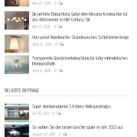
Mai 20, 2026
0
Die perfekte Beleuchtung: Gebürstete Messing-Kronleuchter für
das Wohnzimmer im Mid-Century-Stil
Mai 13, 2026
0
Holzsockel Wandleuchte: Skandinavisches Schlafzimmerdesign
April 15, 2026
0
Transparente Glasdeckenbeleuchtung für luftig-minimalistisches
Interieurästhetik
April 8, 2026
0
BELIEBTE BEITRÄGE
Super atemberaubende 5 frühere Weltraumdesigns
Juli 20, 2021
0
So wählen Sie den besten Geschirrspüler im Jahr 2022 aus
August 20, 2021
0