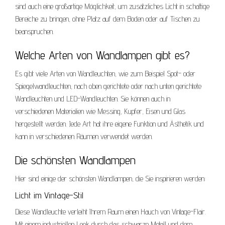
sind auch eine großartige Möglichkeit, um zusätzliches Licht in schattige
Bereiche zu bringen, ohne Platz auf dem Boden oder auf Tischen zu
beanspruchen.
Welche Arten von Wandlampen gibt es?
Es gibt viele Arten von Wandleuchten, wie zum Beispiel Spot- oder
Spiegelwandleuchten, nach oben gerichtete oder nach unten gerichtete
Wandleuchten und LED-Wandleuchten. Sie können auch in
verschiedenen Materialien wie Messing, Kupfer, Eisen und Glas
hergestellt werden. Jede Art hat ihre eigene Funktion und Ästhetik und
kann in verschiedenen Räumen verwendet werden.
Die schönsten Wandlampen
Hier sind einige der schönsten Wandlampen, die Sie inspirieren werden:
Licht im Vintage-Stil
Diese Wandleuchte verleiht Ihrem Raum einen Hauch von Vintage-Flair.
Mit einem industriellen Look durch das schwarze Metall und dem