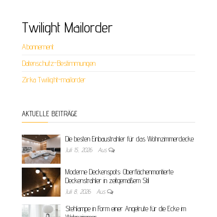
Twilight Mailorder
Abonnement
Datenschutz-Bestimmungen
Zirka Twilight-mailorder
AKTUELLE BEITRÄGE
Die besten Einbaustrahler für das Wohnzimmerdecke
Juli 15, 2026
Aus
Moderne Deckenspots: Oberflächenmontierte
Deckenstrahler in zeitgemäßem Stil
Juli 8, 2026
Aus
Stehlampe in Form einer Angelrute für die Ecke im