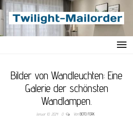
TWILIGHT-
Beste Content-Sharing-Site
MAILORDER
Bilder von Wandleuchten: Eine
Galerie der schönsten
Wandlampen.
Januar 10, 2024
0
Von
BOTO FORK