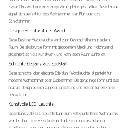
klaren Glas wird eine einzigartige Atmosphäre geschaffen. Diese Lampe
eignet sich perfekt für das Wohnzimmer, den Flur oder das
Schlafzimmer.
Designer-Licht auf der Wand
Diese Designer-Wandleuchte wird zum Gesprächsthema in jedem
Raum. Die skulpturale Form mit gebogenem Metall und Holzmaterial
präsentiert sich als Kunstwerk und kann jeden Raum aufhellen.
Schlichte Eleganz aus Edelstahl
Diese schlichte, aber elegante Edelstahl-Wandleuchte ist perfekt für
moderne Wohnzimmer oder Badezimmer. Die geradlinige Form und das
neutrale Design passen zu jeder Einrichtung und sorgen für eine helle
Beleuchtung.
Kunstvolle LED-Leuchte
Diese kunstvolle LED-Leuchte kann zum Mittelpunkt Ihres Wohnraums
werden. Durch die verschiedenen Farben und den akzentuierten
Schattenwurf wird eine besondere Atmosphäre geschaffen. Diese