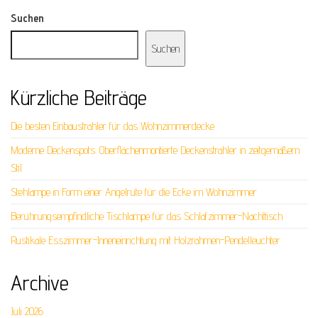
Suchen
Suchen
Kürzliche Beiträge
Die besten Einbaustrahler für das Wohnzimmerdecke
Moderne Deckenspots: Oberflächenmontierte Deckenstrahler in zeitgemäßem
Stil
Stehlampe in Form einer Angelrute für die Ecke im Wohnzimmer
Berührungsempfindliche Tischlampe für das Schlafzimmer-Nachttisch
Rustikale Esszimmer-Inneneinrichtung mit Holzrahmen-Pendelleuchter
Archive
Juli 2026