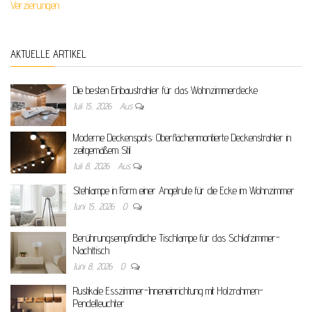
Verzierungen
AKTUELLE ARTIKEL
Die besten Einbaustrahler für das Wohnzimmerdecke
Juli 15, 2026
Aus
Moderne Deckenspots: Oberflächenmontierte Deckenstrahler in
zeitgemäßem Stil
Juli 8, 2026
Aus
Stehlampe in Form einer Angelrute für die Ecke im Wohnzimmer
Juni 15, 2026
0
Berührungsempfindliche Tischlampe für das Schlafzimmer-
Nachttisch
Juni 8, 2026
0
Rustikale Esszimmer-Inneneinrichtung mit Holzrahmen-
Pendelleuchter