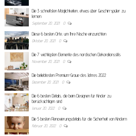
Die 3 schnellsten Möglichkeiten, etwas über Geschirrspüler zu
lernen
September 20, 2021
0
Diese 6 besten Orte, um Ihre Nische einzurichten
Oktober 20, 2021
0
Die 7 wichtigsten Elemente des nordischen Dekorationsstils
November 20, 2021
0
Die beliebtesten Premium-Graue des Jahres 2022
Dezember 20, 2021
0
Die 6 besten Details, die beim Designen für Kinder zu
berücksichtigen sind
Januar 20, 2022
0
Die 5 besten Renovierungsdetails für die Sicherheit von Kindern
Februar 20, 2022
0