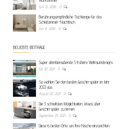
Wohnzimmer
Juni 15, 2026
0
Berührungsempfindliche Tischlampe für das
Schlafzimmer-Nachttisch
Juni 8, 2026
0
BELIEBTE BEITRÄGE
Super atemberaubende 5 frühere Weltraumdesigns
Juli 20, 2021
0
So wählen Sie den besten Geschirrspüler im Jahr
2022 aus
August 20, 2021
0
Die 3 schnellsten Möglichkeiten, etwas über
Geschirrspüler zu lernen
September 20, 2021
0
Diese 6 besten Orte, um Ihre Nische einzurichten