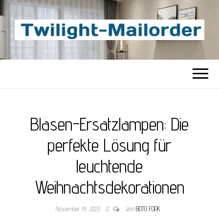
TWILIGHT-
Beste Content-Sharing-Site
MAILORDER
Blasen-Ersatzlampen: Die
perfekte Lösung für
leuchtende
Weihnachtsdekorationen
November 19, 2023
0
Von
BOTO FORK