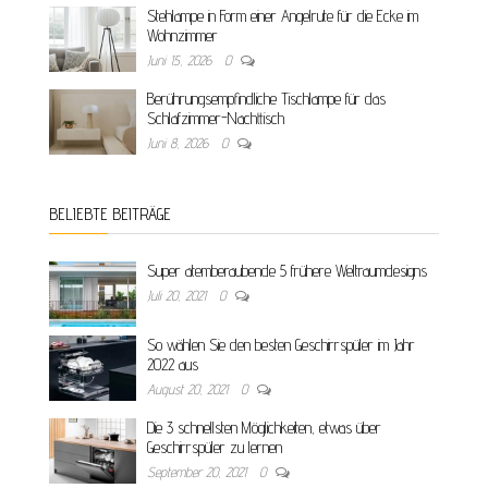
Stehlampe in Form einer Angelrute für die Ecke im
Wohnzimmer
Juni 15, 2026
0
Berührungsempfindliche Tischlampe für das
Schlafzimmer-Nachttisch
Juni 8, 2026
0
BELIEBTE BEITRÄGE
Super atemberaubende 5 frühere Weltraumdesigns
Juli 20, 2021
0
So wählen Sie den besten Geschirrspüler im Jahr
2022 aus
August 20, 2021
0
Die 3 schnellsten Möglichkeiten, etwas über
Geschirrspüler zu lernen
September 20, 2021
0