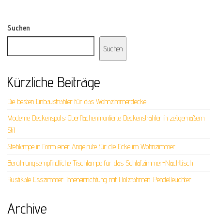
Suchen
Suchen
Kürzliche Beiträge
Die besten Einbaustrahler für das Wohnzimmerdecke
Moderne Deckenspots: Oberflächenmontierte Deckenstrahler in zeitgemäßem
Stil
Stehlampe in Form einer Angelrute für die Ecke im Wohnzimmer
Berührungsempfindliche Tischlampe für das Schlafzimmer-Nachttisch
Rustikale Esszimmer-Inneneinrichtung mit Holzrahmen-Pendelleuchter
Archive