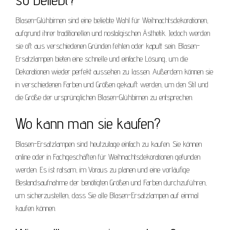
Blasen-Glühbirnen sind eine beliebte Wahl für Weihnachtsdekorationen,
aufgrund ihrer traditionellen und nostalgischen Ästhetik. Jedoch werden
sie oft aus verschiedenen Gründen fehlen oder kaputt sein. Blasen-
Ersatzlampen bieten eine schnelle und einfache Lösung, um die
Dekorationen wieder perfekt aussehen zu lassen. Außerdem können sie
in verschiedenen Farben und Größen gekauft werden, um den Stil und
die Größe der ursprünglichen Blasen-Glühbirnen zu entsprechen.
Wo kann man sie kaufen?
Blasen-Ersatzlampen sind heutzutage einfach zu kaufen. Sie können
online oder in Fachgeschäften für Weihnachtsdekorationen gefunden
werden. Es ist ratsam, im Voraus zu planen und eine vorläufige
Bestandsaufnahme der benötigten Größen und Farben durchzuführen,
um sicherzustellen, dass Sie alle Blasen-Ersatzlampen auf einmal
kaufen können.