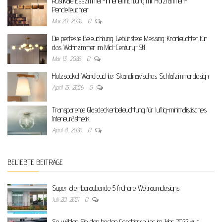
Rustikale Esszimmer-Inneneinrichtung mit Holzrahmen-
Pendelleuchter
Mai 20, 2026
0
Die perfekte Beleuchtung: Gebürstete Messing-Kronleuchter für
das Wohnzimmer im Mid-Century-Stil
Mai 13, 2026
0
Holzsockel Wandleuchte: Skandinavisches Schlafzimmerdesign
April 15, 2026
0
Transparente Glasdeckenbeleuchtung für luftig-minimalistisches
Interieurästhetik
April 8, 2026
0
BELIEBTE BEITRÄGE
Super atemberaubende 5 frühere Weltraumdesigns
Juli 20, 2021
0
So wählen Sie den besten Geschirrspüler im Jahr 2022 aus