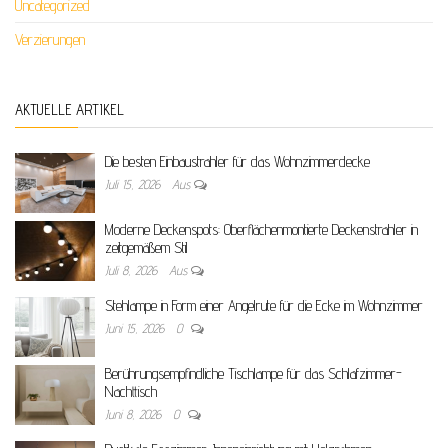
Uncategorized
Verzierungen
AKTUELLE ARTIKEL
Die besten Einbaustrahler für das Wohnzimmerdecke
Juli 15, 2026
Aus
Moderne Deckenspots: Oberflächenmontierte Deckenstrahler in
zeitgemäßem Stil
Juli 8, 2026
Aus
Stehlampe in Form einer Angelrute für die Ecke im Wohnzimmer
Juni 15, 2026
0
Berührungsempfindliche Tischlampe für das Schlafzimmer-
Nachttisch
Juni 8, 2026
0