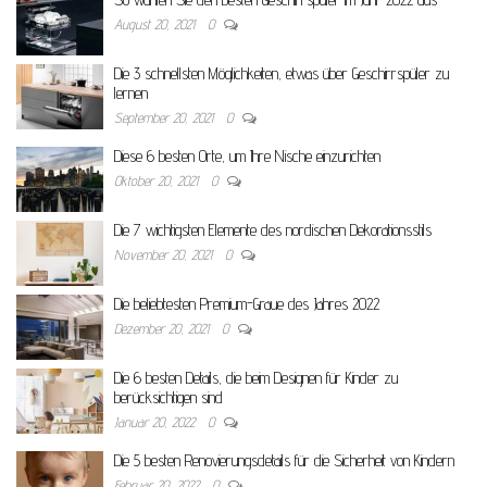
August 20, 2021
0
Die 3 schnellsten Möglichkeiten, etwas über Geschirrspüler zu
lernen
September 20, 2021
0
Diese 6 besten Orte, um Ihre Nische einzurichten
Oktober 20, 2021
0
Die 7 wichtigsten Elemente des nordischen Dekorationsstils
November 20, 2021
0
Die beliebtesten Premium-Graue des Jahres 2022
Dezember 20, 2021
0
Die 6 besten Details, die beim Designen für Kinder zu
berücksichtigen sind
Januar 20, 2022
0
Die 5 besten Renovierungsdetails für die Sicherheit von Kindern
Februar 20, 2022
0