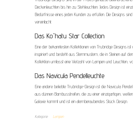
Deckenleuchten bis hin zu Stehleuchten. Jedes Design ist e
Bedürfnisse eines jeden Kunden zu erfüllen. Die Designs sind
vereinfacht.
Das Kōhatu Star Collection
Eine der bekanntesten Kollektionen von Trubridge Designs ist d
inspiriert und besteht aus Sternmustern, die in Steinen auf d
Kollektion umfasst eine Vielzahl von Lampen und Leuchten, vo
Das Navicula Pendelleuchte
Eine andere beliebte Trubridge-Design ist die Navicula Pende
aus dünnen Bambusstreifen, die zu einer einzigartigen, wellen
Galaxie kommt und ist ein atemberaubendes Stück Design.
Kategorie
Lampen