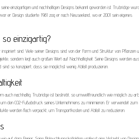
 seine einzigartigen und nachhaltigen Designs bekannt geworden ist. Trubridge wur
bevor er Design studierte. 1981 zog er nach Neuseeland, wo er 2001 sein eigenes
so einzigartig?
r inspiriert sind. Viele seiner Designs sind von der Form und Struktur von Pflanzen 
 Objekte, sondern legt auch großen Wert auf Nachhaltigkeit. Seine Designs werden au
 sind so konzipiert, dass sie möglichst wenig Abfall produzieren.
tigkeit
rn auch nachhaltig. Trubridge ist bestrebt, so umweltfreundlich wie möglich zu arbe
lt, um den CO2-Fußabdruck seines Unternehmens zu minimieren. Er verwendet zum
ukte werden flach verpackt, um Transportkosten und Abfall zu reduzieren.
is
wie auf dem Papier. Seine Beleuchtungskollektion umfasst eine Vielzahl von Design