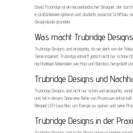
David Trubridge ist ein neuseeländischer Designer, der durch
in Großbritannien geboren und studierte zunächst Schiffbau, 
Designstudio gründete.
Was macht Trubridge Designs 
Trubridge Designs sind einzigartig, da sie stark von der Natu
Tieren inspiriert. Trubridge entwirft jedoch nicht nur schöne
nachhaltigen Materialien wie Holz und Bambus hergestellt und
Trubridge Designs und Nachhal
Trubridge Designs sind nicht nur schön und einzigartig, sonde
und hat in diesem Sinne eine Reihe von Prozessen entwicke
Beispiel LED-Leuchten, um Energie zu sparen, und seine Prod
Trubridge Designs in der Prax
Trubridge Designs sind in der Praxis genauso beeindruckend 