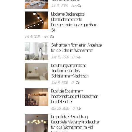
Juli 15, 2026
Aus
Moderne Deckenspots:
Oberflächenmontierte
Deckenstrahler in zeitgemäßem
Stil
Juli 8, 2026
Aus
Stehlampe in Form einer Angelrute
für die Ecke im Wohnzimmer
Juni 15, 2026
0
Berührungsempfindliche
Tischlampe für das
Schlafzimmer-Nachttisch
Juni 8, 2026
0
Rustikale Esszimmer-
Inneneinrichtung mit Holzrahmen-
Pendelleuchter
Mai 20, 2026
0
Die perfekte Beleuchtung:
Gebürstete Messing-Kronleuchter
für das Wohnzimmer im Mid-