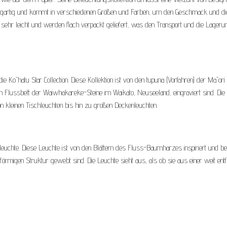
inzigartig und kommt in verschiedenen Größen und Farben, um den Geschmack und di
 sehr leicht und werden flach verpackt geliefert, was den Transport und die Lageru
ie Kōhatu Star Collection. Diese Kollektion ist von den tupuna (Vorfahren) der Māori
em Flussbett der Waiwhakareke-Steine im Waikato, Neuseeland, eingraviert sind. Die
n kleinen Tischleuchten bis hin zu großen Deckenleuchten.
lleuchte. Diese Leuchte ist von den Blättern des Fluss-Baumharzes inspiriert und be
förmigen Struktur gewebt sind. Die Leuchte sieht aus, als ob sie aus einer weit entf