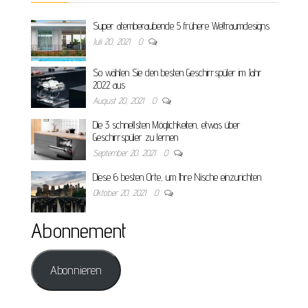
Super atemberaubende 5 frühere Weltraumdesigns
Juli 20, 2021
0
So wählen Sie den besten Geschirrspüler im Jahr
2022 aus
August 20, 2021
0
Die 3 schnellsten Möglichkeiten, etwas über
Geschirrspüler zu lernen
September 20, 2021
0
Diese 6 besten Orte, um Ihre Nische einzurichten
Oktober 20, 2021
0
Abonnement
Abonnieren