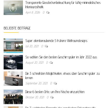
Transparente Glasdeckenbeleuchtung für luftig-minimalistisches
Interieurästhetik
April 8, 2026
0
BELIEBTE BEITRÄGE
Super atemberaubende 5 frühere Weltraumdesigns
Juli 20, 2021
0
So wählen Sie den besten Geschirrspüler im Jahr 2022 aus
August 20, 2021
0
Die 3 schnellsten Möglichkeiten, etwas über Geschirrspüler zu
lernen
September 20, 2021
0
Diese 6 besten Orte, um Ihre Nische einzurichten
Oktober 20, 2021
0