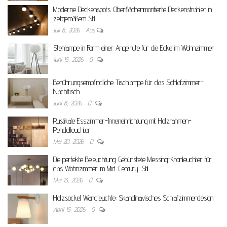
Moderne Deckenspots: Oberflächenmontierte Deckenstrahler in
zeitgemäßem Stil
Juli 8, 2026
Aus
Stehlampe in Form einer Angelrute für die Ecke im Wohnzimmer
Juni 15, 2026
0
Berührungsempfindliche Tischlampe für das Schlafzimmer-
Nachttisch
Juni 8, 2026
0
Rustikale Esszimmer-Inneneinrichtung mit Holzrahmen-
Pendelleuchter
Mai 20, 2026
0
Die perfekte Beleuchtung: Gebürstete Messing-Kronleuchter für
das Wohnzimmer im Mid-Century-Stil
Mai 13, 2026
0
Holzsockel Wandleuchte: Skandinavisches Schlafzimmerdesign
April 15, 2026
0