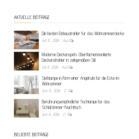
AKTUELLE BEITRÄGE
Die besten Einbaustrahler für das Wohnzimmerdecke
Juli 15, 2026
Aus
Moderne Deckenspots: Oberflächenmontierte
Deckenstrahler in zeitgemäßem Stil
Juli 8, 2026
Aus
Stehlampe in Form einer Angelrute für die Ecke im
Wohnzimmer
Juni 15, 2026
0
Berührungsempfindliche Tischlampe für das
Schlafzimmer-Nachttisch
Juni 8, 2026
0
BELIEBTE BEITRÄGE