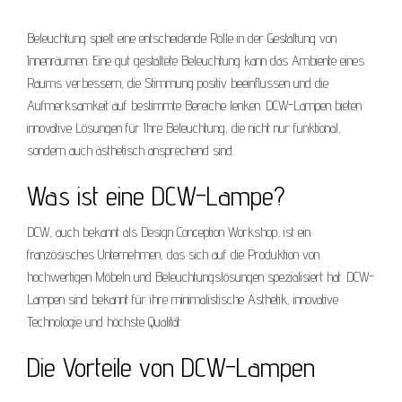
Beleuchtung spielt eine entscheidende Rolle in der Gestaltung von
Innenräumen. Eine gut gestaltete Beleuchtung kann das Ambiente eines
Raums verbessern, die Stimmung positiv beeinflussen und die
Aufmerksamkeit auf bestimmte Bereiche lenken. DCW-Lampen bieten
innovative Lösungen für Ihre Beleuchtung, die nicht nur funktional,
sondern auch ästhetisch ansprechend sind.
Was ist eine DCW-Lampe?
DCW, auch bekannt als Design Conception Workshop, ist ein
französisches Unternehmen, das sich auf die Produktion von
hochwertigen Möbeln und Beleuchtungslösungen spezialisiert hat. DCW-
Lampen sind bekannt für ihre minimalistische Ästhetik, innovative
Technologie und höchste Qualität.
Die Vorteile von DCW-Lampen