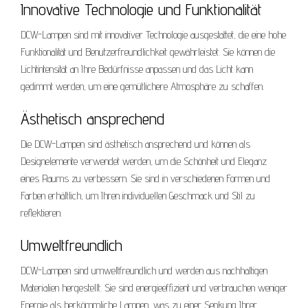
Innovative Technologie und Funktionalität
DCW-Lampen sind mit innovativer Technologie ausgestattet, die eine hohe
Funktionalität und Benutzerfreundlichkeit gewährleistet. Sie können die
Lichtintensität an Ihre Bedürfnisse anpassen und das Licht kann
gedimmt werden, um eine gemütlichere Atmosphäre zu schaffen.
Ästhetisch ansprechend
Die DCW-Lampen sind ästhetisch ansprechend und können als
Designelemente verwendet werden, um die Schönheit und Eleganz
eines Raums zu verbessern. Sie sind in verschiedenen Formen und
Farben erhältlich, um Ihren individuellen Geschmack und Stil zu
reflektieren.
Umweltfreundlich
DCW-Lampen sind umweltfreundlich und werden aus nachhaltigen
Materialien hergestellt. Sie sind energieeffizient und verbrauchen weniger
Energie als herkömmliche Lampen, was zu einer Senkung Ihrer