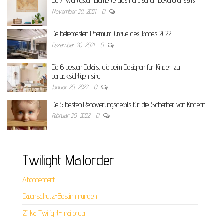
Die 7 wichtigsten Elemente des nordischen Dekorationsstils
November 20, 2021
0
Die beliebtesten Premium-Graue des Jahres 2022
Dezember 20, 2021
0
Die 6 besten Details, die beim Designen für Kinder zu
berücksichtigen sind
Januar 20, 2022
0
Die 5 besten Renovierungsdetails für die Sicherheit von Kindern
Februar 20, 2022
0
Twilight Mailorder
Abonnement
Datenschutz-Bestimmungen
Zirka Twilight-mailorder