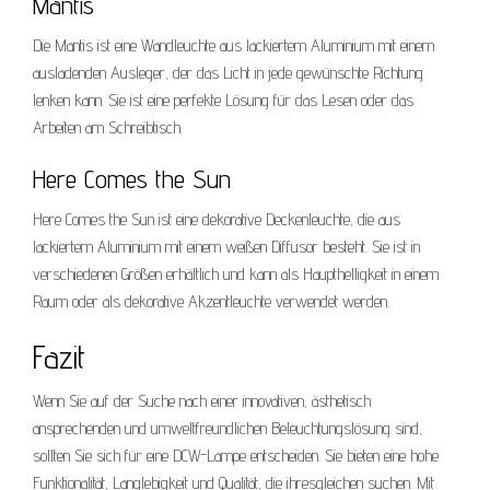
Mantis
Die Mantis ist eine Wandleuchte aus lackiertem Aluminium mit einem
ausladenden Ausleger, der das Licht in jede gewünschte Richtung
lenken kann. Sie ist eine perfekte Lösung für das Lesen oder das
Arbeiten am Schreibtisch.
Here Comes the Sun
Here Comes the Sun ist eine dekorative Deckenleuchte, die aus
lackiertem Aluminium mit einem weißen Diffusor besteht. Sie ist in
verschiedenen Größen erhältlich und kann als Haupthelligkeit in einem
Raum oder als dekorative Akzentleuchte verwendet werden.
Fazit
Wenn Sie auf der Suche nach einer innovativen, ästhetisch
ansprechenden und umweltfreundlichen Beleuchtungslösung sind,
sollten Sie sich für eine DCW-Lampe entscheiden. Sie bieten eine hohe
Funktionalität, Langlebigkeit und Qualität, die ihresgleichen suchen. Mit