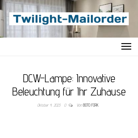
TWILIGHT-
Beste Content-Sharing-Site
MAILORDER
DCW-Lampe: Innovative
Beleuchtung für Ihr Zuhause
Oktober 4, 2023
0
Von
BOTO FORK