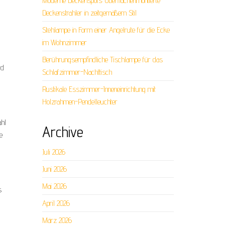
Moderne Deckenspots: Oberflächenmontierte
Deckenstrahler in zeitgemäßem Stil
Stehlampe in Form einer Angelrute für die Ecke
im Wohnzimmer
Berührungsempfindliche Tischlampe für das
rd
Schlafzimmer-Nachttisch
Rustikale Esszimmer-Inneneinrichtung mit
Holzrahmen-Pendelleuchter
ahl
Archive
e
Juli 2026
Juni 2026
Mai 2026
s
April 2026
März 2026