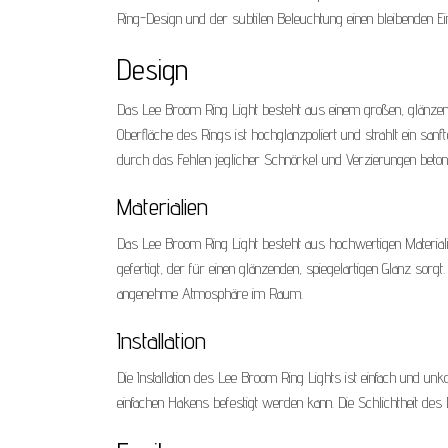
Ring-Design und der subtilen Beleuchtung einen bleibenden Ein
Design
Das Lee Broom Ring Light besteht aus einem großen, glänzend
Oberfläche des Rings ist hochglanzpoliert und strahlt ein sa
durch das Fehlen jeglicher Schnörkel und Verzierungen beton
Materialien
Das Lee Broom Ring Light besteht aus hochwertigen Materiali
gefertigt, der für einen glänzenden, spiegelartigen Glanz sorgt
angenehme Atmosphäre im Raum.
Installation
Die Installation des Lee Broom Ring Lights ist einfach und unko
einfachen Hakens befestigt werden kann. Die Schlichtheit des D