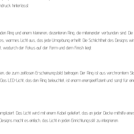
druck hinterlässt.
en Ring und einem kleineren, dezenteren Ring, die miteinander verbunden sind. Die
nftes, warmes Licht aus, das jede Umgebung erhellt. Die Schlichtheit des Designs wi
t, wodurch der Fokus auf der Form und dem Finish liegt.
en, die zum zeitlosen Erscheinungsbild beitragen. Der Ring ist aus verchromtem St
. Das LED-Licht, das den Ring beleuchtet, ist enorm energieeffizient und sorgt für ein
mpliziert. Das Licht wird mit einem Kabel geliefert, das an jeder Decke mithilfe eine
esigns macht es einfach, das Licht in jeden Einrichtungsstil zu integrieren.