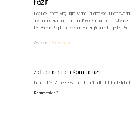
Fazit
Das Lee Broom Ring Light ist eine Leuchte von außergewöhnli
machen es zu einem zeitlosen Klassiker für jedes Zuhause ode
Lee Broom Ring Light eine perfekte Ergänzung für jeden Rau
Kategorie
Uncategorized
Schreibe einen Kommentar
Deine E-Mail-Adresse wird nicht veröffentlicht.
Erforderliche 
Kommentar
*