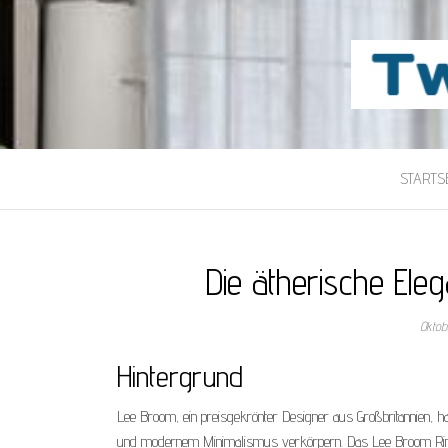
TWILIGHT-MAI
Beste Content-Sharing-Site
STARTSE
Die ätherische Ele
Oktob
Hintergrund
Lee Broom, ein preisgekrönter Designer aus Großbritannien, ha
und modernem Minimalismus verkörpern. Das Lee Broom Ring L