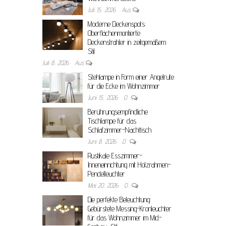
Juli 15, 2026
Aus
Moderne Deckenspots:
Oberflächenmontierte
Deckenstrahler in zeitgemäßem
Stil
Juli 8, 2026
Aus
Stehlampe in Form einer Angelrute
für die Ecke im Wohnzimmer
Juni 15, 2026
0
Berührungsempfindliche
Tischlampe für das
Schlafzimmer-Nachttisch
Juni 8, 2026
0
Rustikale Esszimmer-
Inneneinrichtung mit Holzrahmen-
Pendelleuchter
Mai 20, 2026
0
Die perfekte Beleuchtung:
Gebürstete Messing-Kronleuchter
für das Wohnzimmer im Mid-