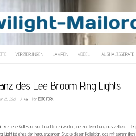
LORDER
ITE
VERZIERUNGEN
LAMPEN
MÖBEL
HAUSHALTSGERÄTE
ganz des Lee Broom Ring Lights
er 23, 2023
0
Von
BOTO FORK
t eine neue Kollektion von Leuchten entworfen, die eine Mischung aus zeitloser Ele
ight ist eines der herausragenden Stücke dieser Kollektion, das mit seinem ikon