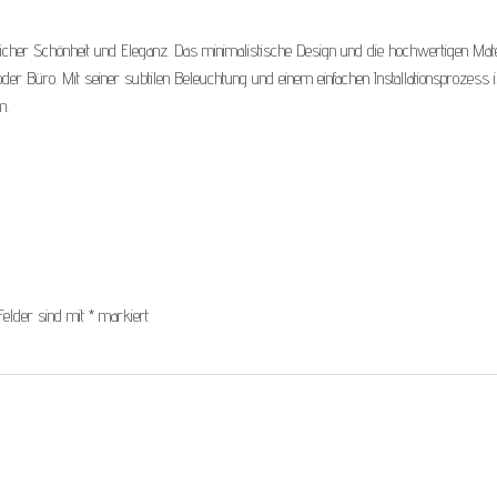
cher Schönheit und Eleganz. Das minimalistische Design und die hochwertigen Mate
r Büro. Mit seiner subtilen Beleuchtung und einem einfachen Installationsprozess 
m.
Felder sind mit
*
markiert