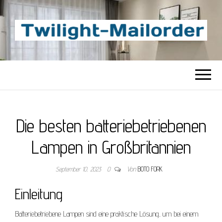
TWILIGHT-
Beste Content-Sharing-Site
MAILORDER
Die besten batteriebetriebenen
Lampen in Großbritannien
September 10, 2023
0
Von
BOTO FORK
Einleitung
Batteriebetriebene Lampen sind eine praktische Lösung, um bei einem