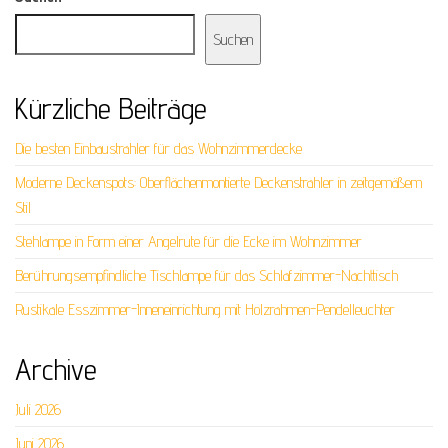
Suchen
Kürzliche Beiträge
Die besten Einbaustrahler für das Wohnzimmerdecke
Moderne Deckenspots: Oberflächenmontierte Deckenstrahler in zeitgemäßem
Stil
Stehlampe in Form einer Angelrute für die Ecke im Wohnzimmer
Berührungsempfindliche Tischlampe für das Schlafzimmer-Nachttisch
Rustikale Esszimmer-Inneneinrichtung mit Holzrahmen-Pendelleuchter
Archive
Juli 2026
Juni 2026