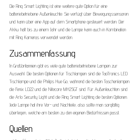
Die Ring Smart Lighting ist eine weitere gute Option für eine
batteriebetriebene Außenleuchte. Sie verfügt über Bewegungssensoren
und kann über eine App auf dem Smartphone gesteuert werden. Der
Akku hält bis zu einem Jahr und die Lampe kann auch in Kombination
mit Ring Kameras verwendet werden.
Zusammenfassung
In Großbritannien gibt es viele gute batteriebetriebene Lampen zur
Auswahl. Die besten Optionen für Tischlampen sind die TaoTronics LED
Tischlampe und die Philips Hue Go, während die besten Taschenlampen
die Fenix LD22 und die Nitecore MH25GT sind. Für Außenleuchten sind
die Arlo Security Light und die Ring Smart Lighting die besten Optionen.
Jede Lampe hat ihre Vor- und Nachteile, also sollte man sorgfältig
überlegen, welche am besten zu den eigenen Bedürfnissen passt.
Quellen