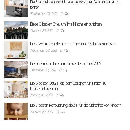
Die 3 schnellsten Möglichkeiten, etwas über Geschirrspüler zu
lernen
September 20, 2021
0
Diese 6 besten Orte, um Ihre Nische einzurichten
Oktober 20, 2021
0
Die 7 wichtigsten Elemente des nordischen Dekorationsstils
November 20, 2021
0
Die beliebtesten Premium-Graue des Jahres 2022
Dezember 20, 2021
0
Die 6 besten Details, die beim Designen für Kinder zu
berücksichtigen sind
Januar 20, 2022
0
Die 5 besten Renovierungsdetails für die Sicherheit von Kindern
Februar 20, 2022
0