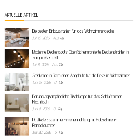
AKTUELLE ARTIKEL
Die besten Einbaustrahler für das Wohnzimmerdecke
Juli 15, 2026
Aus
Moderne Deckenspots: Oberflächenmontierte Deckenstrahler in
zeitgemäßem Stil
Juli 8, 2026
Aus
Stehlampe in Form einer Angelrute für die Ecke im Wohnzimmer
Juni 15, 2026
0
Berührungsempfindliche Tischlampe für das Schlafzimmer-
Nachttisch
Juni 8, 2026
0
Rustikale Esszimmer-Inneneinrichtung mit Holzrahmen-
Pendelleuchter
Mai 20, 2026
0