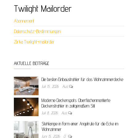
Twilight Mailorder
Abonnement
Datenschutz-Bestimmungen
Zirka Twilight-mailorder
AKTUELLE BEITRÄGE
Die besten Einbaustrahler für das Wohnzimmerdecke
Juli 15, 2026
Aus
Moderne Deckenspots: Oberflächenmontierte
Deckenstrahler in zeitgemäßem Stil
Juli 8, 2026
Aus
Stehlampe in Form einer Angelrute für die Ecke im
Wohnzimmer
Juni 15, 2026
0