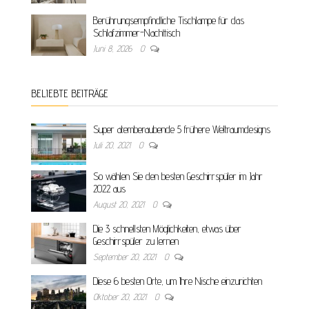
Berührungsempfindliche Tischlampe für das
Schlafzimmer-Nachttisch
Juni 8, 2026
0
BELIEBTE BEITRÄGE
Super atemberaubende 5 frühere Weltraumdesigns
Juli 20, 2021
0
So wählen Sie den besten Geschirrspüler im Jahr
2022 aus
August 20, 2021
0
Die 3 schnellsten Möglichkeiten, etwas über
Geschirrspüler zu lernen
September 20, 2021
0
Diese 6 besten Orte, um Ihre Nische einzurichten
Oktober 20, 2021
0