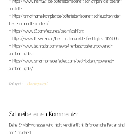
– https://www.heima24.de/batteriebetriebene-tischlampen-die-besten-
modelle
– https://smarthome.komplett.de/batteriebetriebene-tischleuchten-die-
besten-modelle-im-test/
– https://www.t3.com/features/best-flashlight
– https://www.lifewire.com/best-rechargeable-flashlights-4155066
– https://www.techradar.com/news/the-best-battery-powered-
outdoor-lights
– https://www.smarthomeperfected.com/best-battery-powered-
outdoor-lights/
Kategorie
Uncategorized
Schreibe einen Kommentar
Deine E-Mail-Adresse wird nicht veröffentlicht.
Erforderliche Felder sind
mit
*
markiert