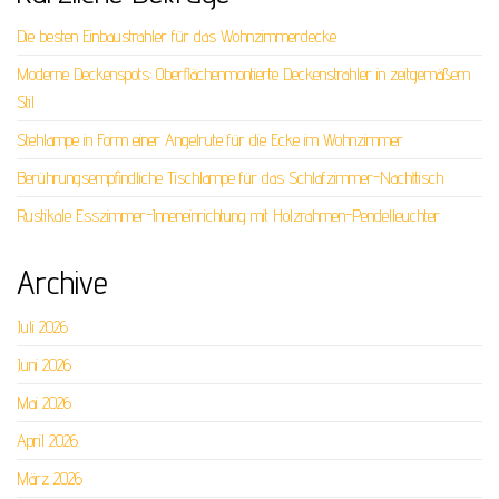
Die besten Einbaustrahler für das Wohnzimmerdecke
Moderne Deckenspots: Oberflächenmontierte Deckenstrahler in zeitgemäßem
Stil
Stehlampe in Form einer Angelrute für die Ecke im Wohnzimmer
Berührungsempfindliche Tischlampe für das Schlafzimmer-Nachttisch
Rustikale Esszimmer-Inneneinrichtung mit Holzrahmen-Pendelleuchter
Archive
Juli 2026
Juni 2026
Mai 2026
April 2026
März 2026