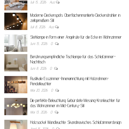
Juli 15, 2026
Aus
Moderne Deckenspots: Oberflächenmontierte Deckenstrahler in
zeitgemäßem Stil
Juli 8, 2026
Aus
Stehlampe in Form einer Angelrute für die Ecke im Wohnzimmer
Juni 15, 2026
0
Berührungsempfindliche Tischlampe für das Schlafzimmer-
Nachttisch
Juni 8, 2026
0
Rustikale Esszimmer-Inneneinrichtung mit Holzrahmen-
Pendelleuchter
Mai 20, 2026
0
Die perfekte Beleuchtung: Gebürstete Messing-Kronleuchter für
das Wohnzimmer im Mid-Century-Stil
Mai 13, 2026
0
Holzsockel Wandleuchte: Skandinavisches Schlafzimmerdesign
April 15, 2026
0