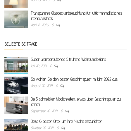
Transparente Glasdeckenbeleuchtung für luftig-minimalistisches
Interieurästhetik
April 8, 2026
0
BELIEBTE BEITRÄGE
Super atemberaubende 5 frühere Weltraumdesigns
Juli 20, 2021
0
So wählen Sie den besten Geschirrspüler im Jahr 2022 aus
August 20, 2021
0
Die 3 schnellsten Möglichkeiten, etwas über Geschirrspüler zu
lernen
September 20, 2021
0
Diese 6 besten Orte, um Ihre Nische einzurichten
Oktober 20, 2021
0