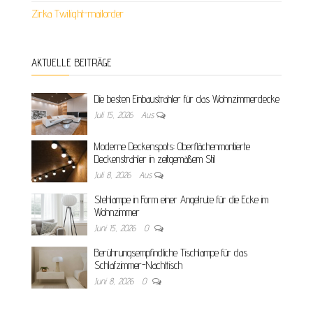
Zirka Twilight-mailorder
AKTUELLE BEITRÄGE
Die besten Einbaustrahler für das Wohnzimmerdecke
Juli 15, 2026
Aus
Moderne Deckenspots: Oberflächenmontierte
Deckenstrahler in zeitgemäßem Stil
Juli 8, 2026
Aus
Stehlampe in Form einer Angelrute für die Ecke im
Wohnzimmer
Juni 15, 2026
0
Berührungsempfindliche Tischlampe für das
Schlafzimmer-Nachttisch
Juni 8, 2026
0