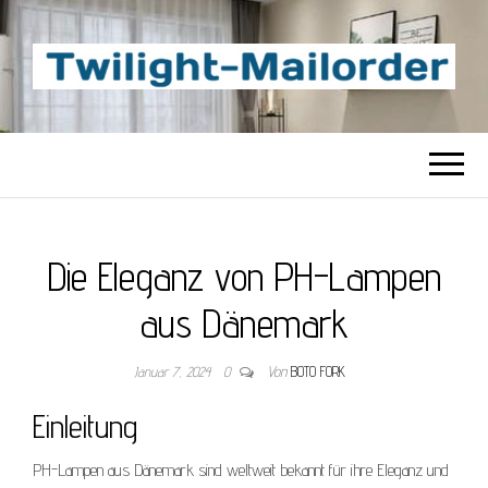
TWILIGHT-
Beste Content-Sharing-Site
MAILORDER
Die Eleganz von PH-Lampen
aus Dänemark
Januar 7, 2024
0
Von
BOTO FORK
Einleitung
PH-Lampen aus Dänemark sind weltweit bekannt für ihre Eleganz und