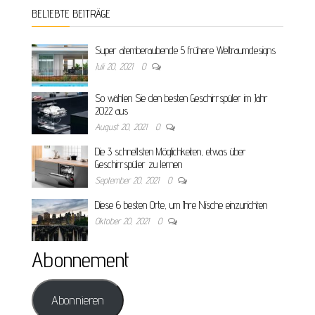
BELIEBTE BEITRÄGE
Super atemberaubende 5 frühere Weltraumdesigns
Juli 20, 2021
0
So wählen Sie den besten Geschirrspüler im Jahr
2022 aus
August 20, 2021
0
Die 3 schnellsten Möglichkeiten, etwas über
Geschirrspüler zu lernen
September 20, 2021
0
Diese 6 besten Orte, um Ihre Nische einzurichten
Oktober 20, 2021
0
Abonnement
Abonnieren