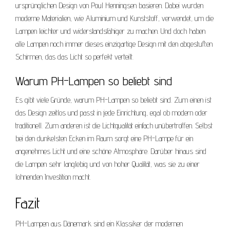
ursprünglichen Design von Poul Henningsen basieren. Dabei wurden
moderne Materialien, wie Aluminium und Kunststoff, verwendet, um die
Lampen leichter und widerstandsfähiger zu machen. Und doch haben
alle Lampen noch immer dieses einzigartige Design mit den abgestuften
Schirmen, das das Licht so perfekt verteilt.
Warum PH-Lampen so beliebt sind
Es gibt viele Gründe, warum PH-Lampen so beliebt sind. Zum einen ist
das Design zeitlos und passt in jede Einrichtung, egal ob modern oder
traditionell. Zum anderen ist die Lichtqualität einfach unübertroffen. Selbst
bei den dunkelsten Ecken im Raum sorgt eine PH-Lampe für ein
angenehmes Licht und eine schöne Atmosphäre. Darüber hinaus sind
die Lampen sehr langlebig und von hoher Qualität, was sie zu einer
lohnenden Investition macht.
Fazit
PH-Lampen aus Dänemark sind ein Klassiker der modernen