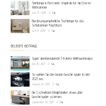
Stehlampe in Form einer Angelrute für die Ecke im
Wohnzimmer
Juni 15, 2026
0
Berührungsempfindliche Tischlampe für das
Schlafzimmer-Nachttisch
Juni 8, 2026
0
BELIEBTE BEITRÄGE
Super atemberaubende 5 frühere Weltraumdesigns
Juli 20, 2021
0
So wählen Sie den besten Geschirrspüler im Jahr
2022 aus
August 20, 2021
0
Die 3 schnellsten Möglichkeiten, etwas über
Geschirrspüler zu lernen
September 20, 2021
0