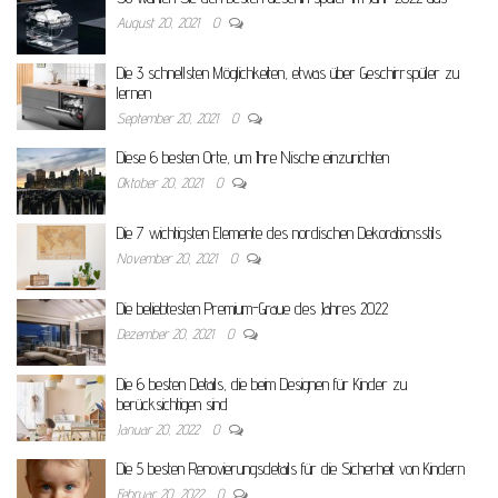
August 20, 2021
0
Die 3 schnellsten Möglichkeiten, etwas über Geschirrspüler zu
lernen
September 20, 2021
0
Diese 6 besten Orte, um Ihre Nische einzurichten
Oktober 20, 2021
0
Die 7 wichtigsten Elemente des nordischen Dekorationsstils
November 20, 2021
0
Die beliebtesten Premium-Graue des Jahres 2022
Dezember 20, 2021
0
Die 6 besten Details, die beim Designen für Kinder zu
berücksichtigen sind
Januar 20, 2022
0
Die 5 besten Renovierungsdetails für die Sicherheit von Kindern
Februar 20, 2022
0