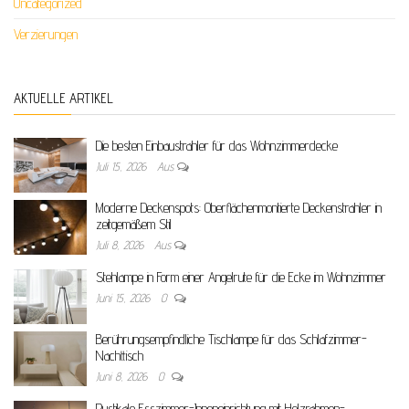
Uncategorized
Verzierungen
AKTUELLE ARTIKEL
Die besten Einbaustrahler für das Wohnzimmerdecke
Juli 15, 2026
Aus
Moderne Deckenspots: Oberflächenmontierte Deckenstrahler in
zeitgemäßem Stil
Juli 8, 2026
Aus
Stehlampe in Form einer Angelrute für die Ecke im Wohnzimmer
Juni 15, 2026
0
Berührungsempfindliche Tischlampe für das Schlafzimmer-
Nachttisch
Juni 8, 2026
0
Rustikale Esszimmer-Inneneinrichtung mit Holzrahmen-