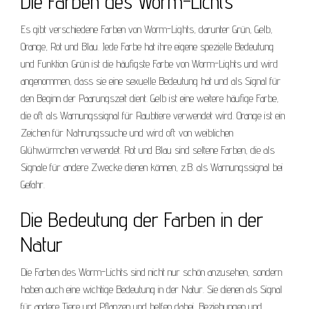
Die Farben des Worm-Lichts
Es gibt verschiedene Farben von Worm-Lights, darunter Grün, Gelb,
Orange, Rot und Blau. Jede Farbe hat ihre eigene spezielle Bedeutung
und Funktion. Grün ist die häufigste Farbe von Worm-Lights und wird
angenommen, dass sie eine sexuelle Bedeutung hat und als Signal für
den Beginn der Paarungszeit dient. Gelb ist eine weitere häufige Farbe,
die oft als Warnungssignal für Raubtiere verwendet wird. Orange ist ein
Zeichen für Nahrungssuche und wird oft von weiblichen
Glühwürmchen verwendet. Rot und Blau sind seltene Farben, die als
Signale für andere Zwecke dienen können, z.B. als Warnungssignal bei
Gefahr.
Die Bedeutung der Farben in der
Natur
Die Farben des Worm-Lichts sind nicht nur schön anzusehen, sondern
haben auch eine wichtige Bedeutung in der Natur. Sie dienen als Signal
für andere Tiere und Pflanzen und helfen dabei, Beziehungen und