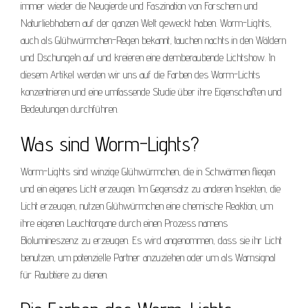
immer wieder die Neugierde und Faszination von Forschern und
Naturliebhabern auf der ganzen Welt geweckt haben. Worm-Lights,
auch als Glühwürmchen-Regen bekannt, tauchen nachts in den Wäldern
und Dschungeln auf und kreieren eine atemberaubende Lichtshow. In
diesem Artikel werden wir uns auf die Farben des Worm-Lichts
konzentrieren und eine umfassende Studie über ihre Eigenschaften und
Bedeutungen durchführen.
Was sind Worm-Lights?
Worm-Lights sind winzige Glühwürmchen, die in Schwärmen fliegen
und ein eigenes Licht erzeugen. Im Gegensatz zu anderen Insekten, die
Licht erzeugen, nutzen Glühwürmchen eine chemische Reaktion, um
ihre eigenen Leuchtorgane durch einen Prozess namens
Biolumineszenz zu erzeugen. Es wird angenommen, dass sie ihr Licht
benutzen, um potenzielle Partner anzuziehen oder um als Warnsignal
für Raubtiere zu dienen.