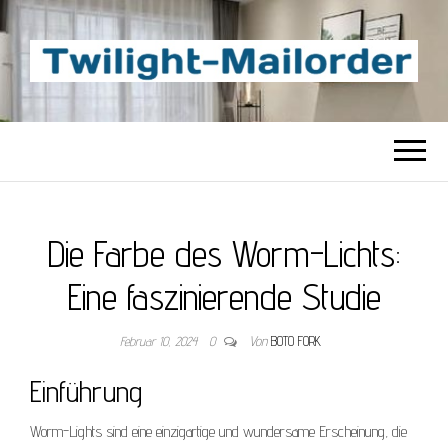
TWILIGHT-
Beste Content-Sharing-Site
MAILORDER
Die Farbe des Worm-Lichts:
Eine faszinierende Studie
Februar 10, 2024
0
Von
BOTO FORK
Einführung
Worm-Lights sind eine einzigartige und wundersame Erscheinung, die