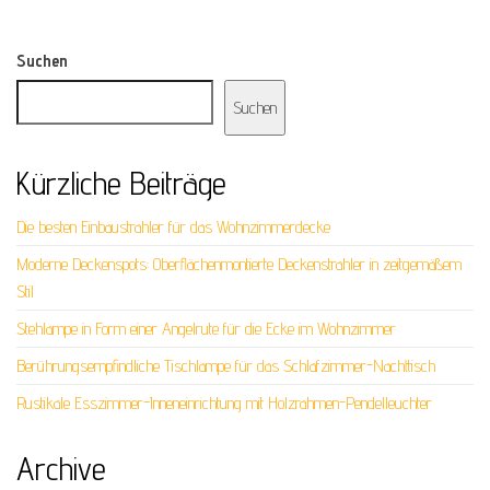
Suchen
Suchen
Kürzliche Beiträge
Die besten Einbaustrahler für das Wohnzimmerdecke
Moderne Deckenspots: Oberflächenmontierte Deckenstrahler in zeitgemäßem
Stil
Stehlampe in Form einer Angelrute für die Ecke im Wohnzimmer
Berührungsempfindliche Tischlampe für das Schlafzimmer-Nachttisch
Rustikale Esszimmer-Inneneinrichtung mit Holzrahmen-Pendelleuchter
Archive