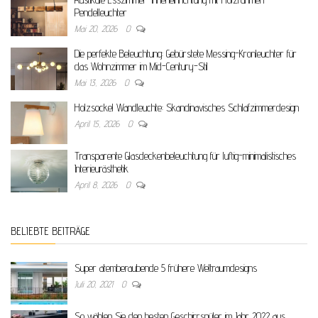
Pendelleuchter
Mai 20, 2026
0
Die perfekte Beleuchtung: Gebürstete Messing-Kronleuchter für
das Wohnzimmer im Mid-Century-Stil
Mai 13, 2026
0
Holzsockel Wandleuchte: Skandinavisches Schlafzimmerdesign
April 15, 2026
0
Transparente Glasdeckenbeleuchtung für luftig-minimalistisches
Interieurästhetik
April 8, 2026
0
BELIEBTE BEITRÄGE
Super atemberaubende 5 frühere Weltraumdesigns
Juli 20, 2021
0
So wählen Sie den besten Geschirrspüler im Jahr 2022 aus