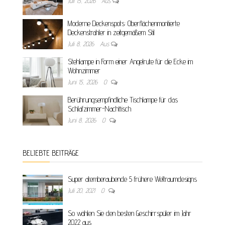
Juli 15, 2026
Aus
Moderne Deckenspots: Oberflächenmontierte
Deckenstrahler in zeitgemäßem Stil
Juli 8, 2026
Aus
Stehlampe in Form einer Angelrute für die Ecke im
Wohnzimmer
Juni 15, 2026
0
Berührungsempfindliche Tischlampe für das
Schlafzimmer-Nachttisch
Juni 8, 2026
0
BELIEBTE BEITRÄGE
Super atemberaubende 5 frühere Weltraumdesigns
Juli 20, 2021
0
So wählen Sie den besten Geschirrspüler im Jahr
2022 aus