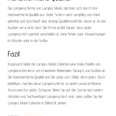
Die Lampenschirme von Lampes Made zeichnen sich durch ihre
handwerkliche Qualität aus. Jeder Schirm wird sorgfältig von Hand
gefertigt und durchläuft eine strenge Qualitätskontrolle, bevor er an den
Kunden verschickt wird. Die Firma achtet darauf, dass jeder
Lampenschirm perfekt verarbeitet ist, ohne Fehler oder Abweichungen
im Muster oder in der Größe.
Fazit
Insgesamt bietet die Lampes Made Collection eine breite Palette von
Lampenschirmen in verschiedenen Materialien, Designs und Größen an.
Die handwerkliche Qualität und die Liebe zum Detail, die in jedes Stück
einfließen, machen diese Lampenschirme zu einem unverzichtbaren
Accessoire für jedes Zuhause. Wenn Sie auf der Suche nach einem
stilvollen und hochwertigen Lampenschirm sind, dann sollten Sie die
Lampes Made Collection in Betracht ziehen.
Kategorie
Uncategorized