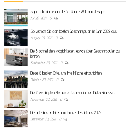
Super atemberaubende 5 frühere Weltraumdesigns
Juli 20, 2021
0
So wählen Sie den besten Geschirrspüler im Jahr 2022 aus
August 20, 2021
0
Die 3 schnellsten Möglichkeiten, etwas über Geschirrspüler zu
lernen
September 20, 2021
0
Diese 6 besten Orte, um Ihre Nische einzurichten
Oktober 20, 2021
0
Die 7 wichtigsten Elemente des nordischen Dekorationsstils
November 20, 2021
0
Die beliebtesten Premium-Graue des Jahres 2022
Dezember 20, 2021
0