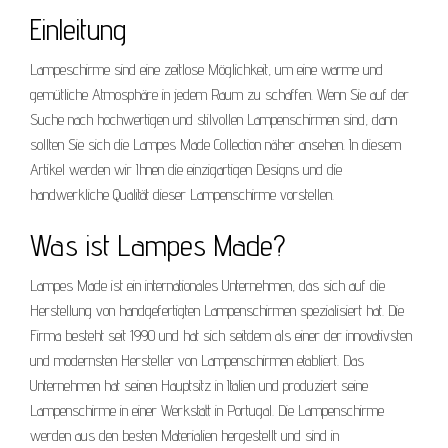
Einleitung
Lampeschirme sind eine zeitlose Möglichkeit, um eine warme und
gemütliche Atmosphäre in jedem Raum zu schaffen. Wenn Sie auf der
Suche nach hochwertigen und stilvollen Lampenschirmen sind, dann
sollten Sie sich die Lampes Made Collection näher ansehen. In diesem
Artikel werden wir Ihnen die einzigartigen Designs und die
handwerkliche Qualität dieser Lampenschirme vorstellen.
Was ist Lampes Made?
Lampes Made ist ein internationales Unternehmen, das sich auf die
Herstellung von handgefertigten Lampenschirmen spezialisiert hat. Die
Firma besteht seit 1990 und hat sich seitdem als einer der innovativsten
und modernsten Hersteller von Lampenschirmen etabliert. Das
Unternehmen hat seinen Hauptsitz in Italien und produziert seine
Lampenschirme in einer Werkstatt in Portugal. Die Lampenschirme
werden aus den besten Materialien hergestellt und sind in