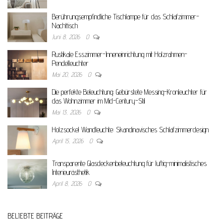
Berührungsempfindliche Tischlampe für das Schlafzimmer-
Nachttisch
Juni 8, 2026
0
Rustikale Esszimmer-Inneneinrichtung mit Holzrahmen-
Pendelleuchter
Mai 20, 2026
0
Die perfekte Beleuchtung: Gebürstete Messing-Kronleuchter für
das Wohnzimmer im Mid-Century-Stil
Mai 13, 2026
0
Holzsockel Wandleuchte: Skandinavisches Schlafzimmerdesign
April 15, 2026
0
Transparente Glasdeckenbeleuchtung für luftig-minimalistisches
Interieurästhetik
April 8, 2026
0
BELIEBTE BEITRÄGE