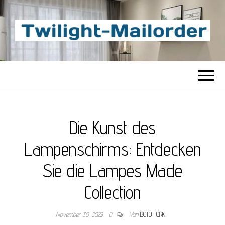
TWILIGHT-
Beste Content-Sharing-Site
MAILORDER
Die Kunst des
Lampenschirms: Entdecken
Sie die Lampes Made
Collection
November 30, 2023
0
Von
BOTO FORK