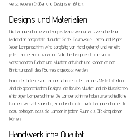
verschiedenen Größen und Designs erhältlich.
Designs und Materialien
Die Lampenschirme von Lampes Made werden aus verschiedenen
Materialien hergestellt, darunter Seide, Baumwolle, Leinen und Papier.
Jeder Lampenschirm wird sorgfältig von Hand gefertigt und verleiht
jeder Lampe eine einzigartige Note. Die Lampenschirme sind in
verschiedenen Farben und Mustern erhältlich und können an den
Einrichtungsstil des Raumes angepasst werden.
Einige der beliebtesten Lampenschirme in der Lampes Made Collection
sind die geometrischen Designs, die floralen Muster und die klassischen
einfarbigen Lampenschirme. Die Lampenschirme haben unterschiedliche
Formen, wie z.B. konische, zylindrische oder ovale Lampenschirme, die
dazu beitragen, dass die Lampen in jedem Raum als Blickfang dienen
können.
Handwerkliche Qualität