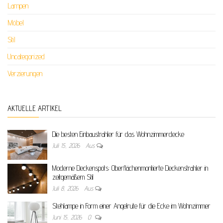
Lampen
Möbel
Stil
Uncategorized
Verzierungen
AKTUELLE ARTIKEL
Die besten Einbaustrahler für das Wohnzimmerdecke
Juli 15, 2026
Aus
Moderne Deckenspots: Oberflächenmontierte Deckenstrahler in
zeitgemäßem Stil
Juli 8, 2026
Aus
Stehlampe in Form einer Angelrute für die Ecke im Wohnzimmer
Juni 15, 2026
0