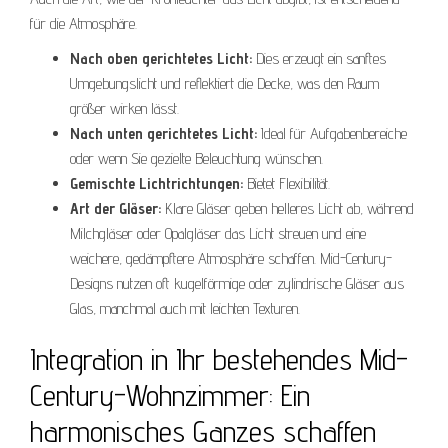
für die Atmosphäre.
Nach oben gerichtetes Licht:
Dies erzeugt ein sanftes
Umgebungslicht und reflektiert die Decke, was den Raum
größer wirken lässt.
Nach unten gerichtetes Licht:
Ideal für Aufgabenbereiche
oder wenn Sie gezielte Beleuchtung wünschen.
Gemischte Lichtrichtungen:
Bietet Flexibilität.
Art der Gläser:
Klare Gläser geben helleres Licht ab, während
Milchgläser oder Opalgläser das Licht streuen und eine
weichere, gedämpftere Atmosphäre schaffen. Mid-Century-
Designs nutzen oft kugelförmige oder zylindrische Gläser aus
Glas, manchmal auch mit leichten Texturen.
Integration in Ihr bestehendes Mid-
Century-Wohnzimmer: Ein
harmonisches Ganzes schaffen