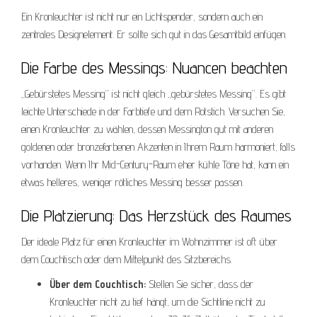
Ein Kronleuchter ist nicht nur ein Lichtspender, sondern auch ein
zentrales Designelement. Er sollte sich gut in das Gesamtbild einfügen.
Die Farbe des Messings: Nuancen beachten
„Gebürstetes Messing“ ist nicht gleich „gebürstetes Messing“. Es gibt
leichte Unterschiede in der Farbtiefe und dem Rotstich. Versuchen Sie,
einen Kronleuchter zu wählen, dessen Messington gut mit anderen
goldenen oder bronzefarbenen Akzenten in Ihrem Raum harmoniert, falls
vorhanden. Wenn Ihr Mid-Century-Raum eher kühle Töne hat, kann ein
etwas helleres, weniger rötliches Messing besser passen.
Die Platzierung: Das Herzstück des Raumes
Der ideale Platz für einen Kronleuchter im Wohnzimmer ist oft über
dem Couchtisch oder dem Mittelpunkt des Sitzbereichs.
Über dem Couchtisch:
Stellen Sie sicher, dass der
Kronleuchter nicht zu tief hängt, um die Sichtlinie nicht zu