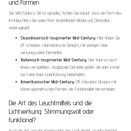
und Formen
Der Mid-Century-Stil ist vielseitig. Achten Sie darauf, dass die Form des
Kronleuchters die Linien Ihrer bestehenden Möbel und Dekoration
widerspiegelt.
Skandinavisch-inspirierter Mid-Century:
Hier finden Sie
oft schlanke, minimalistische Designs mit wenigen, aber
wirkungsvollen Elementen.
Italienisch-inspirierter Mid-Century:
Hier kann es auch
etwas verspieltere, skulpturale Elemente geben, die aber immer
noch eine klare Linienführung beibehalten.
Amerikanischer Mid-Century:
Oft robustere Designs mit
klaren geometrischen Formen, die Funktionalität hervorheben.
Die Art des Leuchtmittels und die
Lichtwirkung: Stimmungsvoll oder
funktional?
Auch die Art, wie der Kronleuchter das Licht abgibt, ist entscheidend