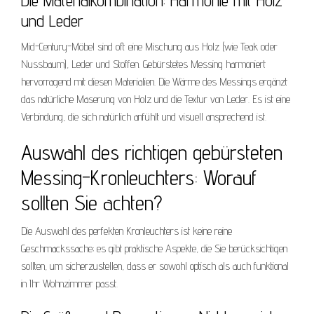
Die Materialkombination: Harmonie mit Holz
und Leder
Mid-Century-Möbel sind oft eine Mischung aus Holz (wie Teak oder
Nussbaum), Leder und Stoffen. Gebürstetes Messing harmoniert
hervorragend mit diesen Materialien. Die Wärme des Messings ergänzt
das natürliche Maserung von Holz und die Textur von Leder. Es ist eine
Verbindung, die sich natürlich anfühlt und visuell ansprechend ist.
Auswahl des richtigen gebürsteten
Messing-Kronleuchters: Worauf
sollten Sie achten?
Die Auswahl des perfekten Kronleuchters ist keine reine
Geschmackssache; es gibt praktische Aspekte, die Sie berücksichtigen
sollten, um sicherzustellen, dass er sowohl optisch als auch funktional
in Ihr Wohnzimmer passt.