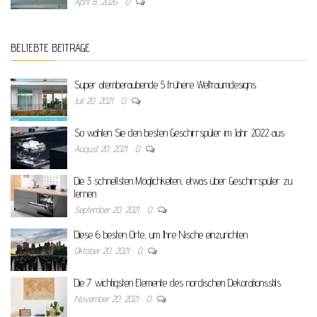
April 8, 2026
0
BELIEBTE BEITRÄGE
Super atemberaubende 5 frühere Weltraumdesigns
Juli 20, 2021
0
So wählen Sie den besten Geschirrspüler im Jahr 2022 aus
August 20, 2021
0
Die 3 schnellsten Möglichkeiten, etwas über Geschirrspüler zu
lernen
September 20, 2021
0
Diese 6 besten Orte, um Ihre Nische einzurichten
Oktober 20, 2021
0
Die 7 wichtigsten Elemente des nordischen Dekorationsstils
November 20, 2021
0