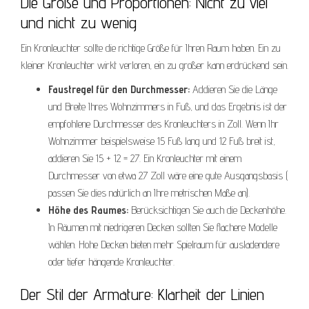
Die Größe und Proportionen: Nicht zu viel
und nicht zu wenig
Ein Kronleuchter sollte die richtige Größe für Ihren Raum haben. Ein zu
kleiner Kronleuchter wirkt verloren, ein zu großer kann erdrückend sein.
Faustregel für den Durchmesser:
Addieren Sie die Länge
und Breite Ihres Wohnzimmers in Fuß, und das Ergebnis ist der
empfohlene Durchmesser des Kronleuchters in Zoll. Wenn Ihr
Wohnzimmer beispielsweise 15 Fuß lang und 12 Fuß breit ist,
addieren Sie 15 + 12 = 27. Ein Kronleuchter mit einem
Durchmesser von etwa 27 Zoll wäre eine gute Ausgangsbasis (
passen Sie dies natürlich an Ihre metrischen Maße an).
Höhe des Raumes:
Berücksichtigen Sie auch die Deckenhöhe.
In Räumen mit niedrigeren Decken sollten Sie flachere Modelle
wählen. Hohe Decken bieten mehr Spielraum für ausladendere
oder tiefer hängende Kronleuchter.
Der Stil der Armature: Klarheit der Linien