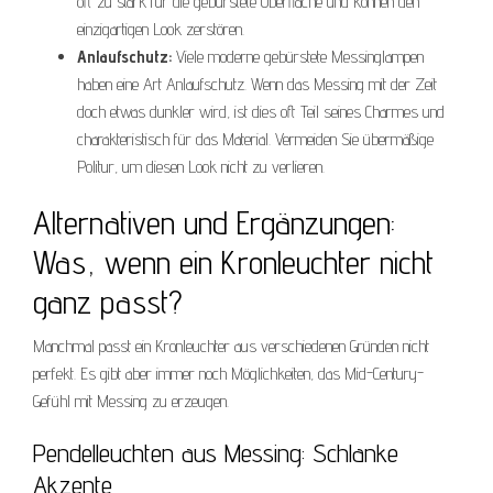
oft zu stark für die gebürstete Oberfläche und können den
einzigartigen Look zerstören.
Anlaufschutz:
Viele moderne gebürstete Messinglampen
haben eine Art Anlaufschutz. Wenn das Messing mit der Zeit
doch etwas dunkler wird, ist dies oft Teil seines Charmes und
charakteristisch für das Material. Vermeiden Sie übermäßige
Politur, um diesen Look nicht zu verlieren.
Alternativen und Ergänzungen:
Was, wenn ein Kronleuchter nicht
ganz passt?
Manchmal passt ein Kronleuchter aus verschiedenen Gründen nicht
perfekt. Es gibt aber immer noch Möglichkeiten, das Mid-Century-
Gefühl mit Messing zu erzeugen.
Pendelleuchten aus Messing: Schlanke
Akzente