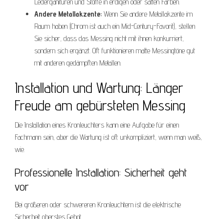
Lederganituren und Stoffe in erdigen oder satten Farben.
Andere Metallakzente:
Wenn Sie andere Metallakzente im
Raum haben (Chrom ist auch ein Mid-Century-Favorit), stellen
Sie sicher, dass das Messing nicht mit ihnen konkurriert,
sondern sich ergänzt. Oft funktionieren matte Messingtöne gut
mit anderen gedämpften Metallen.
Installation und Wartung: Länger
Freude am gebürsteten Messing
Die Installation eines Kronleuchters kann eine Aufgabe für einen
Fachmann sein, aber die Wartung ist oft unkompliziert, wenn man weiß,
wie.
Professionelle Installation: Sicherheit geht
vor
Bei größeren oder schwereren Kronleuchtern ist die elektrische
Sicherheit oberstes Gebot.