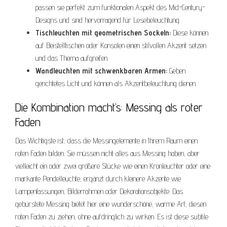
passen sie perfekt zum funktionalen Aspekt des Mid-Century-
Designs und sind hervorragend für Lesebeleuchtung.
Tischleuchten mit geometrischen Sockeln:
Diese können
auf Beistelltischen oder Konsolen einen stilvollen Akzent setzen
und das Thema aufgreifen.
Wandleuchten mit schwenkbaren Armen:
Geben
gerichtetes Licht und können als Akzentbeleuchtung dienen.
Die Kombination macht’s: Messing als roter
Faden
Das Wichtigste ist, dass die Messingelemente in Ihrem Raum einen
roten Faden bilden. Sie müssen nicht alles aus Messing haben, aber
vielleicht ein oder zwei größere Stücke wie einen Kronleuchter oder eine
markante Pendelleuchte, ergänzt durch kleinere Akzente wie
Lampenfassungen, Bilderrahmen oder Dekorationsobjekte. Das
gebürstete Messing bietet hier eine wunderschöne, warme Art, diesen
roten Faden zu ziehen, ohne aufdringlich zu wirken. Es ist diese subtile