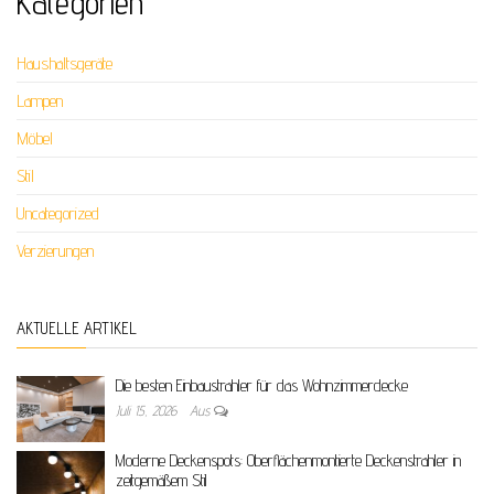
Kategorien
Haushaltsgeräte
Lampen
Möbel
Stil
Uncategorized
Verzierungen
AKTUELLE ARTIKEL
Die besten Einbaustrahler für das Wohnzimmerdecke
Juli 15, 2026
Aus
Moderne Deckenspots: Oberflächenmontierte Deckenstrahler in
zeitgemäßem Stil