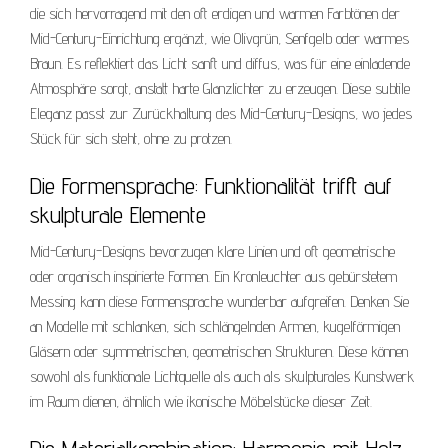
die sich hervorragend mit den oft erdigen und warmen Farbtönen der
Mid-Century-Einrichtung ergänzt, wie Olivgrün, Senfgelb oder warmes
Braun. Es reflektiert das Licht sanft und diffus, was für eine einladende
Atmosphäre sorgt, anstatt harte Glanzlichter zu erzeugen. Diese subtile
Eleganz passt zur Zurückhaltung des Mid-Century-Designs, wo jedes
Stück für sich steht, ohne zu protzen.
Die Formensprache: Funktionalität trifft auf
skulpturale Elemente
Mid-Century-Designs bevorzugen klare Linien und oft geometrische
oder organisch inspirierte Formen. Ein Kronleuchter aus gebürstetem
Messing kann diese Formensprache wunderbar aufgreifen. Denken Sie
an Modelle mit schlanken, sich schlängelnden Armen, kugelförmigen
Gläsern oder symmetrischen, geometrischen Strukturen. Diese können
sowohl als funktionale Lichtquelle als auch als skulpturales Kunstwerk
im Raum dienen, ähnlich wie ikonische Möbelstücke dieser Zeit.