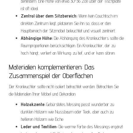
behindern. Eine Höhe von etwa 30-36 Zoll über der Tischplatte
ist oft ideal.
Zentral über dem Sitzbereich:
Wenn kein Couchtisch im
direkten Zentrum liegt, platzieren Sie ihn so, dass er den
Hauptbereich der Sitzmöbel beleuchtet und visuell zentriert.
Abhängige Höhe:
Die Abhängung des Kronleuchters sollte die
Raumproportionen berücksichtigen. Ein Kronleuchter, der zu
hoch hängt, verliert an Wirkung; zu tief, und er kann stören.
Materialien komplementieren: Das
Zusammenspiel der Oberflächen
Der Kronleuchter sollte nicht isoliert betrachtet werden. Betrachten Sie
die Materialien Ihrer Möbel und Dekoration.
Holzakzente:
Gebürstetes Messing passt wunderbar zu
dunklen Hölzern wie Nussbaum oder Teak, aber auch zu
helleren Hölzern wie Eiche.
Leder und Textilien:
Die warme Farbe des Messings ergänzt