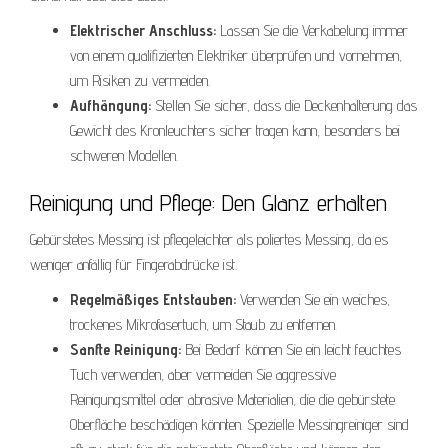
Elektrischer Anschluss:
Lassen Sie die Verkabelung immer
von einem qualifizierten Elektriker überprüfen und vornehmen,
um Risiken zu vermeiden.
Aufhängung:
Stellen Sie sicher, dass die Deckenhalterung das
Gewicht des Kronleuchters sicher tragen kann, besonders bei
schweren Modellen.
Reinigung und Pflege: Den Glanz erhalten
Gebürstetes Messing ist pflegeleichter als poliertes Messing, da es
weniger anfällig für Fingerabdrücke ist.
Regelmäßiges Entstauben:
Verwenden Sie ein weiches,
trockenes Mikrofasertuch, um Staub zu entfernen.
Sanfte Reinigung:
Bei Bedarf können Sie ein leicht feuchtes
Tuch verwenden, aber vermeiden Sie aggressive
Reinigungsmittel oder abrasive Materialien, die die gebürstete
Oberfläche beschädigen könnten. Spezielle Messingreiniger sind