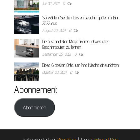
Juli 20, 2021
0
So wählen Sie den besten Geschirrspüler im Jahr
2022 aus
August 20, 2021
0
Die 3 schnellsten Möglichkeiten, etwas über
Geschirrspüler zu lernen
September 20, 2021
0
Diese 6 besten Orte, um Ihre Nische einzurichten
Oktober 20, 2021
0
Abonnement
Abonnieren
Stolz präsentiert von
WordPress
|
Theme:
Balanced Blog