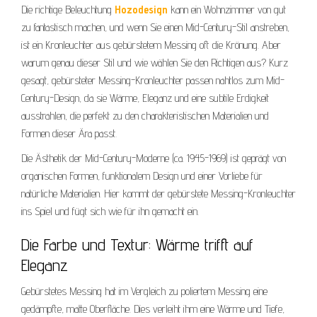
Die richtige Beleuchtung
Hozodesign
kann ein Wohnzimmer von gut
zu fantastisch machen, und wenn Sie einen Mid-Century-Stil anstreben,
ist ein Kronleuchter aus gebürstetem Messing oft die Krönung. Aber
warum genau dieser Stil und wie wählen Sie den Richtigen aus? Kurz
gesagt, gebürsteter Messing-Kronleuchter passen nahtlos zum Mid-
Century-Design, da sie Wärme, Eleganz und eine subtile Erdigkeit
ausstrahlen, die perfekt zu den charakteristischen Materialien und
Formen dieser Ära passt.
Die Ästhetik der Mid-Century-Moderne (ca. 1945-1969) ist geprägt von
organischen Formen, funktionalem Design und einer Vorliebe für
natürliche Materialien. Hier kommt der gebürstete Messing-Kronleuchter
ins Spiel und fügt sich wie für ihn gemacht ein.
Die Farbe und Textur: Wärme trifft auf
Eleganz
Gebürstetes Messing hat im Vergleich zu poliertem Messing eine
gedämpfte, matte Oberfläche. Dies verleiht ihm eine Wärme und Tiefe,