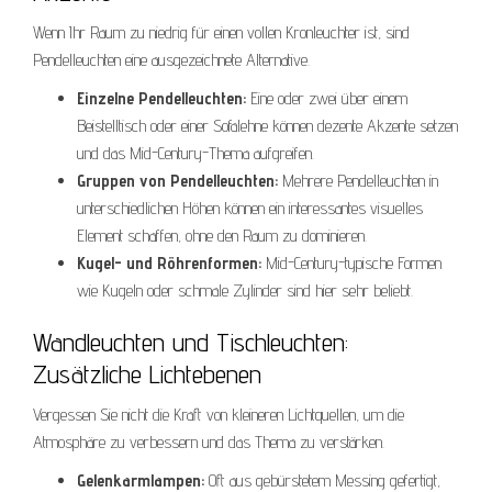
Wenn Ihr Raum zu niedrig für einen vollen Kronleuchter ist, sind
Pendelleuchten eine ausgezeichnete Alternative.
Einzelne Pendelleuchten:
Eine oder zwei über einem
Beistelltisch oder einer Sofalehne können dezente Akzente setzen
und das Mid-Century-Thema aufgreifen.
Gruppen von Pendelleuchten:
Mehrere Pendelleuchten in
unterschiedlichen Höhen können ein interessantes visuelles
Element schaffen, ohne den Raum zu dominieren.
Kugel- und Röhrenformen:
Mid-Century-typische Formen
wie Kugeln oder schmale Zylinder sind hier sehr beliebt.
Wandleuchten und Tischleuchten:
Zusätzliche Lichtebenen
Vergessen Sie nicht die Kraft von kleineren Lichtquellen, um die
Atmosphäre zu verbessern und das Thema zu verstärken.
Gelenkarmlampen:
Oft aus gebürstetem Messing gefertigt,