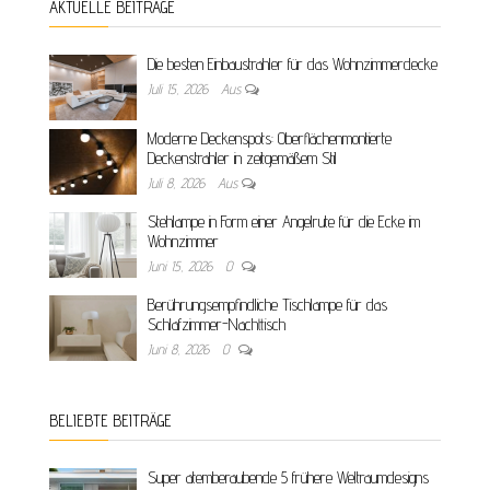
AKTUELLE BEITRÄGE
Die besten Einbaustrahler für das Wohnzimmerdecke
Juli 15, 2026
Aus
Moderne Deckenspots: Oberflächenmontierte
Deckenstrahler in zeitgemäßem Stil
Juli 8, 2026
Aus
Stehlampe in Form einer Angelrute für die Ecke im
Wohnzimmer
Juni 15, 2026
0
Berührungsempfindliche Tischlampe für das
Schlafzimmer-Nachttisch
Juni 8, 2026
0
BELIEBTE BEITRÄGE
Super atemberaubende 5 frühere Weltraumdesigns