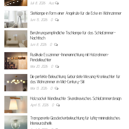
Juli 8, 2026
Aus
Stehlampe in Form einer Angelrute für die Ecke im Wohnzimmer
Juni 15, 2026
0
Berührungsempfindliche Tischlampe für das Schlafzimmer-
Nachttisch
Juni 8, 2026
0
Rustikale Esszimmer-Inneneinrichtung mit Holzrahmen-
Pendelleuchter
Mai 20, 2026
0
Die perfekte Beleuchtung: Gebürstete Messing-Kronleuchter für
das Wohnzimmer im Mid-Century-Stil
Mai 13, 2026
0
Holzsockel Wandleuchte: Skandinavisches Schlafzimmerdesign
April 15, 2026
0
Transparente Glasdeckenbeleuchtung für luftig-minimalistisches
Interieurästhetik