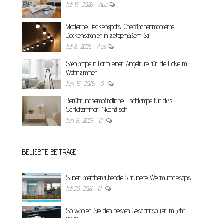
Juli 15, 2026
Aus
Moderne Deckenspots: Oberflächenmontierte
Deckenstrahler in zeitgemäßem Stil
Juli 8, 2026
Aus
Stehlampe in Form einer Angelrute für die Ecke im
Wohnzimmer
Juni 15, 2026
0
Berührungsempfindliche Tischlampe für das
Schlafzimmer-Nachttisch
Juni 8, 2026
0
BELIEBTE BEITRÄGE
Super atemberaubende 5 frühere Weltraumdesigns
Juli 20, 2021
0
So wählen Sie den besten Geschirrspüler im Jahr