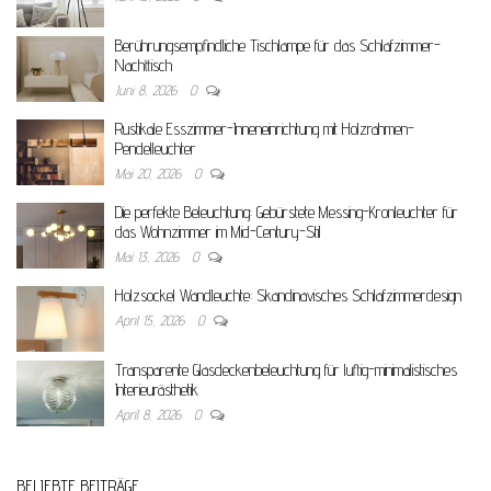
Berührungsempfindliche Tischlampe für das Schlafzimmer-
Nachttisch
Juni 8, 2026
0
Rustikale Esszimmer-Inneneinrichtung mit Holzrahmen-
Pendelleuchter
Mai 20, 2026
0
Die perfekte Beleuchtung: Gebürstete Messing-Kronleuchter für
das Wohnzimmer im Mid-Century-Stil
Mai 13, 2026
0
Holzsockel Wandleuchte: Skandinavisches Schlafzimmerdesign
April 15, 2026
0
Transparente Glasdeckenbeleuchtung für luftig-minimalistisches
Interieurästhetik
April 8, 2026
0
BELIEBTE BEITRÄGE