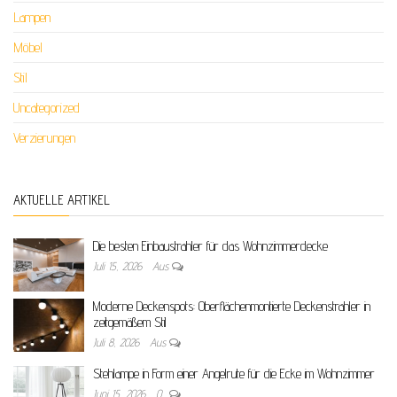
Lampen
Möbel
Stil
Uncategorized
Verzierungen
AKTUELLE ARTIKEL
Die besten Einbaustrahler für das Wohnzimmerdecke
Juli 15, 2026
Aus
Moderne Deckenspots: Oberflächenmontierte Deckenstrahler in
zeitgemäßem Stil
Juli 8, 2026
Aus
Stehlampe in Form einer Angelrute für die Ecke im Wohnzimmer
Juni 15, 2026
0