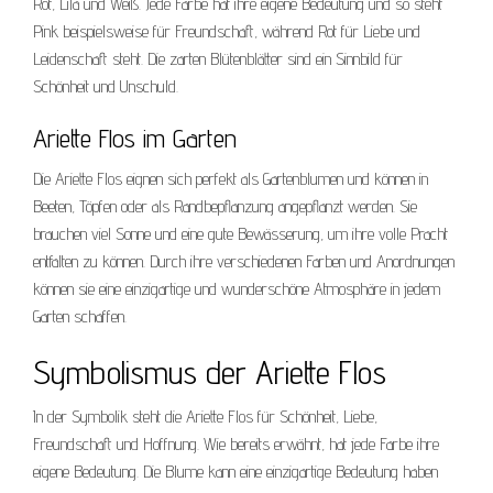
Rot, Lila und Weiß. Jede Farbe hat ihre eigene Bedeutung und so steht
Pink beispielsweise für Freundschaft, während Rot für Liebe und
Leidenschaft steht. Die zarten Blütenblätter sind ein Sinnbild für
Schönheit und Unschuld.
Ariette Flos im Garten
Die Ariette Flos eignen sich perfekt als Gartenblumen und können in
Beeten, Töpfen oder als Randbepflanzung angepflanzt werden. Sie
brauchen viel Sonne und eine gute Bewässerung, um ihre volle Pracht
entfalten zu können. Durch ihre verschiedenen Farben und Anordnungen
können sie eine einzigartige und wunderschöne Atmosphäre in jedem
Garten schaffen.
Symbolismus der Ariette Flos
In der Symbolik steht die Ariette Flos für Schönheit, Liebe,
Freundschaft und Hoffnung. Wie bereits erwähnt, hat jede Farbe ihre
eigene Bedeutung. Die Blume kann eine einzigartige Bedeutung haben