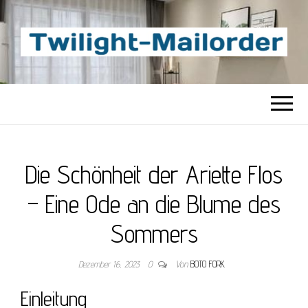
TWILIGHT-
Beste Content-Sharing-Site
MAILORDER
Die Schönheit der Ariette Flos
– Eine Ode an die Blume des
Sommers
Dezember 16, 2023
0
Von
BOTO FORK
Einleitung