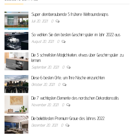
Super atemberaubende 5 frühere Weltraumdesigns
Juli 20, 2021
0
So wählen Sie den besten Geschirrspüler im Jahr 2022 aus
August 20, 2021
0
Die 3 schnellsten Möglichkeiten, etwas über Geschirrspüler zu
lernen
September 20, 2021
0
Diese 6 besten Orte, um Ihre Nische einzurichten
Oktober 20, 2021
0
Die 7 wichtigsten Elemente des nordischen Dekorationsstils
November 20, 2021
0
Die beliebtesten Premium-Graue des Jahres 2022
Dezember 20, 2021
0