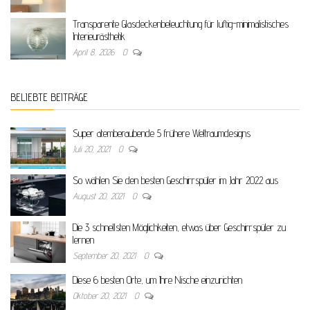
Transparente Glasdeckenbeleuchtung für luftig-minimalistisches
Interieurästhetik
April 8, 2026
0
BELIEBTE BEITRÄGE
Super atemberaubende 5 frühere Weltraumdesigns
Juli 20, 2021
0
So wählen Sie den besten Geschirrspüler im Jahr 2022 aus
August 20, 2021
0
Die 3 schnellsten Möglichkeiten, etwas über Geschirrspüler zu
lernen
September 20, 2021
0
Diese 6 besten Orte, um Ihre Nische einzurichten
Oktober 20, 2021
0