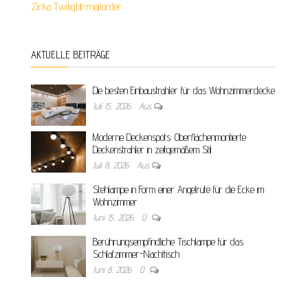
Zirka Twilight-mailorder
AKTUELLE BEITRÄGE
Die besten Einbaustrahler für das Wohnzimmerdecke
Juli 15, 2026
Aus
Moderne Deckenspots: Oberflächenmontierte
Deckenstrahler in zeitgemäßem Stil
Juli 8, 2026
Aus
Stehlampe in Form einer Angelrute für die Ecke im
Wohnzimmer
Juni 15, 2026
0
Berührungsempfindliche Tischlampe für das
Schlafzimmer-Nachttisch
Juni 8, 2026
0