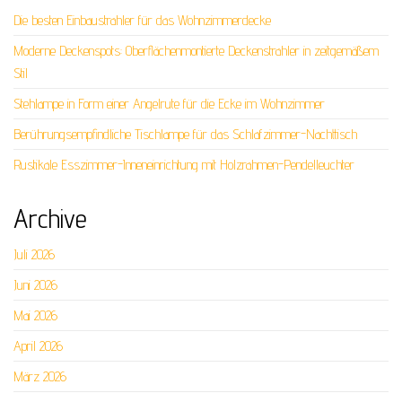
Die besten Einbaustrahler für das Wohnzimmerdecke
Moderne Deckenspots: Oberflächenmontierte Deckenstrahler in zeitgemäßem
Stil
Stehlampe in Form einer Angelrute für die Ecke im Wohnzimmer
Berührungsempfindliche Tischlampe für das Schlafzimmer-Nachttisch
Rustikale Esszimmer-Inneneinrichtung mit Holzrahmen-Pendelleuchter
Archive
Juli 2026
Juni 2026
Mai 2026
April 2026
März 2026