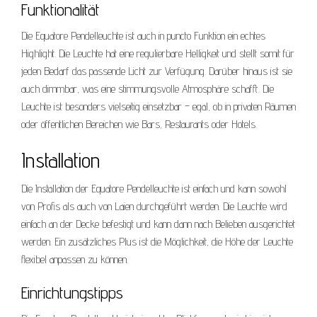
Funktionalität
Die Equatore Pendelleuchte ist auch in puncto Funktion ein echtes
Highlight. Die Leuchte hat eine regulierbare Helligkeit und stellt somit für
jeden Bedarf das passende Licht zur Verfügung. Darüber hinaus ist sie
auch dimmbar, was eine stimmungsvolle Atmosphäre schafft. Die
Leuchte ist besonders vielseitig einsetzbar – egal, ob in privaten Räumen
oder öffentlichen Bereichen wie Bars, Restaurants oder Hotels.
Installation
Die Installation der Equatore Pendelleuchte ist einfach und kann sowohl
von Profis als auch von Laien durchgeführt werden. Die Leuchte wird
einfach an der Decke befestigt und kann dann nach Belieben ausgerichtet
werden. Ein zusätzliches Plus ist die Möglichkeit, die Höhe der Leuchte
flexibel anpassen zu können.
Einrichtungstipps