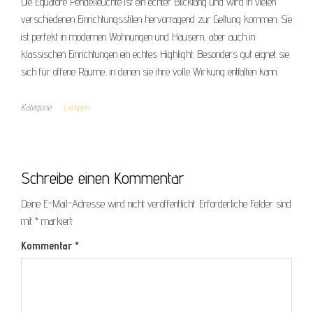
Die Equatore Pendelleuchte ist ein echter Blickfang und wird in vielen
verschiedenen Einrichtungsstilen hervorragend zur Geltung kommen. Sie
ist perfekt in modernen Wohnungen und Häusern, aber auch in
klassischen Einrichtungen ein echtes Highlight. Besonders gut eignet sie
sich für offene Räume, in denen sie ihre volle Wirkung entfalten kann.
Kategorie
Lampen
Schreibe einen Kommentar
Deine E-Mail-Adresse wird nicht veröffentlicht.
Erforderliche Felder sind
mit
*
markiert
Kommentar
*