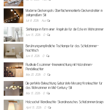
Moderne Deckenspots: Oberflächenmontierte Deckenstrahler in
zeitgemäßem Stil
Juli 8, 2026
Aus
Stehlampe in Form einer Angelrute für die Ecke im Wohnzimmer
Juni 15, 2026
0
Berührungsempfindliche Tischlampe für das Schlafzimmer-
Nachttisch
Juni 8, 2026
0
Rustikale Esszimmer-Inneneinrichtung mit Holzrahmen-
Pendelleuchter
Mai 20, 2026
0
Die perfekte Beleuchtung: Gebürstete Messing-Kronleuchter für
das Wohnzimmer im Mid-Century-Stil
Mai 13, 2026
0
Holzsockel Wandleuchte: Skandinavisches Schlafzimmerdesign
April 15, 2026
0