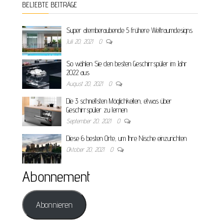
BELIEBTE BEITRÄGE
Super atemberaubende 5 frühere Weltraumdesigns
Juli 20, 2021
0
So wählen Sie den besten Geschirrspüler im Jahr
2022 aus
August 20, 2021
0
Die 3 schnellsten Möglichkeiten, etwas über
Geschirrspüler zu lernen
September 20, 2021
0
Diese 6 besten Orte, um Ihre Nische einzurichten
Oktober 20, 2021
0
Abonnement
Abonnieren