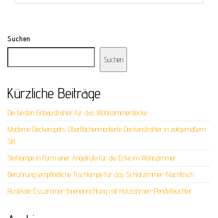
Suchen
Suchen
Kürzliche Beiträge
Die besten Einbaustrahler für das Wohnzimmerdecke
Moderne Deckenspots: Oberflächenmontierte Deckenstrahler in zeitgemäßem
Stil
Stehlampe in Form einer Angelrute für die Ecke im Wohnzimmer
Berührungsempfindliche Tischlampe für das Schlafzimmer-Nachttisch
Rustikale Esszimmer-Inneneinrichtung mit Holzrahmen-Pendelleuchter