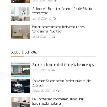
Juli 8, 2026
Aus
Stehlampe in Form einer Angelrute für die Ecke im
Wohnzimmer
Juni 15, 2026
0
Berührungsempfindliche Tischlampe für das
Schlafzimmer-Nachttisch
Juni 8, 2026
0
BELIEBTE BEITRÄGE
Super atemberaubende 5 frühere Weltraumdesigns
Juli 20, 2021
0
So wählen Sie den besten Geschirrspüler im Jahr
2022 aus
August 20, 2021
0
Die 3 schnellsten Möglichkeiten, etwas über
Geschirrspüler zu lernen