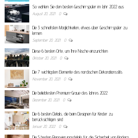
So wählen Sie den besten Geschirrspüler im Jahr 2022 aus
August 20, 2021
0
Die 3 schnellsten Möglichkeiten, etwas über Geschirrspüler zu
lernen
September 20, 2021
0
Diese 6 besten Orte, um Ihre Nische einzurichten
Oktober 20, 2021
0
Die 7 wichtigsten Elemente des nordischen Dekorationsstils
November 20, 2021
0
Die beliebtesten Premium-Graue des Jahres 2022
Dezember 20, 2021
0
Die 6 besten Details, die beim Designen für Kinder zu
berücksichtigen sind
Januar 20, 2022
0
Die 5 besten Renovierungsdetails für die Sicherheit von Kindern