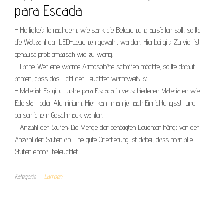
para Escada
– Helligkeit: Je nachdem, wie stark die Beleuchtung ausfallen soll, sollte
die Wattzahl der LED-Leuchten gewählt werden. Hierbei gilt: Zu viel ist
genauso problematisch wie zu wenig.
– Farbe: Wer eine warme Atmosphäre schaffen möchte, sollte darauf
achten, dass das Licht der Leuchten warmweiß ist.
– Material: Es gibt Lustre para Escada in verschiedenen Materialien wie
Edelstahl oder Aluminium. Hier kann man je nach Einrichtungsstil und
persönlichem Geschmack wählen.
– Anzahl der Stufen: Die Menge der benötigten Leuchten hängt von der
Anzahl der Stufen ab. Eine gute Orientierung ist dabei, dass man alle
Stufen einmal beleuchtet.
Kategorie
Lampen