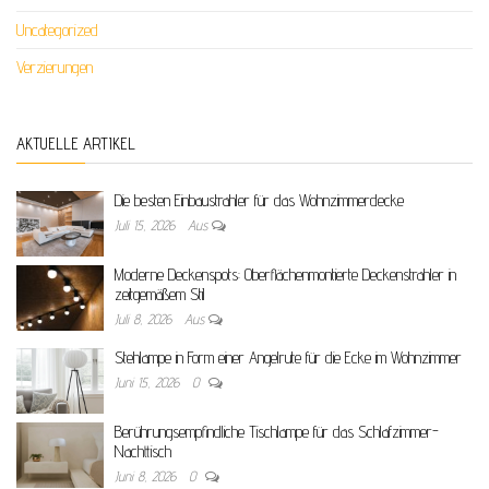
Uncategorized
Verzierungen
AKTUELLE ARTIKEL
Die besten Einbaustrahler für das Wohnzimmerdecke
Juli 15, 2026
Aus
Moderne Deckenspots: Oberflächenmontierte Deckenstrahler in
zeitgemäßem Stil
Juli 8, 2026
Aus
Stehlampe in Form einer Angelrute für die Ecke im Wohnzimmer
Juni 15, 2026
0
Berührungsempfindliche Tischlampe für das Schlafzimmer-
Nachttisch
Juni 8, 2026
0