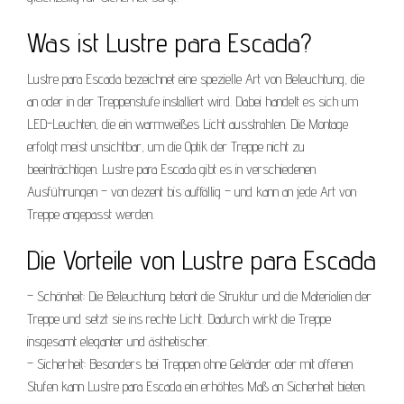
Was ist Lustre para Escada?
Lustre para Escada bezeichnet eine spezielle Art von Beleuchtung, die
an oder in der Treppenstufe installiert wird. Dabei handelt es sich um
LED-Leuchten, die ein warmweißes Licht ausstrahlen. Die Montage
erfolgt meist unsichtbar, um die Optik der Treppe nicht zu
beeinträchtigen. Lustre para Escada gibt es in verschiedenen
Ausführungen – von dezent bis auffällig – und kann an jede Art von
Treppe angepasst werden.
Die Vorteile von Lustre para Escada
– Schönheit: Die Beleuchtung betont die Struktur und die Materialien der
Treppe und setzt sie ins rechte Licht. Dadurch wirkt die Treppe
insgesamt eleganter und ästhetischer.
– Sicherheit: Besonders bei Treppen ohne Geländer oder mit offenen
Stufen kann Lustre para Escada ein erhöhtes Maß an Sicherheit bieten.