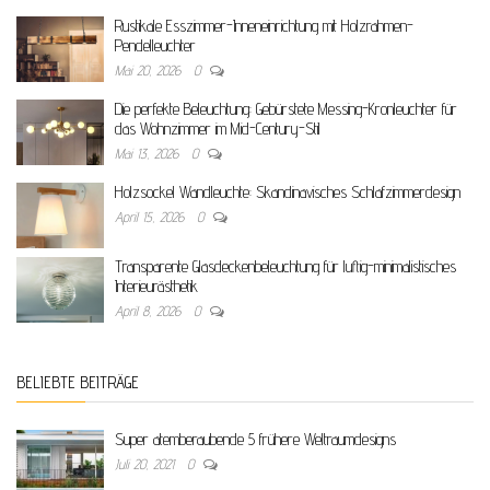
Rustikale Esszimmer-Inneneinrichtung mit Holzrahmen-
Pendelleuchter
Mai 20, 2026
0
Die perfekte Beleuchtung: Gebürstete Messing-Kronleuchter für
das Wohnzimmer im Mid-Century-Stil
Mai 13, 2026
0
Holzsockel Wandleuchte: Skandinavisches Schlafzimmerdesign
April 15, 2026
0
Transparente Glasdeckenbeleuchtung für luftig-minimalistisches
Interieurästhetik
April 8, 2026
0
BELIEBTE BEITRÄGE
Super atemberaubende 5 frühere Weltraumdesigns
Juli 20, 2021
0