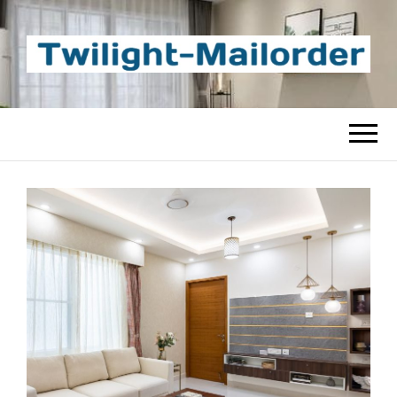
TWILIGHT-
Beste Content-Sharing-Site
MAILORDER