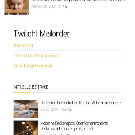
Februar 20, 2022
0
Twilight Mailorder
Abonnement
Datenschutz-Bestimmungen
Zirka Twilight-mailorder
AKTUELLE BEITRÄGE
Die besten Einbaustrahler für das Wohnzimmerdecke
Juli 15, 2026
Aus
Moderne Deckenspots: Oberflächenmontierte
Deckenstrahler in zeitgemäßem Stil