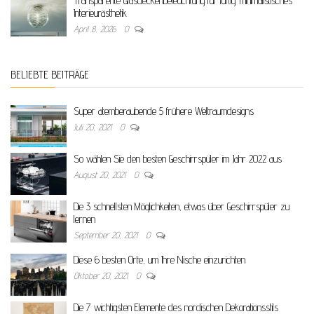
Transparente Glasdeckenbeleuchtung für luftig-minimalistisches
Interieurästhetik
April 8, 2026
0
BELIEBTE BEITRÄGE
Super atemberaubende 5 frühere Weltraumdesigns
Juli 20, 2021
0
So wählen Sie den besten Geschirrspüler im Jahr 2022 aus
August 20, 2021
0
Die 3 schnellsten Möglichkeiten, etwas über Geschirrspüler zu
lernen
September 20, 2021
0
Diese 6 besten Orte, um Ihre Nische einzurichten
Oktober 20, 2021
0
Die 7 wichtigsten Elemente des nordischen Dekorationsstils