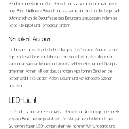
Benutzern die Kontrolle über Beleuchtungssysteme in ihrem Zuhause
oder Büro. Intelligente Beleuchtungssysteme sind auch in der Lage, sich
automatisch an die Bedürfnisse des Benutzers anzupassen, indem sie
Farbe, Helligkeit und Temperatur ändern.
Nanoleaf Aurora
Ein Beispiel für intelligente Beleuchtung ist das Nanoleaf Aurora. Dieses
System besteht aus modularen, dreieckigen Platten, die miteinander
verbunden werden können und eine Vielzahl von Formen und Designs
annehmen können. Mit der dazugehörigen App können Benutzer die
Farben und Helligkeit der Platten steuern und verschiedene Szenen
erstellen.
LED-Licht
LED-Licht ist eine weitere innovative Beleuchtungstechnologie, die bereits
in vielen Bereichen eingesetzt wird. Im Vergleich zu herkömmlichen
Glühbirnen haben LED-Lampen einen viel höheren Wirkungsgrad und