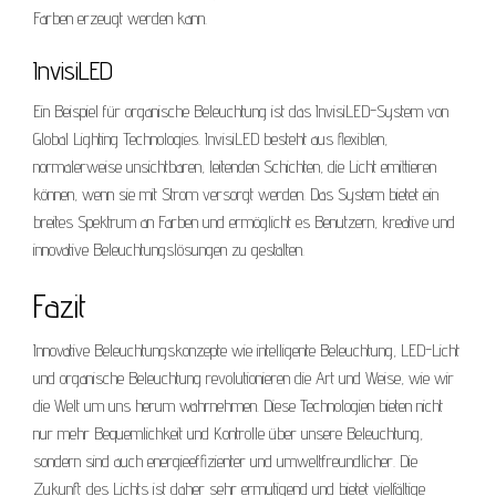
Farben erzeugt werden kann.
InvisiLED
Ein Beispiel für organische Beleuchtung ist das InvisiLED-System von
Global Lighting Technologies. InvisiLED besteht aus flexiblen,
normalerweise unsichtbaren, leitenden Schichten, die Licht emittieren
können, wenn sie mit Strom versorgt werden. Das System bietet ein
breites Spektrum an Farben und ermöglicht es Benutzern, kreative und
innovative Beleuchtungslösungen zu gestalten.
Fazit
Innovative Beleuchtungskonzepte wie intelligente Beleuchtung, LED-Licht
und organische Beleuchtung revolutionieren die Art und Weise, wie wir
die Welt um uns herum wahrnehmen. Diese Technologien bieten nicht
nur mehr Bequemlichkeit und Kontrolle über unsere Beleuchtung,
sondern sind auch energieeffizienter und umweltfreundlicher. Die
Zukunft des Lichts ist daher sehr ermutigend und bietet vielfältige