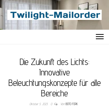
TWILIGHT-
Beste Content-Sharing-Site
MAILORDER
Die Zukunft des Lichts:
Innovative
Beleuchtungskonzepte für alle
Bereiche
Oktober 5, 2023
0
Von
BOTO FORK