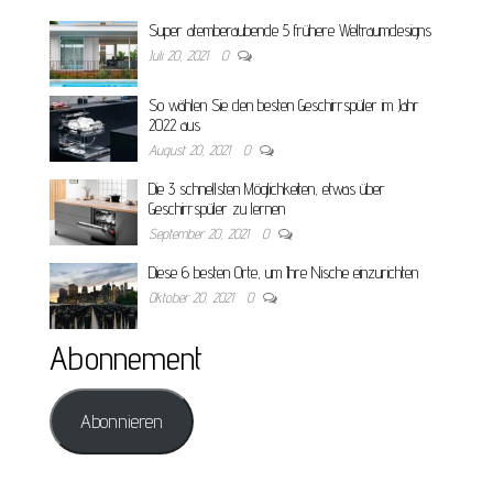
Super atemberaubende 5 frühere Weltraumdesigns
Juli 20, 2021
0
So wählen Sie den besten Geschirrspüler im Jahr
2022 aus
August 20, 2021
0
Die 3 schnellsten Möglichkeiten, etwas über
Geschirrspüler zu lernen
September 20, 2021
0
Diese 6 besten Orte, um Ihre Nische einzurichten
Oktober 20, 2021
0
Abonnement
Abonnieren