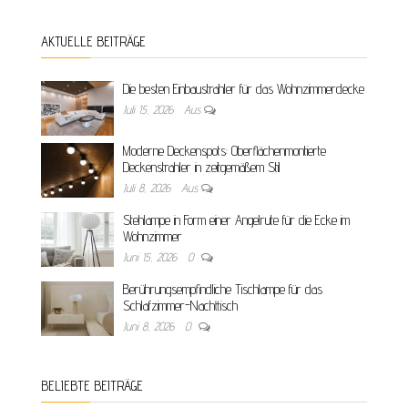
AKTUELLE BEITRÄGE
Die besten Einbaustrahler für das Wohnzimmerdecke
Juli 15, 2026
Aus
Moderne Deckenspots: Oberflächenmontierte
Deckenstrahler in zeitgemäßem Stil
Juli 8, 2026
Aus
Stehlampe in Form einer Angelrute für die Ecke im
Wohnzimmer
Juni 15, 2026
0
Berührungsempfindliche Tischlampe für das
Schlafzimmer-Nachttisch
Juni 8, 2026
0
BELIEBTE BEITRÄGE