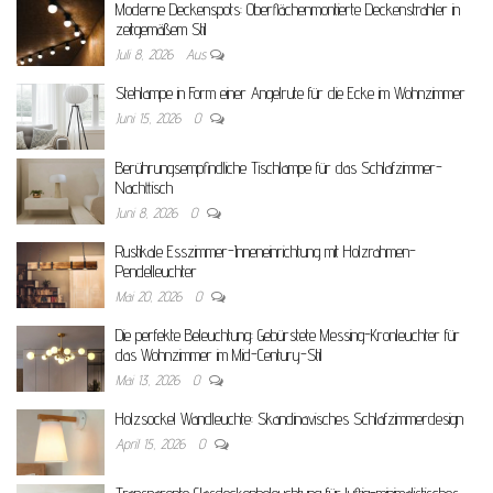
Moderne Deckenspots: Oberflächenmontierte Deckenstrahler in
zeitgemäßem Stil
Juli 8, 2026
Aus
Stehlampe in Form einer Angelrute für die Ecke im Wohnzimmer
Juni 15, 2026
0
Berührungsempfindliche Tischlampe für das Schlafzimmer-
Nachttisch
Juni 8, 2026
0
Rustikale Esszimmer-Inneneinrichtung mit Holzrahmen-
Pendelleuchter
Mai 20, 2026
0
Die perfekte Beleuchtung: Gebürstete Messing-Kronleuchter für
das Wohnzimmer im Mid-Century-Stil
Mai 13, 2026
0
Holzsockel Wandleuchte: Skandinavisches Schlafzimmerdesign
April 15, 2026
0