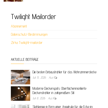
Twilight Mailorder
Abonnement
Datenschutz-Bestimmungen
Zirka Twilight-mailorder
AKTUELLE BEITRÄGE
Die besten Einbaustrahler für das Wohnzimmerdecke
Juli 15, 2026
Aus
Moderne Deckenspots: Oberflächenmontierte
Deckenstrahler in zeitgemäßem Stil
Juli 8, 2026
Aus
Stehlampe in Form einer Angelrute für die Ecke im