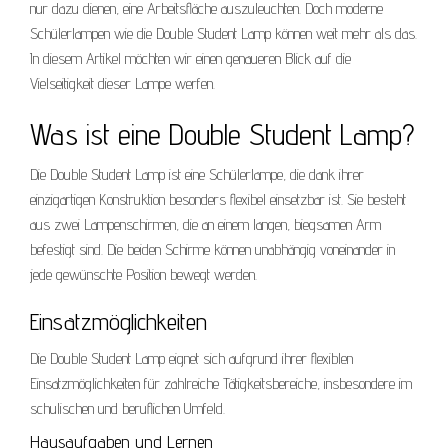
nur dazu dienen, eine Arbeitsfläche auszuleuchten. Doch moderne
Schülerlampen wie die Double Student Lamp können weit mehr als das.
In diesem Artikel möchten wir einen genaueren Blick auf die
Vielseitigkeit dieser Lampe werfen.
Was ist eine Double Student Lamp?
Die Double Student Lamp ist eine Schülerlampe, die dank ihrer
einzigartigen Konstruktion besonders flexibel einsetzbar ist. Sie besteht
aus zwei Lampenschirmen, die an einem langen, biegsamen Arm
befestigt sind. Die beiden Schirme können unabhängig voneinander in
jede gewünschte Position bewegt werden.
Einsatzmöglichkeiten
Die Double Student Lamp eignet sich aufgrund ihrer flexiblen
Einsatzmöglichkeiten für zahlreiche Tätigkeitsbereiche, insbesondere im
schulischen und beruflichen Umfeld.
Hausaufgaben und Lernen