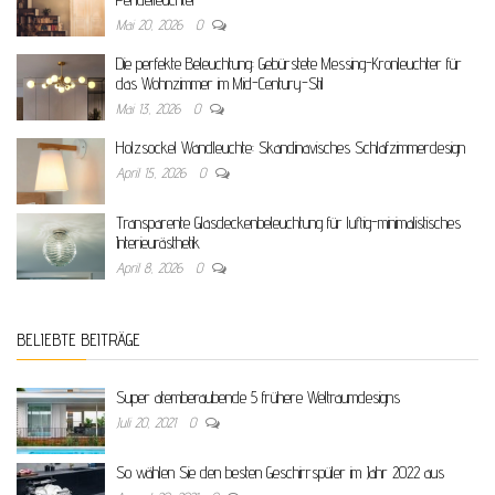
Mai 20, 2026
0
Die perfekte Beleuchtung: Gebürstete Messing-Kronleuchter für
das Wohnzimmer im Mid-Century-Stil
Mai 13, 2026
0
Holzsockel Wandleuchte: Skandinavisches Schlafzimmerdesign
April 15, 2026
0
Transparente Glasdeckenbeleuchtung für luftig-minimalistisches
Interieurästhetik
April 8, 2026
0
BELIEBTE BEITRÄGE
Super atemberaubende 5 frühere Weltraumdesigns
Juli 20, 2021
0
So wählen Sie den besten Geschirrspüler im Jahr 2022 aus