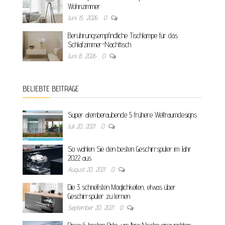
Wohnzimmer
Juni 15, 2026
0
Berührungsempfindliche Tischlampe für das
Schlafzimmer-Nachttisch
Juni 8, 2026
0
BELIEBTE BEITRÄGE
Super atemberaubende 5 frühere Weltraumdesigns
Juli 20, 2021
0
So wählen Sie den besten Geschirrspüler im Jahr
2022 aus
August 20, 2021
0
Die 3 schnellsten Möglichkeiten, etwas über
Geschirrspüler zu lernen
September 20, 2021
0