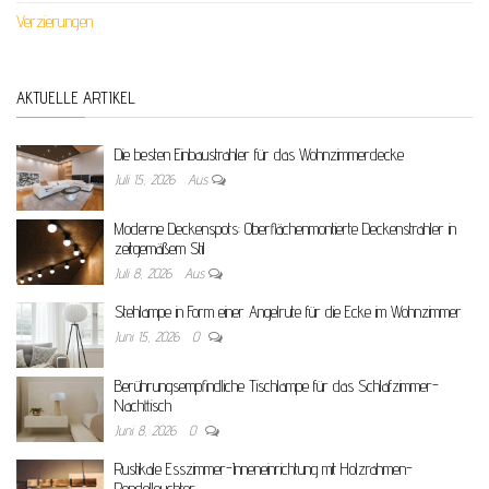
Verzierungen
AKTUELLE ARTIKEL
Die besten Einbaustrahler für das Wohnzimmerdecke
Juli 15, 2026
Aus
Moderne Deckenspots: Oberflächenmontierte Deckenstrahler in
zeitgemäßem Stil
Juli 8, 2026
Aus
Stehlampe in Form einer Angelrute für die Ecke im Wohnzimmer
Juni 15, 2026
0
Berührungsempfindliche Tischlampe für das Schlafzimmer-
Nachttisch
Juni 8, 2026
0
Rustikale Esszimmer-Inneneinrichtung mit Holzrahmen-
Pendelleuchter