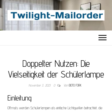
TWILIGHT-
Beste Content-Sharing-Site
MAILORDER
Doppelter Nutzen: Die
Vielseitigkeit der Schülerlampe
November 3, 2023
0
Von
BOTO FORK
Einleitung
Oftmals werden Schülerlampen als einfache Lichtquellen betrachtet, die