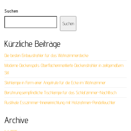
Suchen
Suchen
Kürzliche Beiträge
Die besten Einbaustrahler für das Wohnzimmerdecke
Moderne Deckenspots: Oberflächenmontierte Deckenstrahler in zeitgemäßem
Stil
Stehlampe in Form einer Angelrute für die Ecke im Wohnzimmer
Berührungsempfindliche Tischlampe für das Schlafzimmer-Nachttisch
Rustikale Esszimmer-Inneneinrichtung mit Holzrahmen-Pendelleuchter
Archive