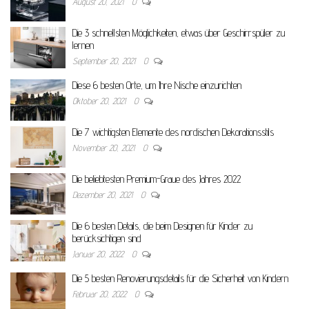
August 20, 2021
0
Die 3 schnellsten Möglichkeiten, etwas über Geschirrspüler zu
lernen
September 20, 2021
0
Diese 6 besten Orte, um Ihre Nische einzurichten
Oktober 20, 2021
0
Die 7 wichtigsten Elemente des nordischen Dekorationsstils
November 20, 2021
0
Die beliebtesten Premium-Graue des Jahres 2022
Dezember 20, 2021
0
Die 6 besten Details, die beim Designen für Kinder zu
berücksichtigen sind
Januar 20, 2022
0
Die 5 besten Renovierungsdetails für die Sicherheit von Kindern
Februar 20, 2022
0