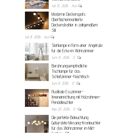
Juli 15, 2026
Aus
Moderne Deckenspots:
Oberflächenmontierte
Deckenstrahler in zeitgemäßem
Stil
Juli 8, 2026
Aus
Stehlampe in Form einer Angelrute
für die Ecke im Wohnzimmer
Juni 15, 2026
0
Berührungsempfindliche
Tischlampe für das
Schlafzimmer-Nachttisch
Juni 8, 2026
0
Rustikale Esszimmer-
Inneneinrichtung mit Holzrahmen-
Pendelleuchter
Mai 20, 2026
0
Die perfekte Beleuchtung:
Gebürstete Messing-Kronleuchter
für das Wohnzimmer im Mid-