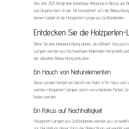
Das Jahr 2021 bringt eine brandneue Wendung in Bezug auf Be
und Organischem. In der Tat konzentriert sich die Beleuchtung
diesem Gebiet ist die Holzperlen-Lampe aus Großbritannien.
Entdecken Sie die Holzperlen
Wenn Sie eine Inneneinrichtung planen, die raffiniert, klassis
Lampen werden aus hochwertigen Materialien hergestellt und 
der aktuellen Beleuchtungsindustrie.
Ein Hauch von Naturelementen
Diese Lampen bringen ein Gefühl von Natur in Ihr Haus und si
werden. Holzperlen-Lampen sind in verschiedenen Farben, Grö
finden werden.
Ein Fokus auf Nachhaltigkeit
Holzperlen-Lampen aus Großbritannien werden aus umweltfreund
zur Herstellung dieser Form der Beleuchtung verwendet we