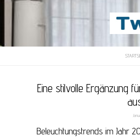
TWILIGHT-MAI
Beste Content-Sharing-Site
STARTSE
Eine stilvolle Ergänzung 
aus
Janu
Beleuchtungstrends im Jahr 2