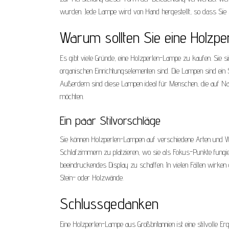
wurden. Jede Lampe wird von Hand hergestellt, so dass Sie si
Warum sollten Sie eine Holzp
Es gibt viele Gründe, eine Holzperlen-Lampe zu kaufen. Sie s
organischen Einrichtungselementen sind. Die Lampen sind ei
Außerdem sind diese Lampen ideal für Menschen, die auf Nac
möchten.
Ein paar Stilvorschläge
Sie können Holzperlen-Lampen auf verschiedene Arten und W
Schlafzimmern zu platzieren, wo sie als Fokus-Punkte fung
beeindruckendes Display zu schaffen. In vielen Fällen wirken 
Stein- oder Holzwände.
Schlussgedanken
Eine Holzperlen-Lampe aus Großbritannien ist eine stilvolle