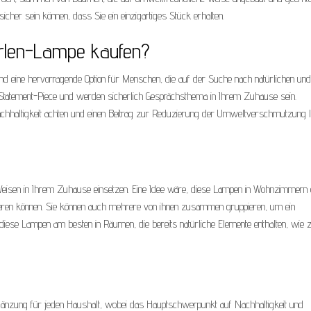
cher sein können, dass Sie ein einzigartiges Stück erhalten.
erlen-Lampe kaufen?
ind eine hervorragende Option für Menschen, die auf der Suche nach natürlichen und
n Statement-Piece und werden sicherlich Gesprächsthema in Ihrem Zuhause sein.
hhaltigkeit achten und einen Beitrag zur Reduzierung der Umweltverschmutzung l
eisen in Ihrem Zuhause einsetzen. Eine Idee wäre, diese Lampen in Wohnzimmern 
ieren können. Sie können auch mehrere von ihnen zusammen gruppieren, um ein
diese Lampen am besten in Räumen, die bereits natürliche Elemente enthalten, wie z
 Ergänzung für jeden Haushalt, wobei das Hauptschwerpunkt auf Nachhaltigkeit und