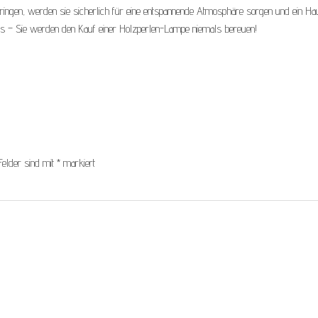
nbringen, werden sie sicherlich für eine entspannende Atmosphäre sorgen und ein H
us – Sie werden den Kauf einer Holzperlen-Lampe niemals bereuen!
Felder sind mit
*
markiert