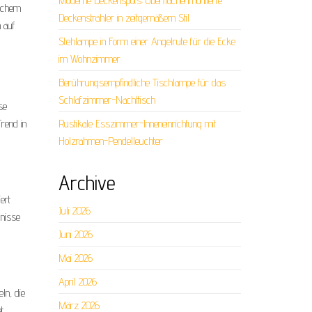
Moderne Deckenspots: Oberflächenmontierte
lichem
Deckenstrahler in zeitgemäßem Stil
n auf
Stehlampe in Form einer Angelrute für die Ecke
im Wohnzimmer
Berührungsempfindliche Tischlampe für das
Schlafzimmer-Nachttisch
se
rend in
Rustikale Esszimmer-Inneneinrichtung mit
Holzrahmen-Pendelleuchter
Archive
ert
Juli 2026
fnisse
Juni 2026
Mai 2026
April 2026
ln, die
März 2026
t