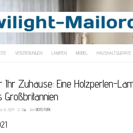
LORDER
ITE
VERZIERUNGEN
LAMPEN
MÖBEL
HAUSHALTSGERÄTE
für Ihr Zuhause: Eine Holzperlen-La
 Großbritannien
ar 8, 2024
0
Von
BOTO FORK
021