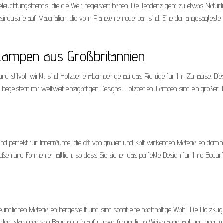
leuchtungstrends, die die Welt begeistert haben. Die Tendenz geht zu etwas Natür
sindustrie auf Materialien, die vom Planeten erneuerbar sind. Eine der angesagteste
-Lampen aus Großbritannien
ch und stilvoll wirkt, sind Holzperlen-Lampen genau das Richtige für Ihr Zuhause. Die
begeistern mit weltweit einzigartigen Designs. Holzperlen-Lampen sind ein großer T
nd perfekt für Innenräume, die oft von grauen und kalt wirkenden Materialien domini
ßen und Formen erhältlich, so dass Sie sicher das perfekte Design für Ihre Bedür
lichen Materialien hergestellt und sind somit eine nachhaltige Wahl. Die Holzkuge
rden, stammen von Bäumen, die auf umweltfreundliche Weise angebaut und geernte