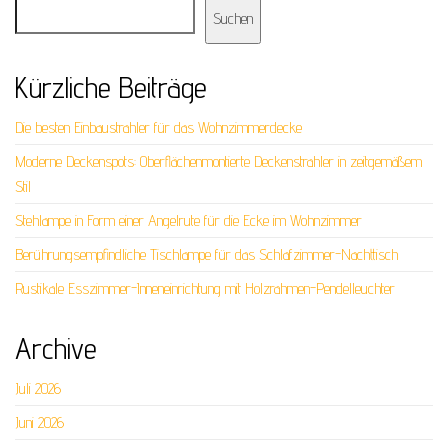
Suchen
Kürzliche Beiträge
Die besten Einbaustrahler für das Wohnzimmerdecke
Moderne Deckenspots: Oberflächenmontierte Deckenstrahler in zeitgemäßem
Stil
Stehlampe in Form einer Angelrute für die Ecke im Wohnzimmer
Berührungsempfindliche Tischlampe für das Schlafzimmer-Nachttisch
Rustikale Esszimmer-Inneneinrichtung mit Holzrahmen-Pendelleuchter
Archive
Juli 2026
Juni 2026