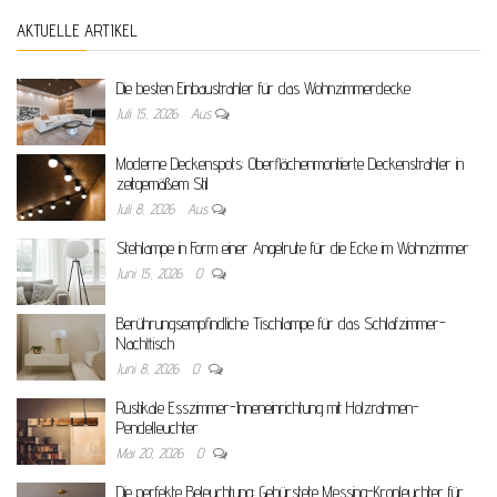
AKTUELLE ARTIKEL
Die besten Einbaustrahler für das Wohnzimmerdecke
Juli 15, 2026
Aus
Moderne Deckenspots: Oberflächenmontierte Deckenstrahler in
zeitgemäßem Stil
Juli 8, 2026
Aus
Stehlampe in Form einer Angelrute für die Ecke im Wohnzimmer
Juni 15, 2026
0
Berührungsempfindliche Tischlampe für das Schlafzimmer-
Nachttisch
Juni 8, 2026
0
Rustikale Esszimmer-Inneneinrichtung mit Holzrahmen-
Pendelleuchter
Mai 20, 2026
0
Die perfekte Beleuchtung: Gebürstete Messing-Kronleuchter für