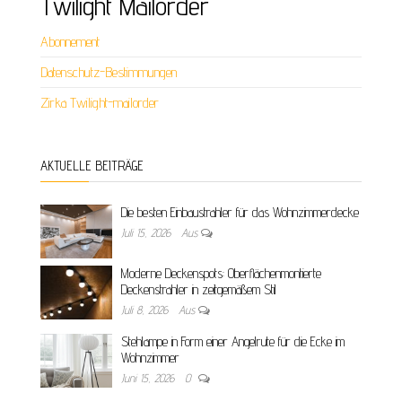
Twilight Mailorder
Abonnement
Datenschutz-Bestimmungen
Zirka Twilight-mailorder
AKTUELLE BEITRÄGE
Die besten Einbaustrahler für das Wohnzimmerdecke
Juli 15, 2026
Aus
Moderne Deckenspots: Oberflächenmontierte
Deckenstrahler in zeitgemäßem Stil
Juli 8, 2026
Aus
Stehlampe in Form einer Angelrute für die Ecke im
Wohnzimmer
Juni 15, 2026
0