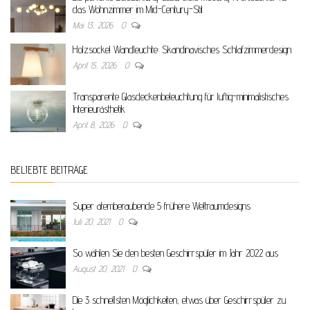
das Wohnzimmer im Mid-Century-Stil
Mai 13, 2026
0
Holzsockel Wandleuchte: Skandinavisches Schlafzimmerdesign
April 15, 2026
0
Transparente Glasdeckenbeleuchtung für luftig-minimalistisches
Interieurästhetik
April 8, 2026
0
BELIEBTE BEITRÄGE
Super atemberaubende 5 frühere Weltraumdesigns
Juli 20, 2021
0
So wählen Sie den besten Geschirrspüler im Jahr 2022 aus
August 20, 2021
0
Die 3 schnellsten Möglichkeiten, etwas über Geschirrspüler zu