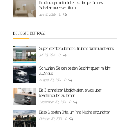
Berührungsempfindliche Tischlampe für das
Schlafzimmer-Nachttisch
Juni 8, 2026
0
BELIEBTE BEITRÄGE
Super atemberaubende 5 frühere Weltraumdesigns
Juli 20, 2021
0
So wählen Sie den besten Geschirrspüler im Jahr
2022 aus
August 20, 2021
0
Die 3 schnellsten Möglichkeiten, etwas über
Geschirrspüler zu lernen
September 20, 2021
0
Diese 6 besten Orte, um Ihre Nische einzurichten
Oktober 20, 2021
0