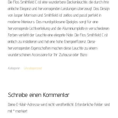
Die Flos Smithfield C ist eine wunderbare Deckenleuchte, die durch ihre
einfache Eleganz und hervorragenden Leistungen überzeugt. Das Design
von Jasper Morrison und Smithfield ist zeitlos und passt perfekt in
moderne Interieurs. Das mundgeblasene Opalglas sorgt für eine
hervorragende Lichtverteilung und die Aluminiumplatte in verschiedenen
Farben verleiht der Leuchte eine elegante Note. Die Flos Smithfield C ist
einfach zu installieren und hat eine hohe Energieeffizienz. Diese
hervorragenden Eigenschaften machen diese Leuchte zu einem
wunderschönen Accessoire für Ihr Zuhause oder Büro.
Kategorie
Uncategorized
Schreibe einen Kommentar
Deine E-Mail-Adresse wird nicht veröffentlicht.
Erforderliche Felder sind
mit
*
markiert