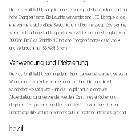
Die Flos Smithfield C sorgt für eine hervorragende Lichtleistung und eine
hohe Energieeffizienz. Die Leuchte verwendet eine LED-Lichtquelle, die
eine warme, gleichmäßige Beleuchtung im Raum erzeugt. Das warme,
weiße Licht hat eine Farbtemperatur von 2700K und eine Helligkeit von
3000lm. Die Flos Smithfield C hat eine Energieeffizienzklasse von A+
und verbraucht nur 36 Watt Strom.
Verwendung und Platzierung
Die Flos Smithfield C kann in jedem Raum verwendet werden, sei es im
Wohnzimmer, im Schlafzimmer oder im Büro. Die Leuchte ist
wunderbar vielseitig und kann als Hauptlichtquelle oder als
Akzentbeleuchtung verwendet werden. Dank ihres einfachen und
eleganten Designs passt die Flos Smithfield C in viele verschiedene
Einrichtungsstile und ist besonders gut für moderne Interieurs geeignet.
Fazit