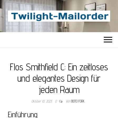
TWILIGHT-
Beste Content-Sharing-Site
MAILORDER
Flos Smithfield C: Ein zeitloses
und elegantes Design für
jeden Raum
Oktober 10, 2023
0
Von
BOTO FORK
Einführung