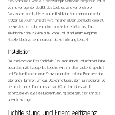
Flos Smithfield C wird aus hochwertigen Materialien hergestellt und ist
von hervorragender Qualität. Das Opalglas wird von erfahrenen
Glasbläsern mundgeblasen und enthält keine Verunreinigungen oder
Kratzer. Die Aluminiumplatte wird mit einer glatten Oberfläche geliefert,
die kratzfest ist und in verschiedenen Farben erhältlich ist. Das
elektrische Kabel hat eine gute Länge und ist mit einem eleganten
Rosettenblech versehen, das die Deckenhalterung bedeckt.
Installation
Die Installation der Flos Smithfield C ist sehr einfach und erfordert keine
besonderen Werkzeuge. Die Leuchte wird mit allem Zubehör geliefert
und Sie benötigen nur einen Schraubendreher und eine Bohrmaschine
oder einen Hammer, um das Deckenmontagesystem zu installieren. Da
die Leuchte einen Durchmesser von 60 cm hat, ist es wichtig,
sicherzustellen, dass die Deckenhalterung stabil genug ist, um das
Gewicht zu tragen.
Lichtleistung und Energieeffizienz