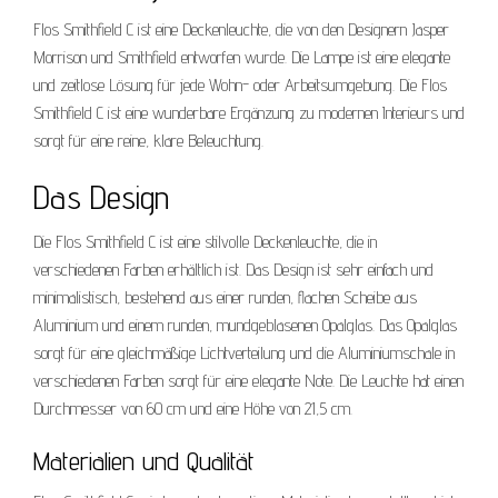
Flos Smithfield C ist eine Deckenleuchte, die von den Designern Jasper
Morrison und Smithfield entworfen wurde. Die Lampe ist eine elegante
und zeitlose Lösung für jede Wohn- oder Arbeitsumgebung. Die Flos
Smithfield C ist eine wunderbare Ergänzung zu modernen Interieurs und
sorgt für eine reine, klare Beleuchtung.
Das Design
Die Flos Smithfield C ist eine stilvolle Deckenleuchte, die in
verschiedenen Farben erhältlich ist. Das Design ist sehr einfach und
minimalistisch, bestehend aus einer runden, flachen Scheibe aus
Aluminium und einem runden, mundgeblasenen Opalglas. Das Opalglas
sorgt für eine gleichmäßige Lichtverteilung und die Aluminiumschale in
verschiedenen Farben sorgt für eine elegante Note. Die Leuchte hat einen
Durchmesser von 60 cm und eine Höhe von 21,5 cm.
Materialien und Qualität