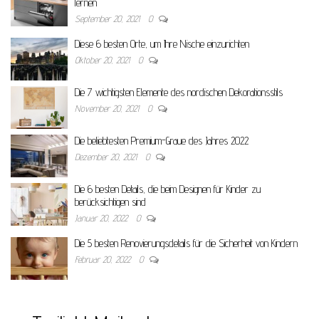
lernen
September 20, 2021
0
Diese 6 besten Orte, um Ihre Nische einzurichten
Oktober 20, 2021
0
Die 7 wichtigsten Elemente des nordischen Dekorationsstils
November 20, 2021
0
Die beliebtesten Premium-Graue des Jahres 2022
Dezember 20, 2021
0
Die 6 besten Details, die beim Designen für Kinder zu
berücksichtigen sind
Januar 20, 2022
0
Die 5 besten Renovierungsdetails für die Sicherheit von Kindern
Februar 20, 2022
0