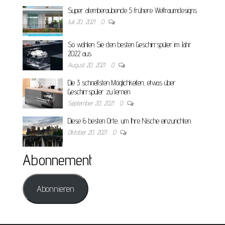
Super atemberaubende 5 frühere Weltraumdesigns
Juli 20, 2021
0
So wählen Sie den besten Geschirrspüler im Jahr
2022 aus
August 20, 2021
0
Die 3 schnellsten Möglichkeiten, etwas über
Geschirrspüler zu lernen
September 20, 2021
0
Diese 6 besten Orte, um Ihre Nische einzurichten
Oktober 20, 2021
0
Abonnement
Abonnieren