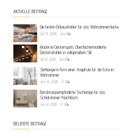
AKTUELLE BEITRÄGE
Die besten Einbaustrahler für das Wohnzimmerdecke
Juli 15, 2026
Aus
Moderne Deckenspots: Oberflächenmontierte
Deckenstrahler in zeitgemäßem Stil
Juli 8, 2026
Aus
Stehlampe in Form einer Angelrute für die Ecke im
Wohnzimmer
Juni 15, 2026
0
Berührungsempfindliche Tischlampe für das
Schlafzimmer-Nachttisch
Juni 8, 2026
0
BELIEBTE BEITRÄGE