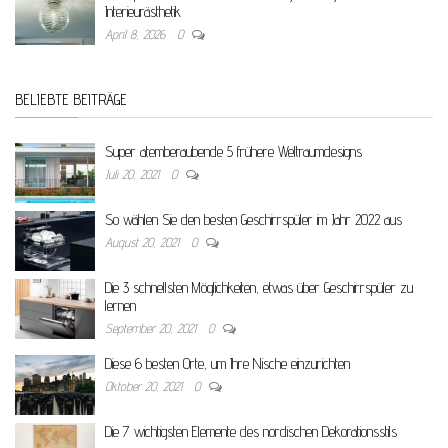
Interieurästhetik
April 8, 2026
0
BELIEBTE BEITRÄGE
Super atemberaubende 5 frühere Weltraumdesigns
Juli 20, 2021
0
So wählen Sie den besten Geschirrspüler im Jahr 2022 aus
August 20, 2021
0
Die 3 schnellsten Möglichkeiten, etwas über Geschirrspüler zu
lernen
September 20, 2021
0
Diese 6 besten Orte, um Ihre Nische einzurichten
Oktober 20, 2021
0
Die 7 wichtigsten Elemente des nordischen Dekorationsstils