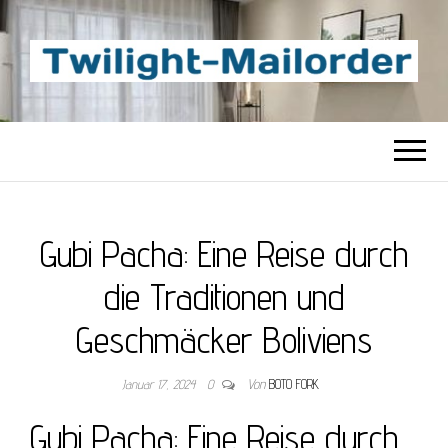
TWILIGHT-
Beste Content-Sharing-Site
MAILORDER
Gubi Pacha: Eine Reise durch
die Traditionen und
Geschmäcker Boliviens
Januar 17, 2024
0
Von
BOTO FORK
Gubi Pacha: Eine Reise durch