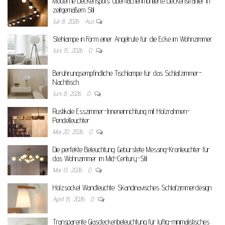
Moderne Deckenspots: Oberflächenmontierte Deckenstrahler in
zeitgemäßem Stil
Juli 8, 2026
Aus
Stehlampe in Form einer Angelrute für die Ecke im Wohnzimmer
Juni 15, 2026
0
Berührungsempfindliche Tischlampe für das Schlafzimmer-
Nachttisch
Juni 8, 2026
0
Rustikale Esszimmer-Inneneinrichtung mit Holzrahmen-
Pendelleuchter
Mai 20, 2026
0
Die perfekte Beleuchtung: Gebürstete Messing-Kronleuchter für
das Wohnzimmer im Mid-Century-Stil
Mai 13, 2026
0
Holzsockel Wandleuchte: Skandinavisches Schlafzimmerdesign
April 15, 2026
0
Transparente Glasdeckenbeleuchtung für luftig-minimalistisches