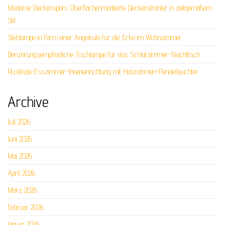
Moderne Deckenspots: Oberflächenmontierte Deckenstrahler in zeitgemäßem
Stil
Stehlampe in Form einer Angelrute für die Ecke im Wohnzimmer
Berührungsempfindliche Tischlampe für das Schlafzimmer-Nachttisch
Rustikale Esszimmer-Inneneinrichtung mit Holzrahmen-Pendelleuchter
Archive
Juli 2026
Juni 2026
Mai 2026
April 2026
März 2026
Februar 2026
Januar 2026