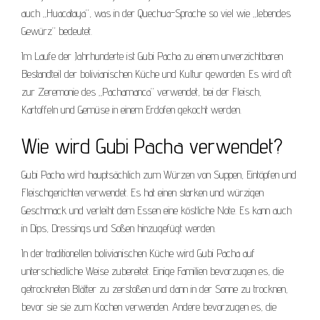
auch „Huacataya“, was in der Quechua-Sprache so viel wie „lebendes
Gewürz“ bedeutet.
Im Laufe der Jahrhunderte ist Gubi Pacha zu einem unverzichtbaren
Bestandteil der bolivianischen Küche und Kultur geworden. Es wird oft
zur Zeremonie des „Pachamanca“ verwendet, bei der Fleisch,
Kartoffeln und Gemüse in einem Erdofen gekocht werden.
Wie wird Gubi Pacha verwendet?
Gubi Pacha wird hauptsächlich zum Würzen von Suppen, Eintöpfen und
Fleischgerichten verwendet. Es hat einen starken und würzigen
Geschmack und verleiht dem Essen eine köstliche Note. Es kann auch
in Dips, Dressings und Soßen hinzugefügt werden.
In der traditionellen bolivianischen Küche wird Gubi Pacha auf
unterschiedliche Weise zubereitet. Einige Familien bevorzugen es, die
getrockneten Blätter zu zerstoßen und dann in der Sonne zu trocknen,
bevor sie sie zum Kochen verwenden. Andere bevorzugen es, die