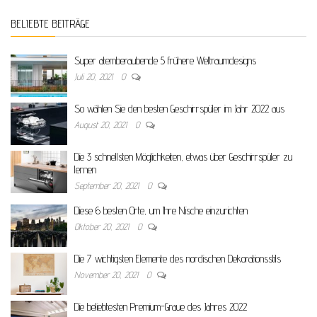
BELIEBTE BEITRÄGE
Super atemberaubende 5 frühere Weltraumdesigns
Juli 20, 2021
0
So wählen Sie den besten Geschirrspüler im Jahr 2022 aus
August 20, 2021
0
Die 3 schnellsten Möglichkeiten, etwas über Geschirrspüler zu
lernen
September 20, 2021
0
Diese 6 besten Orte, um Ihre Nische einzurichten
Oktober 20, 2021
0
Die 7 wichtigsten Elemente des nordischen Dekorationsstils
November 20, 2021
0
Die beliebtesten Premium-Graue des Jahres 2022