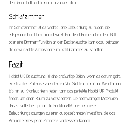
den Raum hell und freundlich zu gestalten.
Schlafzimmer
Im Schlafzimmer ist es wichtig, eine Beleuchtung zu haben, die
entspannend und beruhigend wirkt. Eine Tischlampe neben dem Bett
oder eine Dimmer-Funktion an der Deckenleuchte kann dazu beitragen,
die gewünschte Atmosphäre im Schlafzimmer zu schaffen.
Fazit
Habitat UK Beleuchtung ist eine großartige Option, wenn es darum geht,
ein stilvolles Zuhause zu schaffen. Von Stehleuchten über Wandlampen
bis hin zu Kronleuchtern, jeder kann das perfekte Habitat UK Produkt
finden, um einen Raum zu verschönern. Die hochwertigen Materialien,
das stilvolle Design und die Funktionalität machen diese
Beleuchtungslösungen zu einer ausgezeichneten Investition, die das
Ambiente eines jeden Zimmers verbessern können.