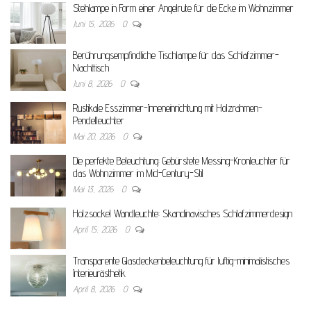
Stehlampe in Form einer Angelrute für die Ecke im Wohnzimmer
Juni 15, 2026
0
Berührungsempfindliche Tischlampe für das Schlafzimmer-
Nachttisch
Juni 8, 2026
0
Rustikale Esszimmer-Inneneinrichtung mit Holzrahmen-
Pendelleuchter
Mai 20, 2026
0
Die perfekte Beleuchtung: Gebürstete Messing-Kronleuchter für
das Wohnzimmer im Mid-Century-Stil
Mai 13, 2026
0
Holzsockel Wandleuchte: Skandinavisches Schlafzimmerdesign
April 15, 2026
0
Transparente Glasdeckenbeleuchtung für luftig-minimalistisches
Interieurästhetik
April 8, 2026
0