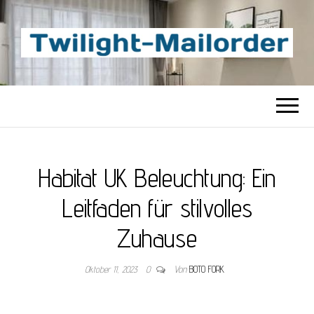
TWILIGHT-
Beste Content-Sharing-Site
MAILORDER
Habitat UK Beleuchtung: Ein
Leitfaden für stilvolles
Zuhause
Oktober 11, 2023
0
Von
BOTO FORK