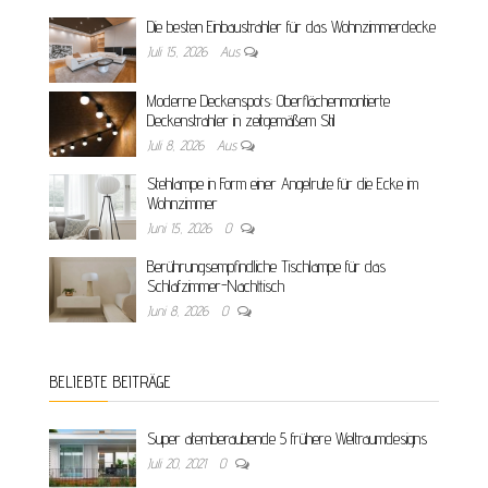
Die besten Einbaustrahler für das Wohnzimmerdecke
Juli 15, 2026
Aus
Moderne Deckenspots: Oberflächenmontierte
Deckenstrahler in zeitgemäßem Stil
Juli 8, 2026
Aus
Stehlampe in Form einer Angelrute für die Ecke im
Wohnzimmer
Juni 15, 2026
0
Berührungsempfindliche Tischlampe für das
Schlafzimmer-Nachttisch
Juni 8, 2026
0
BELIEBTE BEITRÄGE
Super atemberaubende 5 frühere Weltraumdesigns
Juli 20, 2021
0