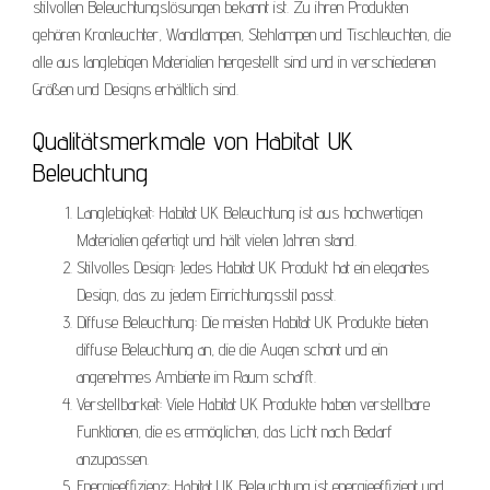
stilvollen Beleuchtungslösungen bekannt ist. Zu ihren Produkten
gehören Kronleuchter, Wandlampen, Stehlampen und Tischleuchten, die
alle aus langlebigen Materialien hergestellt sind und in verschiedenen
Größen und Designs erhältlich sind.
Qualitätsmerkmale von Habitat UK
Beleuchtung
Langlebigkeit: Habitat UK Beleuchtung ist aus hochwertigen
Materialien gefertigt und hält vielen Jahren stand.
Stilvolles Design: Jedes Habitat UK Produkt hat ein elegantes
Design, das zu jedem Einrichtungsstil passt.
Diffuse Beleuchtung: Die meisten Habitat UK Produkte bieten
diffuse Beleuchtung an, die die Augen schont und ein
angenehmes Ambiente im Raum schafft.
Verstellbarkeit: Viele Habitat UK Produkte haben verstellbare
Funktionen, die es ermöglichen, das Licht nach Bedarf
anzupassen.
Energieeffizienz: Habitat UK Beleuchtung ist energieeffizient und