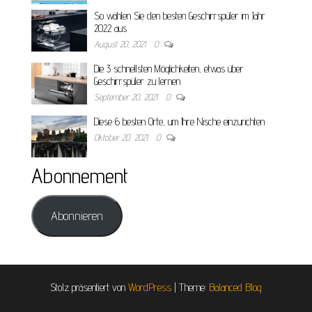
So wählen Sie den besten Geschirrspüler im Jahr
2022 aus
August 20, 2021
0
Die 3 schnellsten Möglichkeiten, etwas über
Geschirrspüler zu lernen
September 20, 2021
0
Diese 6 besten Orte, um Ihre Nische einzurichten
Oktober 20, 2021
0
Abonnement
Abonnieren
Stolz präsentiert von
WordPress
|
Theme:
Balanced Blog