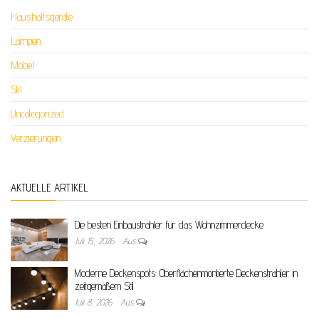
Haushaltsgeräte
Lampen
Möbel
Stil
Uncategorized
Verzierungen
AKTUELLE ARTIKEL
Die besten Einbaustrahler für das Wohnzimmerdecke
Juli 15, 2026
Aus
Moderne Deckenspots: Oberflächenmontierte Deckenstrahler in
zeitgemäßem Stil
Juli 8, 2026
Aus