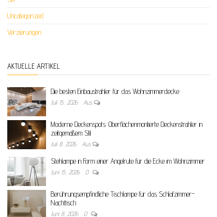
Uncategorized
Verzierungen
AKTUELLE ARTIKEL
Die besten Einbaustrahler für das Wohnzimmerdecke
Juli 15, 2026
Aus
Moderne Deckenspots: Oberflächenmontierte Deckenstrahler in
zeitgemäßem Stil
Juli 8, 2026
Aus
Stehlampe in Form einer Angelrute für die Ecke im Wohnzimmer
Juni 15, 2026
0
Berührungsempfindliche Tischlampe für das Schlafzimmer-
Nachttisch
Juni 8, 2026
0