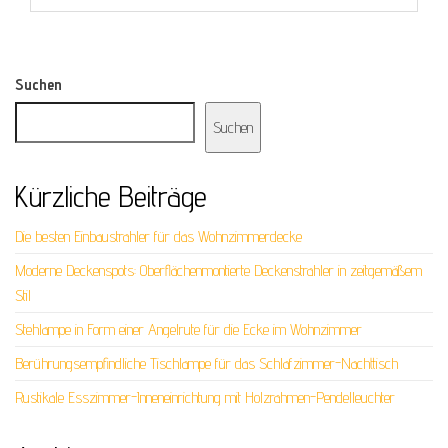
Suchen
Suchen
Kürzliche Beiträge
Die besten Einbaustrahler für das Wohnzimmerdecke
Moderne Deckenspots: Oberflächenmontierte Deckenstrahler in zeitgemäßem
Stil
Stehlampe in Form einer Angelrute für die Ecke im Wohnzimmer
Berührungsempfindliche Tischlampe für das Schlafzimmer-Nachttisch
Rustikale Esszimmer-Inneneinrichtung mit Holzrahmen-Pendelleuchter