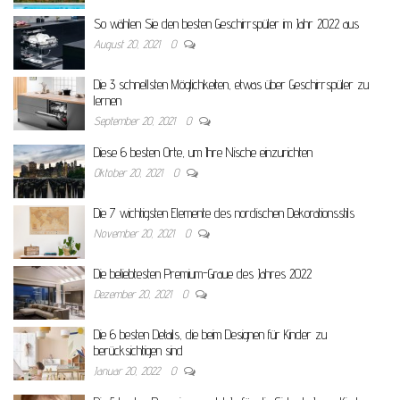
So wählen Sie den besten Geschirrspüler im Jahr 2022 aus
August 20, 2021
0
Die 3 schnellsten Möglichkeiten, etwas über Geschirrspüler zu
lernen
September 20, 2021
0
Diese 6 besten Orte, um Ihre Nische einzurichten
Oktober 20, 2021
0
Die 7 wichtigsten Elemente des nordischen Dekorationsstils
November 20, 2021
0
Die beliebtesten Premium-Graue des Jahres 2022
Dezember 20, 2021
0
Die 6 besten Details, die beim Designen für Kinder zu
berücksichtigen sind
Januar 20, 2022
0