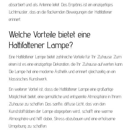
absorbiert und als Antenne leitet. Das Ergebnis ist ein einzigartiges
Lichtmuster, das an die flackernden Bewegungen der Hattifattener
erinnert.
Welche Vorteile bietet eine
Hattifattener Lampe?
Eine Hattifattener Lampe bietet zahlreiche Vorteile für Ihr Zuhause. Zum
einen ist es eine einzigartige Dekoration, die Ihr Zuhause aufwerten kann.
Die Lampe hat eine moderne Ästhetik und erinnert gleichzeitig an ein
klassisches Kunstwerk.
Ein weiterer Vorteil ist, dass die Hattifattener Lampe eine großartige
Möglichkeit bietet, eine gemütliche und entspannte Atmosphäre in Ihrem
Zuhause zu schaffen. Das sanfte, diffuse Licht, das von den
Kunststoffstäben der Lampe abgegeben wird, schafft eine warme
Atmosphäre und hilft dabei, Stress abzubauen und eine erholsame
Umgebung zu schaffen.