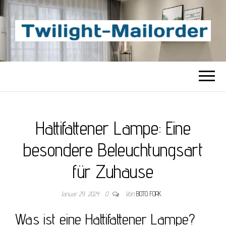
TWILIGHT-
Beste Content-Sharing-Site
MAILORDER
Hattifattener Lampe: Eine
besondere Beleuchtungsart
für Zuhause
Januar 29, 2024
0
Von
BOTO FORK
Was ist eine Hattifattener Lampe?