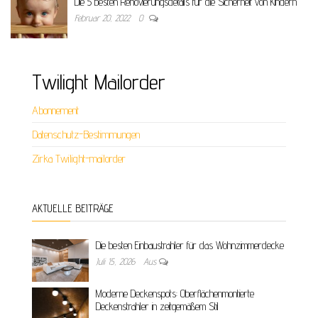
Die 5 besten Renovierungsdetails für die Sicherheit von Kindern
Februar 20, 2022
0
Twilight Mailorder
Abonnement
Datenschutz-Bestimmungen
Zirka Twilight-mailorder
AKTUELLE BEITRÄGE
Die besten Einbaustrahler für das Wohnzimmerdecke
Juli 15, 2026
Aus
Moderne Deckenspots: Oberflächenmontierte
Deckenstrahler in zeitgemäßem Stil