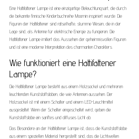
Eine Hattifattener Lampe ist eine einzigartige Beleuchtungsart, die durch
die bekannte finnische Kinderbuchreihe Moomin inspiriert wurde. Die
Figuren der Hattifattener sind rätselhafte, stumme Wesen, die in der
Lage sind, als Antenne für elektrische Energie zu fungieren. Die
Hattifattener Lampe imitiert das Aussehen der geheimnisvollen Figuren
und ist eine moderne Interpretation des charmanten Charakters.
Wie funktioniert eine Hattifattener
Lampe?
Die Hattifattener Lampe besteht aus einem Holzsockel und mehreren
leuchtenden Kunststoffstäben, die wie Antennen aussehen. Der
Holzsockel ist mit einem Schalter und einem LED-Leuchtmittel
ausgestattet. Wenn der Schalter eingeschaltet wird, geben die
Kunststoffstäbe ein sanftes und diffuses Licht ab.
Das Besondere an der Hattifattener Lampe ist, dass die Kunststoffstäbe
aus einem speziellen Material hergestellt sind, das die Lichtwellen