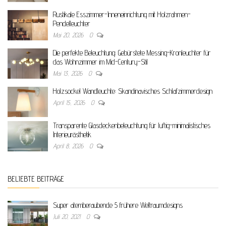
Rustikale Esszimmer-Inneneinrichtung mit Holzrahmen-
Pendelleuchter
Mai 20, 2026
0
Die perfekte Beleuchtung: Gebürstete Messing-Kronleuchter für
das Wohnzimmer im Mid-Century-Stil
Mai 13, 2026
0
Holzsockel Wandleuchte: Skandinavisches Schlafzimmerdesign
April 15, 2026
0
Transparente Glasdeckenbeleuchtung für luftig-minimalistisches
Interieurästhetik
April 8, 2026
0
BELIEBTE BEITRÄGE
Super atemberaubende 5 frühere Weltraumdesigns
Juli 20, 2021
0