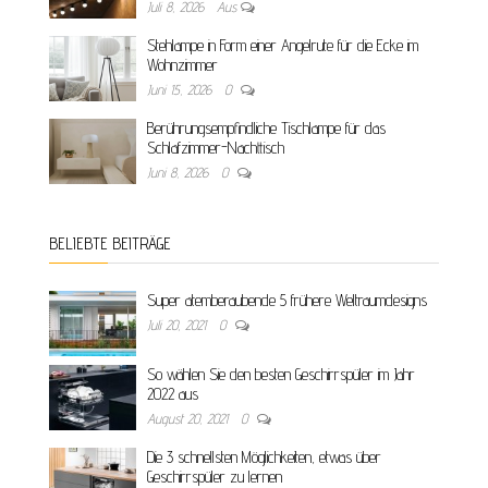
Juli 8, 2026
Aus
Stehlampe in Form einer Angelrute für die Ecke im
Wohnzimmer
Juni 15, 2026
0
Berührungsempfindliche Tischlampe für das
Schlafzimmer-Nachttisch
Juni 8, 2026
0
BELIEBTE BEITRÄGE
Super atemberaubende 5 frühere Weltraumdesigns
Juli 20, 2021
0
So wählen Sie den besten Geschirrspüler im Jahr
2022 aus
August 20, 2021
0
Die 3 schnellsten Möglichkeiten, etwas über
Geschirrspüler zu lernen