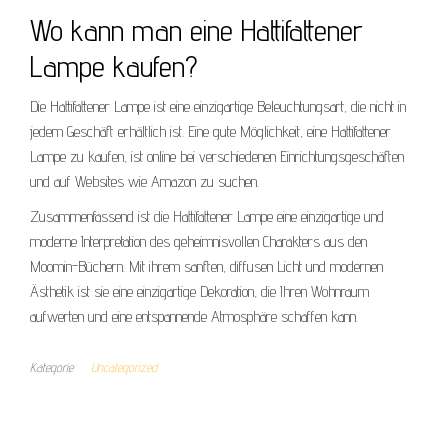
Wo kann man eine Hattifattener
Lampe kaufen?
Die Hattifattener Lampe ist eine einzigartige Beleuchtungsart, die nicht in
jedem Geschäft erhältlich ist. Eine gute Möglichkeit, eine Hattifattener
Lampe zu kaufen, ist online bei verschiedenen Einrichtungsgeschäften
und auf Websites wie Amazon zu suchen.
Zusammenfassend ist die Hattifattener Lampe eine einzigartige und
moderne Interpretation des geheimnisvollen Charakters aus den
Moomin-Büchern. Mit ihrem sanften, diffusen Licht und modernen
Ästhetik ist sie eine einzigartige Dekoration, die Ihren Wohnraum
aufwerten und eine entspannende Atmosphäre schaffen kann.
Kategorie
Uncategorized