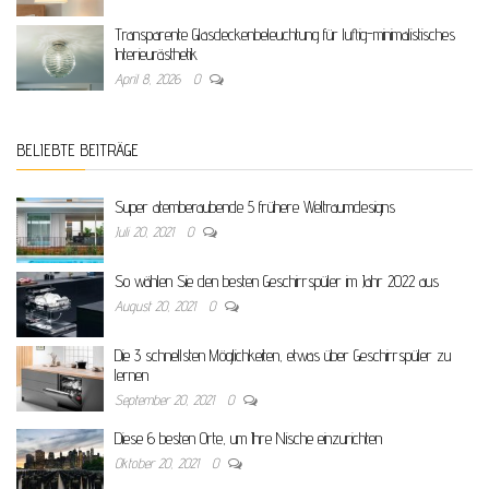
Transparente Glasdeckenbeleuchtung für luftig-minimalistisches
Interieurästhetik
April 8, 2026
0
BELIEBTE BEITRÄGE
Super atemberaubende 5 frühere Weltraumdesigns
Juli 20, 2021
0
So wählen Sie den besten Geschirrspüler im Jahr 2022 aus
August 20, 2021
0
Die 3 schnellsten Möglichkeiten, etwas über Geschirrspüler zu
lernen
September 20, 2021
0
Diese 6 besten Orte, um Ihre Nische einzurichten
Oktober 20, 2021
0