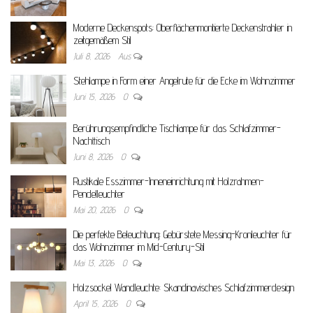
Moderne Deckenspots: Oberflächenmontierte Deckenstrahler in
zeitgemäßem Stil
Juli 8, 2026
Aus
Stehlampe in Form einer Angelrute für die Ecke im Wohnzimmer
Juni 15, 2026
0
Berührungsempfindliche Tischlampe für das Schlafzimmer-
Nachttisch
Juni 8, 2026
0
Rustikale Esszimmer-Inneneinrichtung mit Holzrahmen-
Pendelleuchter
Mai 20, 2026
0
Die perfekte Beleuchtung: Gebürstete Messing-Kronleuchter für
das Wohnzimmer im Mid-Century-Stil
Mai 13, 2026
0
Holzsockel Wandleuchte: Skandinavisches Schlafzimmerdesign
April 15, 2026
0