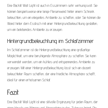
Eine Backlit Wall Light ist auch in Esszimmern sehr wirkungsvoll. Sie
können beispielsweise eine lange Fliesenwand hinter einem Schrank
beleuchten, um ein elegantes Ambiente zu schaffen, oder Sie können die
Wand hinter dem Esstisch mit einer Hintergrundbeleuchtung gestalten,
um ein belebendes Ambiente zu erzeugen.
Hintergrundbeleuchtung im Schlafzimmer
Im Schlafzimmer ist die Hintergrundbeleuchtung eine großartige
Möglichkeit, um eine beruhigende Atmosphäre zu schaffen. Sie kann
verwendet werden, um ein kühles und entspannendes Ambiente zu
erzeugen. Mit einer Hintergrundbeleuchtung lässt sich ein dezent
beleuchteter Raum schaffen, der eine friedliche Atmosphäre schafft,
ideal für einen erholsamen Schlaf.
Fazit
Eine Backlit Wall Light ist eine stilvolle Ergänzung für jeden Raum, der
einen Hauch von Wärme und Atmosphäre in das Zuhause bringt. Die