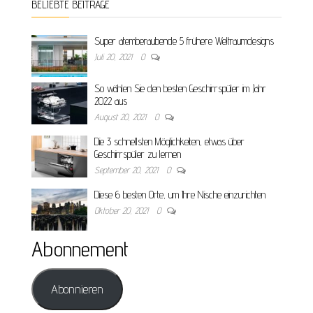
BELIEBTE BEITRÄGE
Super atemberaubende 5 frühere Weltraumdesigns
Juli 20, 2021
0
So wählen Sie den besten Geschirrspüler im Jahr
2022 aus
August 20, 2021
0
Die 3 schnellsten Möglichkeiten, etwas über
Geschirrspüler zu lernen
September 20, 2021
0
Diese 6 besten Orte, um Ihre Nische einzurichten
Oktober 20, 2021
0
Abonnement
Abonnieren