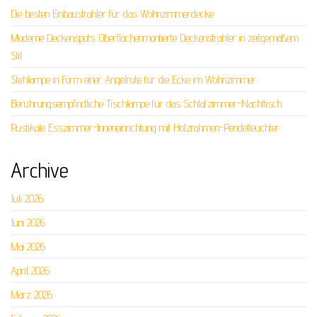
Die besten Einbaustrahler für das Wohnzimmerdecke
Moderne Deckenspots: Oberflächenmontierte Deckenstrahler in zeitgemäßem
Stil
Stehlampe in Form einer Angelrute für die Ecke im Wohnzimmer
Berührungsempfindliche Tischlampe für das Schlafzimmer-Nachttisch
Rustikale Esszimmer-Inneneinrichtung mit Holzrahmen-Pendelleuchter
Archive
Juli 2026
Juni 2026
Mai 2026
April 2026
März 2026