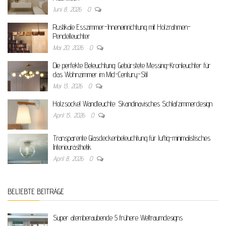
Juni 8, 2026
0
Rustikale Esszimmer-Inneneinrichtung mit Holzrahmen-
Pendelleuchter
Mai 20, 2026
0
Die perfekte Beleuchtung: Gebürstete Messing-Kronleuchter für
das Wohnzimmer im Mid-Century-Stil
Mai 13, 2026
0
Holzsockel Wandleuchte: Skandinavisches Schlafzimmerdesign
April 15, 2026
0
Transparente Glasdeckenbeleuchtung für luftig-minimalistisches
Interieurästhetik
April 8, 2026
0
BELIEBTE BEITRÄGE
Super atemberaubende 5 frühere Weltraumdesigns