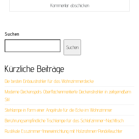
Suchen
Suchen
Kürzliche Beiträge
Die besten Einbaustrahler für das Wohnzimmerdecke
Moderne Deckenspots: Oberflächenmontierte Deckenstrahler in zeitgemäßem
Stil
Stehlampe in Form einer Angelrute für die Ecke im Wohnzimmer
Berührungsempfindliche Tischlampe für das Schlafzimmer-Nachttisch
Rustikale Esszimmer-Inneneinrichtung mit Holzrahmen-Pendelleuchter