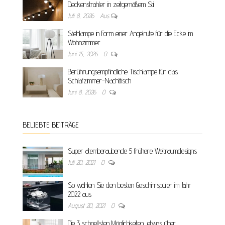
Deckenstrahler in zeitgemäßem Stil
Juli 8, 2026
Aus
Stehlampe in Form einer Angelrute für die Ecke im
Wohnzimmer
Juni 15, 2026
0
Berührungsempfindliche Tischlampe für das
Schlafzimmer-Nachttisch
Juni 8, 2026
0
BELIEBTE BEITRÄGE
Super atemberaubende 5 frühere Weltraumdesigns
Juli 20, 2021
0
So wählen Sie den besten Geschirrspüler im Jahr
2022 aus
August 20, 2021
0
Die 3 schnellsten Möglichkeiten, etwas über