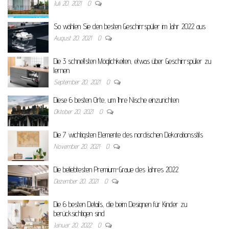
Juli 20, 2021
0
So wählen Sie den besten Geschirrspüler im Jahr 2022 aus
August 20, 2021
0
Die 3 schnellsten Möglichkeiten, etwas über Geschirrspüler zu
lernen
September 20, 2021
0
Diese 6 besten Orte, um Ihre Nische einzurichten
Oktober 20, 2021
0
Die 7 wichtigsten Elemente des nordischen Dekorationsstils
November 20, 2021
0
Die beliebtesten Premium-Graue des Jahres 2022
Dezember 20, 2021
0
Die 6 besten Details, die beim Designen für Kinder zu
berücksichtigen sind
Januar 20, 2022
0