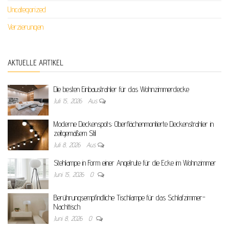
Uncategorized
Verzierungen
AKTUELLE ARTIKEL
Die besten Einbaustrahler für das Wohnzimmerdecke
Juli 15, 2026
Aus
Moderne Deckenspots: Oberflächenmontierte Deckenstrahler in
zeitgemäßem Stil
Juli 8, 2026
Aus
Stehlampe in Form einer Angelrute für die Ecke im Wohnzimmer
Juni 15, 2026
0
Berührungsempfindliche Tischlampe für das Schlafzimmer-
Nachttisch
Juni 8, 2026
0