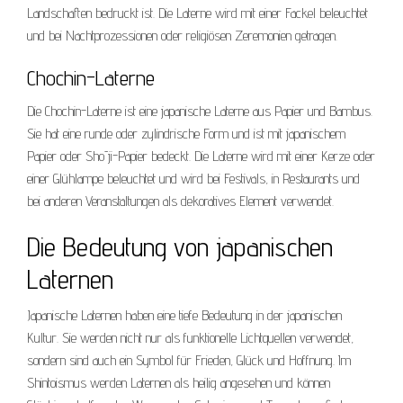
Landschaften bedruckt ist. Die Laterne wird mit einer Fackel beleuchtet
und bei Nachtprozessionen oder religiösen Zeremonien getragen.
Chochin-Laterne
Die Chochin-Laterne ist eine japanische Laterne aus Papier und Bambus.
Sie hat eine runde oder zylindrische Form und ist mit japanischem
Papier oder Shōji-Papier bedeckt. Die Laterne wird mit einer Kerze oder
einer Glühlampe beleuchtet und wird bei Festivals, in Restaurants und
bei anderen Veranstaltungen als dekoratives Element verwendet.
Die Bedeutung von japanischen
Laternen
Japanische Laternen haben eine tiefe Bedeutung in der japanischen
Kultur. Sie werden nicht nur als funktionelle Lichtquellen verwendet,
sondern sind auch ein Symbol für Frieden, Glück und Hoffnung. Im
Shintoismus werden Laternen als heilig angesehen und können