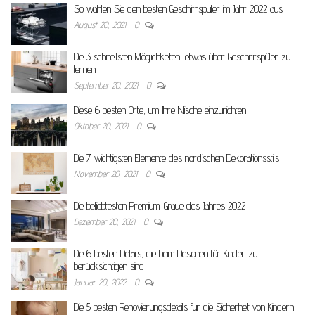
So wählen Sie den besten Geschirrspüler im Jahr 2022 aus
August 20, 2021
0
Die 3 schnellsten Möglichkeiten, etwas über Geschirrspüler zu
lernen
September 20, 2021
0
Diese 6 besten Orte, um Ihre Nische einzurichten
Oktober 20, 2021
0
Die 7 wichtigsten Elemente des nordischen Dekorationsstils
November 20, 2021
0
Die beliebtesten Premium-Graue des Jahres 2022
Dezember 20, 2021
0
Die 6 besten Details, die beim Designen für Kinder zu
berücksichtigen sind
Januar 20, 2022
0
Die 5 besten Renovierungsdetails für die Sicherheit von Kindern