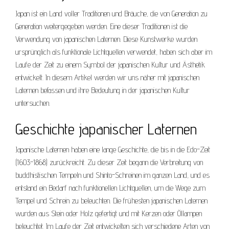
Japan ist ein Land voller Traditionen und Bräuche, die von Generation zu
Generation weitergegeben werden. Eine dieser Traditionen ist die
Verwendung von japanischen Laternen. Diese Kunstwerke wurden
ursprünglich als funktionale Lichtquellen verwendet, haben sich aber im
Laufe der Zeit zu einem Symbol der japanischen Kultur und Ästhetik
entwickelt. In diesem Artikel werden wir uns näher mit japanischen
Laternen befassen und ihre Bedeutung in der japanischen Kultur
untersuchen.
Geschichte japanischer Laternen
Japanische Laternen haben eine lange Geschichte, die bis in die Edo-Zeit
(1603-1868) zurückreicht. Zu dieser Zeit begann die Verbreitung von
buddhistischen Tempeln und Shinto-Schreinen im ganzen Land, und es
entstand ein Bedarf nach funktionellen Lichtquellen, um die Wege zum
Tempel und Schrein zu beleuchten. Die frühesten japanischen Laternen
wurden aus Stein oder Holz gefertigt und mit Kerzen oder Öllampen
beleuchtet. Im Laufe der Zeit entwickelten sich verschiedene Arten von