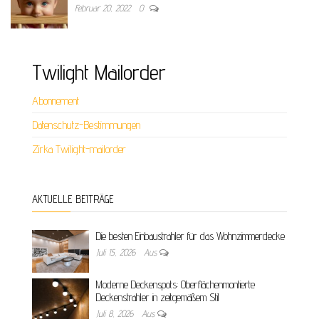
Februar 20, 2022
0
Twilight Mailorder
Abonnement
Datenschutz-Bestimmungen
Zirka Twilight-mailorder
AKTUELLE BEITRÄGE
Die besten Einbaustrahler für das Wohnzimmerdecke
Juli 15, 2026
Aus
Moderne Deckenspots: Oberflächenmontierte
Deckenstrahler in zeitgemäßem Stil
Juli 8, 2026
Aus