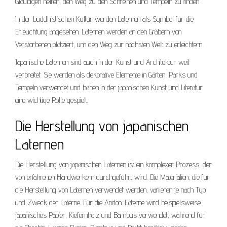
Gläubigen helfen, den Weg zu den Schreinen und Tempeln zu finden.
In der buddhistischen Kultur werden Laternen als Symbol für die
Erleuchtung angesehen. Laternen werden an den Gräbern von
Verstorbenen platziert, um den Weg zur nächsten Welt zu erleichtern.
Japanische Laternen sind auch in der Kunst und Architektur weit
verbreitet. Sie werden als dekorative Elemente in Gärten, Parks und
Tempeln verwendet und haben in der japanischen Kunst und Literatur
eine wichtige Rolle gespielt.
Die Herstellung von japanischen
Laternen
Die Herstellung von japanischen Laternen ist ein komplexer Prozess, der
von erfahrenen Handwerkern durchgeführt wird. Die Materialien, die für
die Herstellung von Laternen verwendet werden, variieren je nach Typ
und Zweck der Laterne. Für die Andon-Laterne wird beispielsweise
japanisches Papier, Kiefernholz und Bambus verwendet, während für