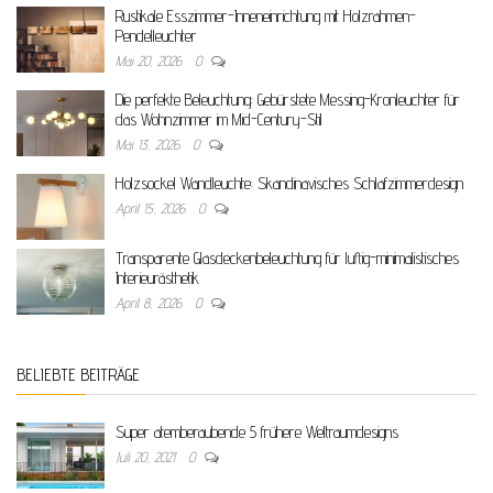
Rustikale Esszimmer-Inneneinrichtung mit Holzrahmen-
Pendelleuchter
Mai 20, 2026
0
Die perfekte Beleuchtung: Gebürstete Messing-Kronleuchter für
das Wohnzimmer im Mid-Century-Stil
Mai 13, 2026
0
Holzsockel Wandleuchte: Skandinavisches Schlafzimmerdesign
April 15, 2026
0
Transparente Glasdeckenbeleuchtung für luftig-minimalistisches
Interieurästhetik
April 8, 2026
0
BELIEBTE BEITRÄGE
Super atemberaubende 5 frühere Weltraumdesigns
Juli 20, 2021
0