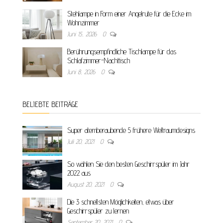
Stehlampe in Form einer Angelrute für die Ecke im
Wohnzimmer
Juni 15, 2026
0
Berührungsempfindliche Tischlampe für das
Schlafzimmer-Nachttisch
Juni 8, 2026
0
BELIEBTE BEITRÄGE
Super atemberaubende 5 frühere Weltraumdesigns
Juli 20, 2021
0
So wählen Sie den besten Geschirrspüler im Jahr
2022 aus
August 20, 2021
0
Die 3 schnellsten Möglichkeiten, etwas über
Geschirrspüler zu lernen
September 20, 2021
0