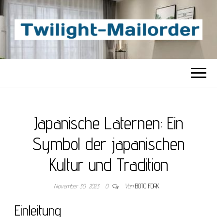
TWILIGHT-
Beste Content-Sharing-Site
MAILORDER
Japanische Laternen: Ein
Symbol der japanischen
Kultur und Tradition
November 30, 2023
0
Von
BOTO FORK
Einleitung