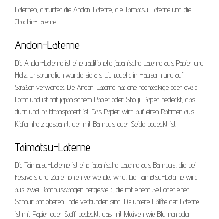
Laternen, darunter die Andon-Laterne, die Taimatsu-Laterne und die
Chochin-Laterne.
Andon-Laterne
Die Andon-Laterne ist eine traditionelle japanische Laterne aus Papier und
Holz. Ursprünglich wurde sie als Lichtquelle in Häusern und auf
Straßen verwendet. Die Andon-Laterne hat eine rechteckige oder ovale
Form und ist mit japanischem Papier oder Shōji-Papier bedeckt, das
dünn und halbtransparent ist. Das Papier wird auf einen Rahmen aus
Kiefernholz gespannt, der mit Bambus oder Seide bedeckt ist.
Taimatsu-Laterne
Die Taimatsu-Laterne ist eine japanische Laterne aus Bambus, die bei
Festivals und Zeremonien verwendet wird. Die Taimatsu-Laterne wird
aus zwei Bambusstangen hergestellt, die mit einem Seil oder einer
Schnur am oberen Ende verbunden sind. Die untere Hälfte der Laterne
ist mit Papier oder Stoff bedeckt, das mit Motiven wie Blumen oder