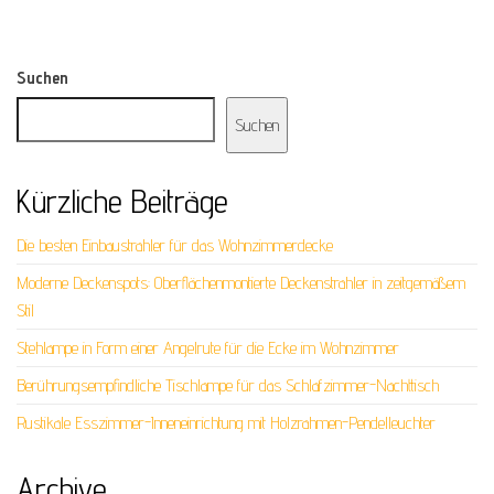
Suchen
Suchen
Kürzliche Beiträge
Die besten Einbaustrahler für das Wohnzimmerdecke
Moderne Deckenspots: Oberflächenmontierte Deckenstrahler in zeitgemäßem
Stil
Stehlampe in Form einer Angelrute für die Ecke im Wohnzimmer
Berührungsempfindliche Tischlampe für das Schlafzimmer-Nachttisch
Rustikale Esszimmer-Inneneinrichtung mit Holzrahmen-Pendelleuchter
Archive