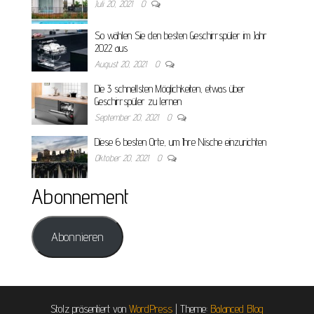
Juli 20, 2021
0
So wählen Sie den besten Geschirrspüler im Jahr
2022 aus
August 20, 2021
0
Die 3 schnellsten Möglichkeiten, etwas über
Geschirrspüler zu lernen
September 20, 2021
0
Diese 6 besten Orte, um Ihre Nische einzurichten
Oktober 20, 2021
0
Abonnement
Abonnieren
Stolz präsentiert von
WordPress
|
Theme:
Balanced Blog