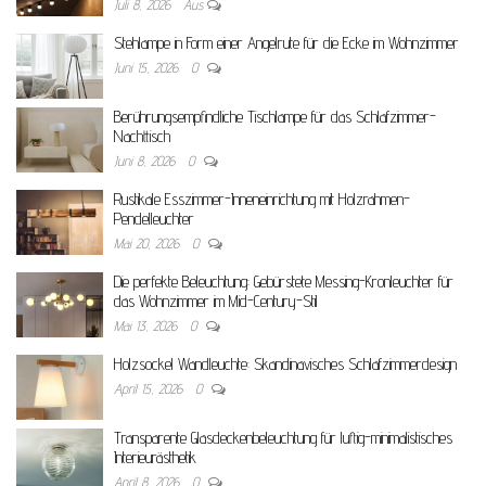
Juli 8, 2026
Aus
Stehlampe in Form einer Angelrute für die Ecke im Wohnzimmer
Juni 15, 2026
0
Berührungsempfindliche Tischlampe für das Schlafzimmer-
Nachttisch
Juni 8, 2026
0
Rustikale Esszimmer-Inneneinrichtung mit Holzrahmen-
Pendelleuchter
Mai 20, 2026
0
Die perfekte Beleuchtung: Gebürstete Messing-Kronleuchter für
das Wohnzimmer im Mid-Century-Stil
Mai 13, 2026
0
Holzsockel Wandleuchte: Skandinavisches Schlafzimmerdesign
April 15, 2026
0
Transparente Glasdeckenbeleuchtung für luftig-minimalistisches
Interieurästhetik
April 8, 2026
0