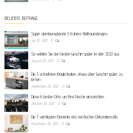
BELIEBTE BEITRÄGE
Super atemberaubende 5 frühere Weltraumdesigns
Juli 20, 2021
0
So wählen Sie den besten Geschirrspüler im Jahr 2022 aus
August 20, 2021
0
Die 3 schnellsten Möglichkeiten, etwas über Geschirrspüler zu
lernen
September 20, 2021
0
Diese 6 besten Orte, um Ihre Nische einzurichten
Oktober 20, 2021
0
Die 7 wichtigsten Elemente des nordischen Dekorationsstils
November 20, 2021
0