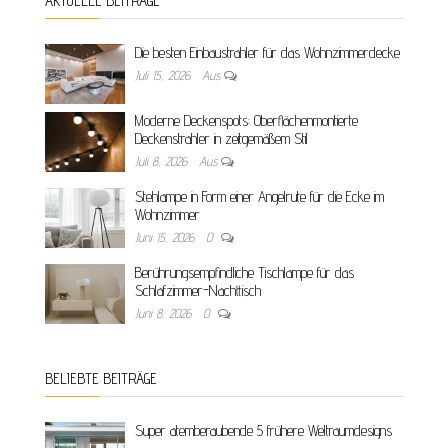
AKTUELLE BEITRÄGE
Die besten Einbaustrahler für das Wohnzimmerdecke
Juli 15, 2026
Aus
Moderne Deckenspots: Oberflächenmontierte
Deckenstrahler in zeitgemäßem Stil
Juli 8, 2026
Aus
Stehlampe in Form einer Angelrute für die Ecke im
Wohnzimmer
Juni 15, 2026
0
Berührungsempfindliche Tischlampe für das
Schlafzimmer-Nachttisch
Juni 8, 2026
0
BELIEBTE BEITRÄGE
Super atemberaubende 5 frühere Weltraumdesigns