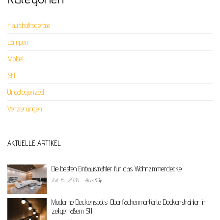
Haushaltsgeräte
Lampen
Möbel
Stil
Uncategorized
Verzierungen
AKTUELLE ARTIKEL
Die besten Einbaustrahler für das Wohnzimmerdecke
Juli 15, 2026
Aus
Moderne Deckenspots: Oberflächenmontierte Deckenstrahler in
zeitgemäßem Stil