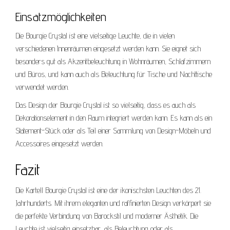
Einsatzmöglichkeiten
Die Bourgie Crystal ist eine vielseitige Leuchte, die in vielen
verschiedenen Innenräumen eingesetzt werden kann. Sie eignet sich
besonders gut als Akzentbeleuchtung in Wohnräumen, Schlafzimmern
und Büros, und kann auch als Beleuchtung für Tische und Nachttische
verwendet werden.
Das Design der Bourgie Crystal ist so vielseitig, dass es auch als
Dekorationselement in den Raum integriert werden kann. Es kann als ein
Statement-Stück oder als Teil einer Sammlung von Design-Möbeln und
Accessoires eingesetzt werden.
Fazit
Die Kartell Bourgie Crystal ist eine der ikonischsten Leuchten des 21.
Jahrhunderts. Mit ihrem eleganten und raffinierten Design verkörpert sie
die perfekte Verbindung von Barockstil und moderner Ästhetik. Die
Leuchte ist vielseitig einsetzbar, als Beleuchtung oder als