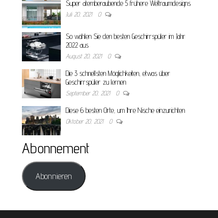
Super atemberaubende 5 frühere Weltraumdesigns
Juli 20, 2021
0
So wählen Sie den besten Geschirrspüler im Jahr
2022 aus
August 20, 2021
0
Die 3 schnellsten Möglichkeiten, etwas über
Geschirrspüler zu lernen
September 20, 2021
0
Diese 6 besten Orte, um Ihre Nische einzurichten
Oktober 20, 2021
0
Abonnement
Abonnieren