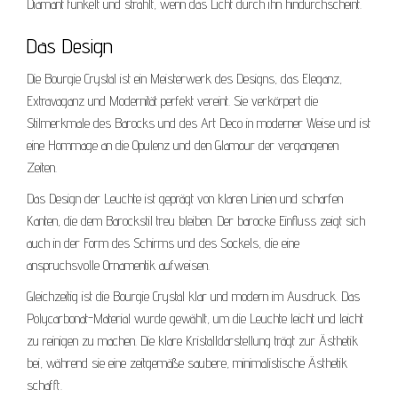
Diamant funkelt und strahlt, wenn das Licht durch ihn hindurchscheint.
Das Design
Die Bourgie Crystal ist ein Meisterwerk des Designs, das Eleganz,
Extravaganz und Modernität perfekt vereint. Sie verkörpert die
Stilmerkmale des Barocks und des Art Deco in moderner Weise und ist
eine Hommage an die Opulenz und den Glamour der vergangenen
Zeiten.
Das Design der Leuchte ist geprägt von klaren Linien und scharfen
Kanten, die dem Barockstil treu bleiben. Der barocke Einfluss zeigt sich
auch in der Form des Schirms und des Sockels, die eine
anspruchsvolle Ornamentik aufweisen.
Gleichzeitig ist die Bourgie Crystal klar und modern im Ausdruck. Das
Polycarbonat-Material wurde gewählt, um die Leuchte leicht und leicht
zu reinigen zu machen. Die klare Kristalldarstellung trägt zur Ästhetik
bei, während sie eine zeitgemäße saubere, minimalistische Ästhetik
schafft.