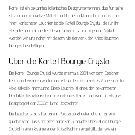
Kartell ist ein bekanntes italienisches Designunternehmen, das für seine
stilvolle und innovative Möbel- und Lichtkollektionen berühmt ist. Eine
ihrer ikonischsten Leuchten ist die Kartell Bourgie Crystal, die für ihr
elegantes und raffiniertes Design bekannt ist. Im folgenden Artikel
werden wir uns näher mit diesem Meisterwerk der Kristallleuchten-
Designs beschäftigen.
Über die Kartell Bourgie Crystal
Die Kartell Bourgie Crystal wurde erstmals 2004 von dem Designer
Ferruccio Laviani entworfen und ist seitdem ein beliebtes Accessoire für
viele stilvolle Innenräume. Diese Leuchte ist eines der bekanntesten
Produkte des italienischen Unternehmens Kartell und wird oft als „das
Designobjekt der 2000er Jahre“ bezeichnet.
Die Leuchte ist aus biegbarem Polycarbonat gefertigt und hat eine
quadratische Basis mit einer barocken Silhouette. Oben ist die Bourgie
Crystal in einen faszinierenden Kristallschirm eingehüllt, der wie ein