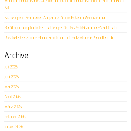
Moderne Deckenspots: Oberflächenmontierte Deckenstrahler in zeitgemäßem
Stil
Stehlampe in Form einer Angelrute für die Ecke im Wohnzimmer
Berührungsempfindliche Tischlampe für das Schlafzimmer-Nachttisch
Rustikale Esszimmer-Inneneinrichtung mit Holzrahmen-Pendelleuchter
Archive
Juli 2026
Juni 2026
Mai 2026
April 2026
März 2026
Februar 2026
Januar 2026