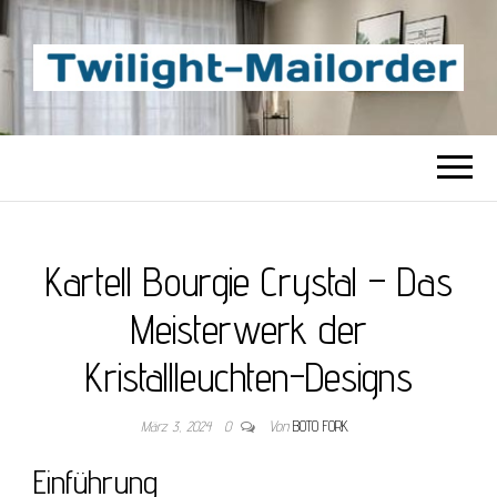
TWILIGHT-
Beste Content-Sharing-Site
MAILORDER
Kartell Bourgie Crystal – Das
Meisterwerk der
Kristallleuchten-Designs
März 3, 2024
0
Von
BOTO FORK
Einführung