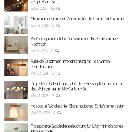
zeitgemäßem Stil
Juli 8, 2026
Aus
Stehlampe in Form einer Angelrute für die Ecke im Wohnzimmer
Juni 15, 2026
0
Berührungsempfindliche Tischlampe für das Schlafzimmer-
Nachttisch
Juni 8, 2026
0
Rustikale Esszimmer-Inneneinrichtung mit Holzrahmen-
Pendelleuchter
Mai 20, 2026
0
Die perfekte Beleuchtung: Gebürstete Messing-Kronleuchter für
das Wohnzimmer im Mid-Century-Stil
Mai 13, 2026
0
Holzsockel Wandleuchte: Skandinavisches Schlafzimmerdesign
April 15, 2026
0
Transparente Glasdeckenbeleuchtung für luftig-minimalistisches
Interieurästhetik