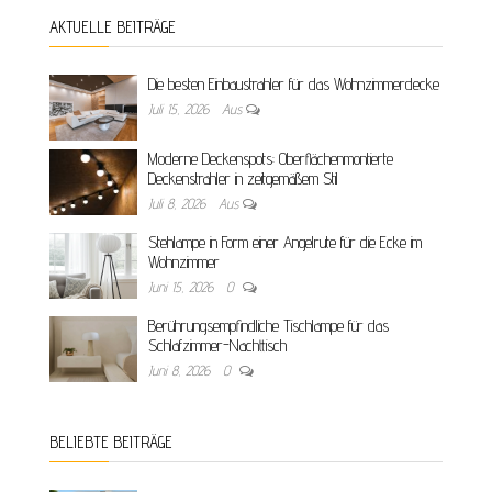
AKTUELLE BEITRÄGE
Die besten Einbaustrahler für das Wohnzimmerdecke
Juli 15, 2026
Aus
Moderne Deckenspots: Oberflächenmontierte
Deckenstrahler in zeitgemäßem Stil
Juli 8, 2026
Aus
Stehlampe in Form einer Angelrute für die Ecke im
Wohnzimmer
Juni 15, 2026
0
Berührungsempfindliche Tischlampe für das
Schlafzimmer-Nachttisch
Juni 8, 2026
0
BELIEBTE BEITRÄGE