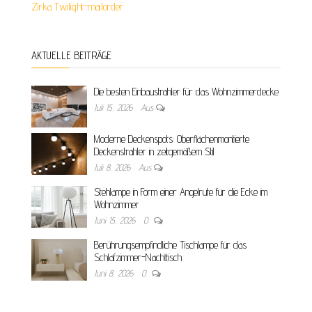
Zirka Twilight-mailorder
AKTUELLE BEITRÄGE
Die besten Einbaustrahler für das Wohnzimmerdecke
Juli 15, 2026
Aus
Moderne Deckenspots: Oberflächenmontierte
Deckenstrahler in zeitgemäßem Stil
Juli 8, 2026
Aus
Stehlampe in Form einer Angelrute für die Ecke im
Wohnzimmer
Juni 15, 2026
0
Berührungsempfindliche Tischlampe für das
Schlafzimmer-Nachttisch
Juni 8, 2026
0