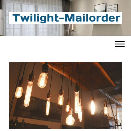
TWILIGHT-
Beste Content-Sharing-Site
MAILORDER