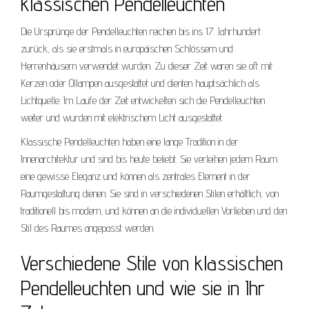
klassischen Pendelleuchten
Die Ursprünge der Pendelleuchten reichen bis ins 17. Jahrhundert
zurück, als sie erstmals in europäischen Schlössern und
Herrenhäusern verwendet wurden. Zu dieser Zeit waren sie oft mit
Kerzen oder Öllampen ausgestattet und dienten hauptsächlich als
Lichtquelle. Im Laufe der Zeit entwickelten sich die Pendelleuchten
weiter und wurden mit elektrischem Licht ausgestattet.
Klassische Pendelleuchten haben eine lange Tradition in der
Innenarchitektur und sind bis heute beliebt. Sie verleihen jedem Raum
eine gewisse Eleganz und können als zentrales Element in der
Raumgestaltung dienen. Sie sind in verschiedenen Stilen erhältlich, von
traditionell bis modern, und können an die individuellen Vorlieben und den
Stil des Raumes angepasst werden.
Verschiedene Stile von klassischen
Pendelleuchten und wie sie in Ihr