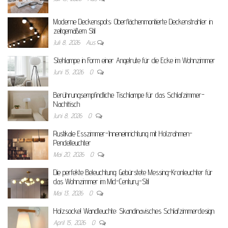
Moderne Deckenspots: Oberflächenmontierte Deckenstrahler in
zeitgemäßem Stil
Juli 8, 2026
Aus
Stehlampe in Form einer Angelrute für die Ecke im Wohnzimmer
Juni 15, 2026
0
Berührungsempfindliche Tischlampe für das Schlafzimmer-
Nachttisch
Juni 8, 2026
0
Rustikale Esszimmer-Inneneinrichtung mit Holzrahmen-
Pendelleuchter
Mai 20, 2026
0
Die perfekte Beleuchtung: Gebürstete Messing-Kronleuchter für
das Wohnzimmer im Mid-Century-Stil
Mai 13, 2026
0
Holzsockel Wandleuchte: Skandinavisches Schlafzimmerdesign
April 15, 2026
0