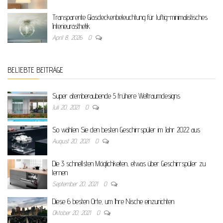
Transparente Glasdeckenbeleuchtung für luftig-minimalistisches
Interieurästhetik
April 8, 2026
0
BELIEBTE BEITRÄGE
Super atemberaubende 5 frühere Weltraumdesigns
Juli 20, 2021
0
So wählen Sie den besten Geschirrspüler im Jahr 2022 aus
August 20, 2021
0
Die 3 schnellsten Möglichkeiten, etwas über Geschirrspüler zu
lernen
September 20, 2021
0
Diese 6 besten Orte, um Ihre Nische einzurichten
Oktober 20, 2021
0