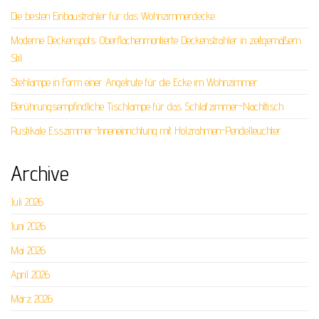
Die besten Einbaustrahler für das Wohnzimmerdecke
Moderne Deckenspots: Oberflächenmontierte Deckenstrahler in zeitgemäßem
Stil
Stehlampe in Form einer Angelrute für die Ecke im Wohnzimmer
Berührungsempfindliche Tischlampe für das Schlafzimmer-Nachttisch
Rustikale Esszimmer-Inneneinrichtung mit Holzrahmen-Pendelleuchter
Archive
Juli 2026
Juni 2026
Mai 2026
April 2026
März 2026