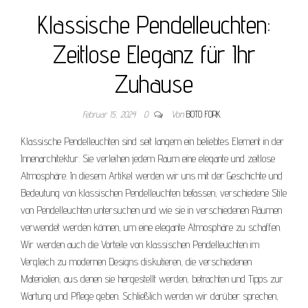
Klassische Pendelleuchten:
Zeitlose Eleganz für Ihr
Zuhause
Februar 15, 2024
0
Von
BOTO FORK
Klassische Pendelleuchten sind seit langem ein beliebtes Element in der
Innenarchitektur. Sie verleihen jedem Raum eine elegante und zeitlose
Atmosphäre. In diesem Artikel werden wir uns mit der Geschichte und
Bedeutung von klassischen Pendelleuchten befassen, verschiedene Stile
von Pendelleuchten untersuchen und wie sie in verschiedenen Räumen
verwendet werden können, um eine elegante Atmosphäre zu schaffen.
Wir werden auch die Vorteile von klassischen Pendelleuchten im
Vergleich zu modernen Designs diskutieren, die verschiedenen
Materialien, aus denen sie hergestellt werden, betrachten und Tipps zur
Wartung und Pflege geben. Schließlich werden wir darüber sprechen,