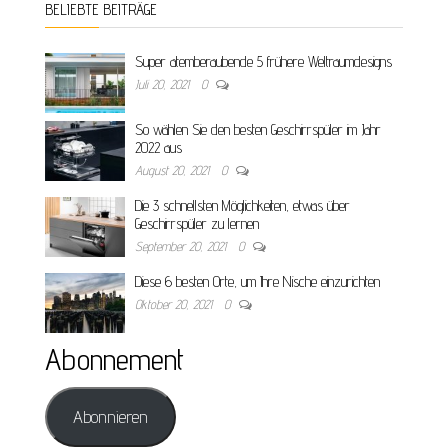
BELIEBTE BEITRÄGE
Super atemberaubende 5 frühere Weltraumdesigns
Juli 20, 2021
0
So wählen Sie den besten Geschirrspüler im Jahr
2022 aus
August 20, 2021
0
Die 3 schnellsten Möglichkeiten, etwas über
Geschirrspüler zu lernen
September 20, 2021
0
Diese 6 besten Orte, um Ihre Nische einzurichten
Oktober 20, 2021
0
Abonnement
Abonnieren