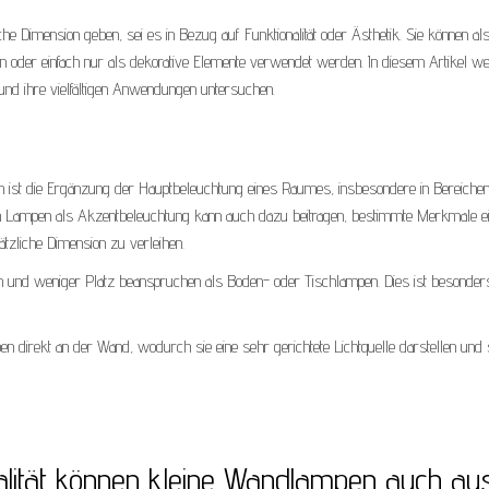
 Dimension geben, sei es in Bezug auf Funktionalität oder Ästhetik. Sie können al
n oder einfach nur als dekorative Elemente verwendet werden. In diesem Artikel w
nd ihre vielfältigen Anwendungen untersuchen.
 ist die Ergänzung der Hauptbeleuchtung eines Raumes, insbesondere in Bereichen
sen Lampen als Akzentbeleuchtung kann auch dazu beitragen, bestimmte Merkmale e
zliche Dimension zu verleihen.
ren und weniger Platz beanspruchen als Boden- oder Tischlampen. Dies ist besonder
pen direkt an der Wand, wodurch sie eine sehr gerichtete Lichtquelle darstellen und
alität können kleine Wandlampen auch au