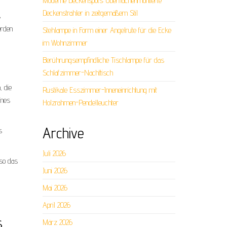
Moderne Deckenspots: Oberflächenmontierte
Deckenstrahler in zeitgemäßem Stil
s
erden
Stehlampe in Form einer Angelrute für die Ecke
im Wohnzimmer
Berührungsempfindliche Tischlampe für das
Schlafzimmer-Nachttisch
, die
Rustikale Esszimmer-Inneneinrichtung mit
ines
Holzrahmen-Pendelleuchter
Archive
s
Juli 2026
 so das
Juni 2026
Mai 2026
April 2026
s
März 2026