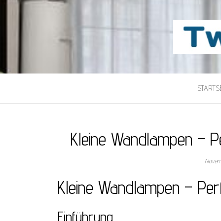
TWILIGHT-MAI
Beste Content-Sharing-Site
STARTSE
Kleine Wandlampen – P
Novemb
Kleine Wandlampen – Per
Einführung