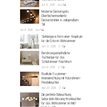
Juli 15, 2026
Aus
Moderne Deckenspots:
Oberflächenmontierte
Deckenstrahler in zeitgemäßem
Stil
Juli 8, 2026
Aus
Stehlampe in Form einer Angelrute
für die Ecke im Wohnzimmer
Juni 15, 2026
0
Berührungsempfindliche
Tischlampe für das
Schlafzimmer-Nachttisch
Juni 8, 2026
0
Rustikale Esszimmer-
Inneneinrichtung mit Holzrahmen-
Pendelleuchter
Mai 20, 2026
0
Die perfekte Beleuchtung:
Gebürstete Messing-Kronleuchter
für das Wohnzimmer im Mid-