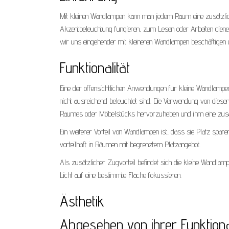
Mit kleinen Wandlampen kann man jedem Raum eine zusätzliche
Akzentbeleuchtung fungieren, zum Lesen oder Arbeiten diene
wir uns eingehender mit kleineren Wandlampen beschäftigen u
Funktionalität
Eine der offensichtlichen Anwendungen für kleine Wandlampen
nicht ausreichend beleuchtet sind. Die Verwendung von die
Raumes oder Möbelstücks hervorzuheben und ihm eine zusät
Ein weiterer Vorteil von Wandlampen ist, dass sie Platz spa
vorteilhaft in Räumen mit begrenztem Platzangebot.
Als zusätzlicher Zugvorteil befindet sich die kleine Wandlam
Licht auf eine bestimmte Fläche fokussieren.
Ästhetik
Abgesehen von ihrer Funktion