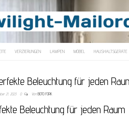
LORDER
ITE
VERZIERUNGEN
LAMPEN
MÖBEL
HAUSHALTSGERÄTE
erfekte Beleuchtung für jeden Rau
er 21, 2023
0
Von
BOTO FORK
fekte Beleuchtung für jeden Raum