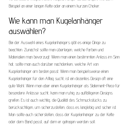
Beispiel an einer langen Kette oder an einem kurzen Choker.
Wie kann man Kugelanhänger
auswählen?
Bei der Auswahl eines Kugelanhängers gibt es einige Dinge zu
beachten. Zunächst sollte man überlegen, welche Farben und
Materialien man bevorzugt. Wenn man einen bestimmten Anlass im Sinn
hat, sollte man auch darüber nachdenken, welche Art von
Kugelanhänger am besten passt. Wenn man beispielsweise einen
Kugelanhänger für den Alltag sucht, ist ein dezentes Design oft eine
gute Wahl. Wenn man aber einen Kugelanhänger als Statement-Piece für
besondere Anlässe sucht, kann man ruhig zu auffälligeren Designs
greifen. Es ist auch wichtig, die Qualität des Schmuckstücks zu
berücksichtigen, um sicherzustellen, dass es langlebig und sicher ist.
Man sollte auch sicherstellen, dass der Kugelanhänger zu der Kette
oder dem Band passt, auf dem er getragen werden soll.