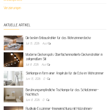
Verzierungen
AKTUELLE ARTIKEL
Die besten Einbaustrahler für das Wohnzimmerdecke
Juli 15, 2026
Aus
Moderne Deckenspots: Oberflächenmontierte Deckenstrahler in
zeitgemäßem Stil
Juli 8, 2026
Aus
Stehlampe in Form einer Angelrute für die Ecke im Wohnzimmer
Juni 15, 2026
0
Berührungsempfindliche Tischlampe für das Schlafzimmer-
Nachttisch
Juni 8, 2026
0
Rustikale Esszimmer-Inneneinrichtung mit Holzrahmen-