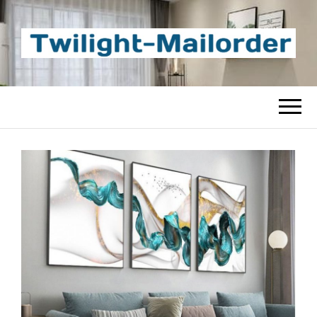
TWILIGHT-
Beste Content-Sharing-Site
MAILORDER