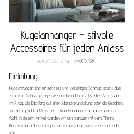
Kugelanhänger – stilvolle
Accessoires für jeden Anlass
März 27, 2023
0
Von
BOTO FORK
Einleitung
Kugelanhänger sind ein zeitloses und vielseitiges Schmuckstück, das
zu jedem Anlass getragen werden kann. Ob als dezentes Accessoire
im Alltag, als Blickfang auf einer Abendveranstaltung oder als Geschenk
für einen geliebten Menschen – Kugelanhänger sind immer eine gute
Wahl. In diesem Artikel werden wir uns genauer mit dem Thema
Kugelanhänger beschäftigen und herausfinden, warum sie so beliebt
sind.