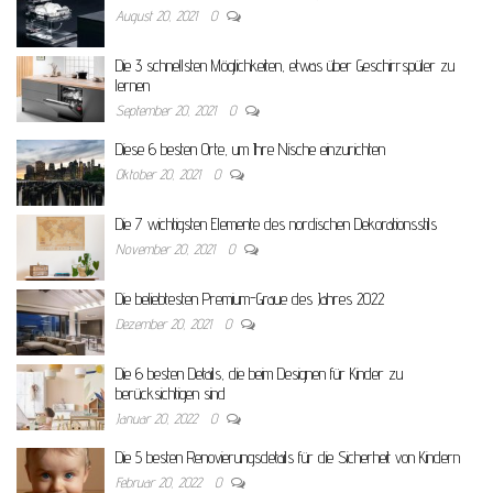
August 20, 2021
0
Die 3 schnellsten Möglichkeiten, etwas über Geschirrspüler zu
lernen
September 20, 2021
0
Diese 6 besten Orte, um Ihre Nische einzurichten
Oktober 20, 2021
0
Die 7 wichtigsten Elemente des nordischen Dekorationsstils
November 20, 2021
0
Die beliebtesten Premium-Graue des Jahres 2022
Dezember 20, 2021
0
Die 6 besten Details, die beim Designen für Kinder zu
berücksichtigen sind
Januar 20, 2022
0
Die 5 besten Renovierungsdetails für die Sicherheit von Kindern
Februar 20, 2022
0