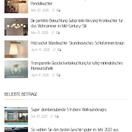
Pendelleuchter
Mai 20, 2026
0
Die perfekte Beleuchtung: Gebürstete Messing-Kronleuchter für
das Wohnzimmer im Mid-Century-Stil
Mai 13, 2026
0
Holzsockel Wandleuchte: Skandinavisches Schlafzimmerdesign
April 15, 2026
0
Transparente Glasdeckenbeleuchtung für luftig-minimalistisches
Interieurästhetik
April 8, 2026
0
BELIEBTE BEITRÄGE
Super atemberaubende 5 frühere Weltraumdesigns
Juli 20, 2021
0
So wählen Sie den besten Geschirrspüler im Jahr 2022 aus