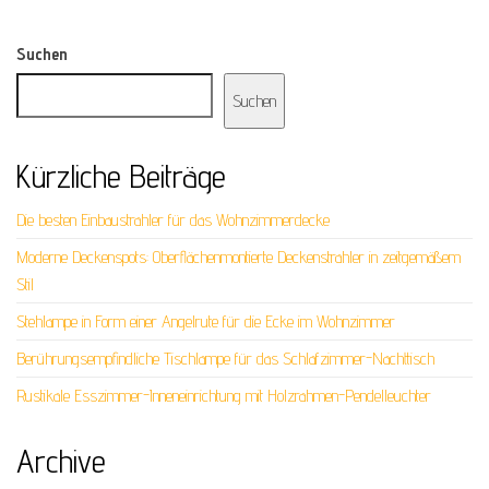
Suchen
Suchen
Kürzliche Beiträge
Die besten Einbaustrahler für das Wohnzimmerdecke
Moderne Deckenspots: Oberflächenmontierte Deckenstrahler in zeitgemäßem
Stil
Stehlampe in Form einer Angelrute für die Ecke im Wohnzimmer
Berührungsempfindliche Tischlampe für das Schlafzimmer-Nachttisch
Rustikale Esszimmer-Inneneinrichtung mit Holzrahmen-Pendelleuchter
Archive