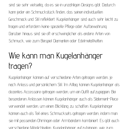
sind sie sehr vielseitig, da es sie in unzähligen Designs gibt. Dadurch
kann jeder ein Schmuckstück finden, das seinen individuellen
Geschmack und Stil reflektiert. Kugelanhänger sind auch sehr leicht zu
tragen und erfordern keine spezielle Pflege oder Aufbewahrung.
Darüber hinaus sind sie oft erschwinglicher als andere Arten von
Schmuck, wie zum Beispiel Diamanten oder Edelmetallketten.
Wie kann man Kugelanhänger
tragen?
Kugelanhänger können auf verschiedene Arten getragen werden, je
nach Anlass und persönlichem Stil. Im Alltag können Kugelanhänger als
dezentes Accessoire getragen werden, um ein Outfit aufzupeppen. Bei
besonderen Anlässen können Kugelanhänger auch als Statement-Piece
verwendet werden, um einen Blickfang zu schaffen. Kugelanhänger
können auch als Teil eines Schmucksets getragen werden, indem man
sie mit passenden Ohrringen oder Armbändern kombiniert. Es gibt auch
verschiedene Möglichkeiten, Kugelanhänger aufzuhängen, wie zum