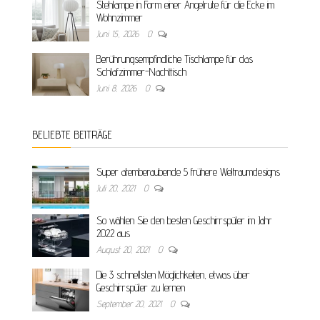
Stehlampe in Form einer Angelrute für die Ecke im
Wohnzimmer
Juni 15, 2026
0
Berührungsempfindliche Tischlampe für das
Schlafzimmer-Nachttisch
Juni 8, 2026
0
BELIEBTE BEITRÄGE
Super atemberaubende 5 frühere Weltraumdesigns
Juli 20, 2021
0
So wählen Sie den besten Geschirrspüler im Jahr
2022 aus
August 20, 2021
0
Die 3 schnellsten Möglichkeiten, etwas über
Geschirrspüler zu lernen
September 20, 2021
0