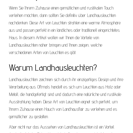
Wenn Sie Ihrem Zuhause einen gemütlichen und rustikalen Touch
verleihen möchten, dann sollten Sie definitiv über Landhausleuchten
nachdenken. Diese Art von Leuchten strahlen eine warme Atmosphäre
aus und passen perfekt in ein ländliches oder traditionell eingerichtetes
Haus. In diesem Artikel wollen wir Ihnen die Vorteile von
Landhausleuchten näher bringen und Ihnen zeigen, welche
verschiedenen Arten von Leuchten es gibt.
Warum Landhausleuchten?
Landhausleuchten zeichnen sich durch ihr einzigartiges Design und ihre
Verarbeitung aus. Oftmals handelt es sich um Leuchten aus Holz oder
Metall, die handgefertigt sind und dadurch eine natürliche und rustikale
Ausstrahlung haben. Diese Art von Leuchten eignet sich perfekt, um
Ihrem Zuhause einen Hauch von Landhausflair zu verleihen und es
gemütlicher zu gestalten.
Aber nicht nur das Aussehen von Landhausleuchten ist ein Vorteil.