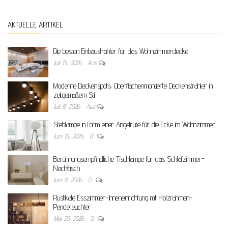
AKTUELLE ARTIKEL
Die besten Einbaustrahler für das Wohnzimmerdecke
Juli 15, 2026
Aus
Moderne Deckenspots: Oberflächenmontierte Deckenstrahler in
zeitgemäßem Stil
Juli 8, 2026
Aus
Stehlampe in Form einer Angelrute für die Ecke im Wohnzimmer
Juni 15, 2026
0
Berührungsempfindliche Tischlampe für das Schlafzimmer-
Nachttisch
Juni 8, 2026
0
Rustikale Esszimmer-Inneneinrichtung mit Holzrahmen-
Pendelleuchter
Mai 20, 2026
0