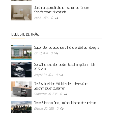
Berührungsempfindliche Tischlampe für das
Schlafzimmer-Nachttisch
Juni 8, 2026
0
BELIEBTE BEITRÄGE
Super atemberaubende 5 frühere Weltraumdesigns
Juli 20, 2021
0
So wählen Sie den besten Geschirrspüler im Jahr
2022 aus
August 20, 2021
0
Die 3 schnellsten Möglichkeiten, etwas über
Geschirrspüler zu lernen
September 20, 2021
0
Diese 6 besten Orte, um Ihre Nische einzurichten
Oktober 20, 2021
0