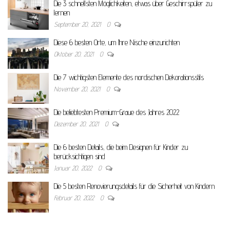
Die 3 schnellsten Möglichkeiten, etwas über Geschirrspüler zu
lernen
September 20, 2021
0
Diese 6 besten Orte, um Ihre Nische einzurichten
Oktober 20, 2021
0
Die 7 wichtigsten Elemente des nordischen Dekorationsstils
November 20, 2021
0
Die beliebtesten Premium-Graue des Jahres 2022
Dezember 20, 2021
0
Die 6 besten Details, die beim Designen für Kinder zu
berücksichtigen sind
Januar 20, 2022
0
Die 5 besten Renovierungsdetails für die Sicherheit von Kindern
Februar 20, 2022
0