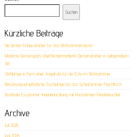
Suchen
Kürzliche Beiträge
Die besten Einbaustrahler für das Wohnzimmerdecke
Moderne Deckenspots: Oberflächenmontierte Deckenstrahler in zeitgemäßem
Stil
Stehlampe in Form einer Angelrute für die Ecke im Wohnzimmer
Berührungsempfindliche Tischlampe für das Schlafzimmer-Nachttisch
Rustikale Esszimmer-Inneneinrichtung mit Holzrahmen-Pendelleuchter
Archive
Juli 2026
Juni 2026