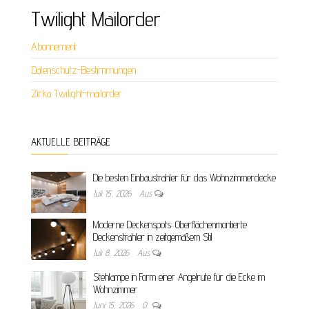
Twilight Mailorder
Abonnement
Datenschutz-Bestimmungen
Zirka Twilight-mailorder
AKTUELLE BEITRÄGE
Die besten Einbaustrahler für das Wohnzimmerdecke
Juli 15, 2026
Aus
Moderne Deckenspots: Oberflächenmontierte
Deckenstrahler in zeitgemäßem Stil
Juli 8, 2026
Aus
Stehlampe in Form einer Angelrute für die Ecke im
Wohnzimmer
Juni 15, 2026
0