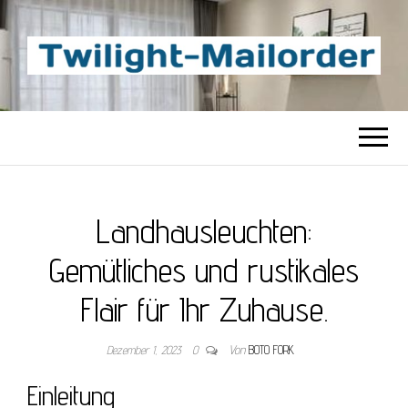
TWILIGHT-
Beste Content-Sharing-Site
MAILORDER
Landhausleuchten:
Gemütliches und rustikales
Flair für Ihr Zuhause.
Dezember 1, 2023
0
Von
BOTO FORK
Einleitung