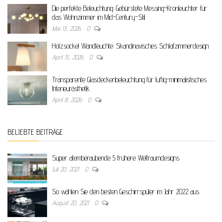
Die perfekte Beleuchtung: Gebürstete Messing-Kronleuchter für
das Wohnzimmer im Mid-Century-Stil
Mai 13, 2026
0
Holzsockel Wandleuchte: Skandinavisches Schlafzimmerdesign
April 15, 2026
0
Transparente Glasdeckenbeleuchtung für luftig-minimalistisches
Interieurästhetik
April 8, 2026
0
BELIEBTE BEITRÄGE
Super atemberaubende 5 frühere Weltraumdesigns
Juli 20, 2021
0
So wählen Sie den besten Geschirrspüler im Jahr 2022 aus
August 20, 2021
0