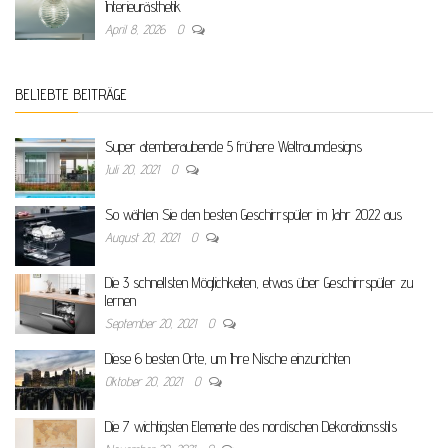
Interieurästhetik
April 8, 2026
0
BELIEBTE BEITRÄGE
Super atemberaubende 5 frühere Weltraumdesigns
Juli 20, 2021
0
So wählen Sie den besten Geschirrspüler im Jahr 2022 aus
August 20, 2021
0
Die 3 schnellsten Möglichkeiten, etwas über Geschirrspüler zu
lernen
September 20, 2021
0
Diese 6 besten Orte, um Ihre Nische einzurichten
Oktober 20, 2021
0
Die 7 wichtigsten Elemente des nordischen Dekorationsstils