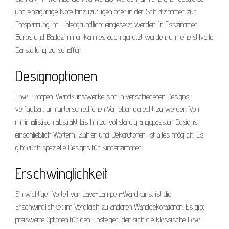
und einzigartige Note hinzuzufügen oder in der Schlafzimmer zur
Entspannung im Hintergrundlicht eingesetzt werden. In Esszimmer,
Büros und Badezimmer kann es auch genutzt werden, um eine stilvolle
Darstellung zu schaffen.
Designoptionen
Lava-Lampen-Wandkunstwerke sind in verschiedenen Designs
verfügbar, um unterschiedlichen Vorlieben gerecht zu werden. Von
minimalistisch abstrakt bis hin zu vollständig angepassten Designs,
einschließlich Wörtern, Zahlen und Dekorationen, ist alles möglich. Es
gibt auch spezielle Designs für Kinderzimmer.
Erschwinglichkeit
Ein wichtiger Vorteil von Lava-Lampen-Wandkunst ist die
Erschwinglichkeit im Vergleich zu anderen Wanddekorationen. Es gibt
preiswerte Optionen für den Einsteiger, der sich die klassische Lava-