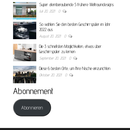
Super atemberaubende 5 frühere Weltraumdesigns
Juli 20, 2021
0
So wählen Sie den besten Geschirrspüler im Jahr
2022 aus
August 20, 2021
0
Die 3 schnellsten Möglichkeiten, etwas über
Geschirrspüler zu lernen
September 20, 2021
0
Diese 6 besten Orte, um Ihre Nische einzurichten
Oktober 20, 2021
0
Abonnement
Abonnieren