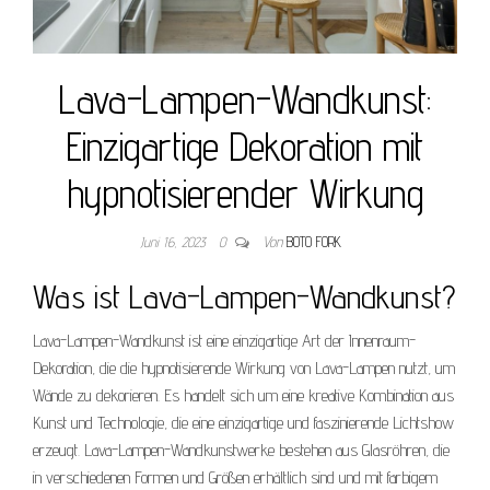
Lava-Lampen-Wandkunst:
Einzigartige Dekoration mit
hypnotisierender Wirkung
Juni 16, 2023
0
Von
BOTO FORK
Was ist Lava-Lampen-Wandkunst?
Lava-Lampen-Wandkunst ist eine einzigartige Art der Innenraum-
Dekoration, die die hypnotisierende Wirkung von Lava-Lampen nutzt, um
Wände zu dekorieren. Es handelt sich um eine kreative Kombination aus
Kunst und Technologie, die eine einzigartige und faszinierende Lichtshow
erzeugt. Lava-Lampen-Wandkunstwerke bestehen aus Glasröhren, die
in verschiedenen Formen und Größen erhältlich sind und mit farbigem