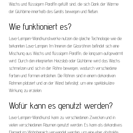
Wachs und flüssigem Paraffin gefüllt sind, die sich Dank der Wärme
der Glühbirne innerhalb des Geräts bewegen und fließen.
Wie funktioniert es?
Lava-Lampen-Wandkunstwerke nutzen die gleiche Technologie wie die
bekannten Lava-Lampen. Im Inneren der Glasröhren befindet sich eine
Mischung aus Wachs und flüssigem Paraffin, die langsam aufgewärmt
wird. Durch den integrierten Heizstab oder Glühbirne wird das Wachs
schmelzen und sich in der Röhre bewegen, wodurch verschiedene
Farben und Formen entstehen. Die Röhren sind in einem dekorativen
Rahmen platziert und an der Wand befestigt, um eine spektakuläre
Wirkung zu erzielen.
Wofür kann es genutzt werden?
Lava-Lampen-Wandkunst kann zu verschiedenen Zwecken und in
vielen verschiedenen Räumen genutzt werden. Es kann als dekoratives
Element im Wohnbereich verwendet werden, um eine eher abstrakte