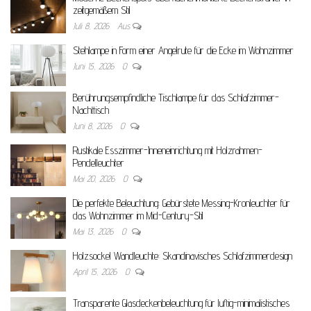
zeitgemäßem Stil
Juli 8, 2026
Aus
Stehlampe in Form einer Angelrute für die Ecke im Wohnzimmer
Juni 15, 2026
0
Berührungsempfindliche Tischlampe für das Schlafzimmer-
Nachttisch
Juni 8, 2026
0
Rustikale Esszimmer-Inneneinrichtung mit Holzrahmen-
Pendelleuchter
Mai 20, 2026
0
Die perfekte Beleuchtung: Gebürstete Messing-Kronleuchter für
das Wohnzimmer im Mid-Century-Stil
Mai 13, 2026
0
Holzsockel Wandleuchte: Skandinavisches Schlafzimmerdesign
April 15, 2026
0
Transparente Glasdeckenbeleuchtung für luftig-minimalistisches