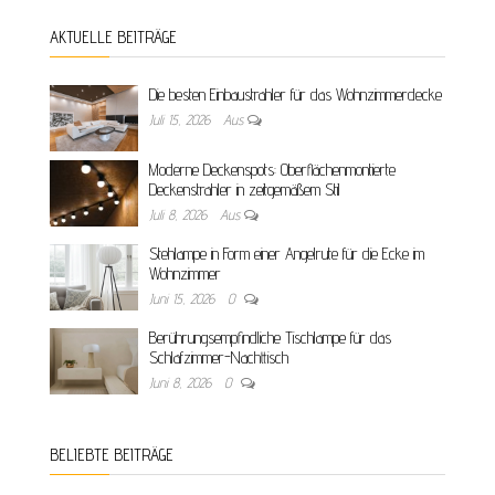
AKTUELLE BEITRÄGE
Die besten Einbaustrahler für das Wohnzimmerdecke
Juli 15, 2026
Aus
Moderne Deckenspots: Oberflächenmontierte
Deckenstrahler in zeitgemäßem Stil
Juli 8, 2026
Aus
Stehlampe in Form einer Angelrute für die Ecke im
Wohnzimmer
Juni 15, 2026
0
Berührungsempfindliche Tischlampe für das
Schlafzimmer-Nachttisch
Juni 8, 2026
0
BELIEBTE BEITRÄGE