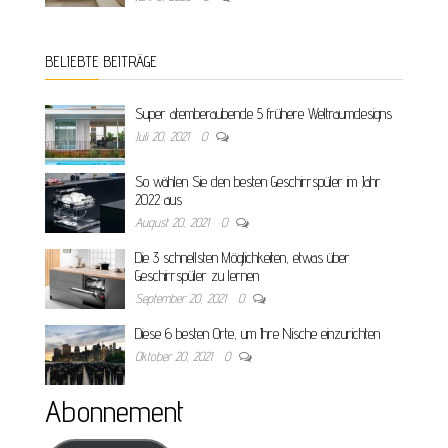
BELIEBTE BEITRÄGE
Super atemberaubende 5 frühere Weltraumdesigns
Juli 20, 2021
0
So wählen Sie den besten Geschirrspüler im Jahr
2022 aus
August 20, 2021
0
Die 3 schnellsten Möglichkeiten, etwas über
Geschirrspüler zu lernen
September 20, 2021
0
Diese 6 besten Orte, um Ihre Nische einzurichten
Oktober 20, 2021
0
Abonnement