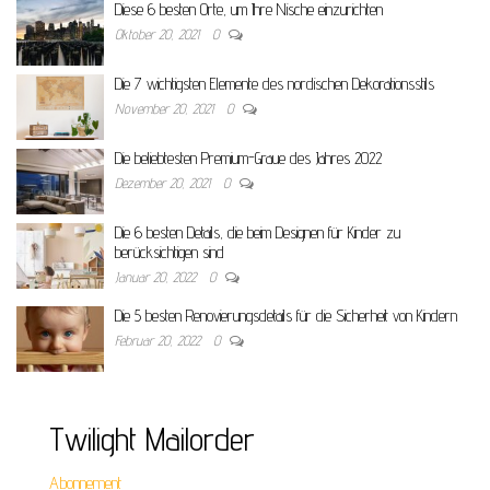
Diese 6 besten Orte, um Ihre Nische einzurichten
Oktober 20, 2021
0
Die 7 wichtigsten Elemente des nordischen Dekorationsstils
November 20, 2021
0
Die beliebtesten Premium-Graue des Jahres 2022
Dezember 20, 2021
0
Die 6 besten Details, die beim Designen für Kinder zu
berücksichtigen sind
Januar 20, 2022
0
Die 5 besten Renovierungsdetails für die Sicherheit von Kindern
Februar 20, 2022
0
Twilight Mailorder
Abonnement