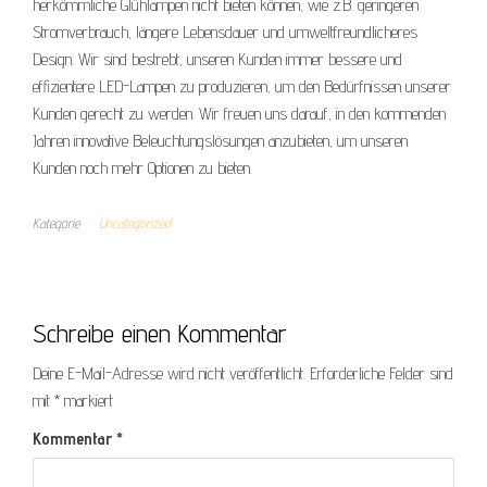
herkömmliche Glühlampen nicht bieten können, wie z.B. geringeren
Stromverbrauch, längere Lebensdauer und umweltfreundlicheres
Design. Wir sind bestrebt, unseren Kunden immer bessere und
effizientere LED-Lampen zu produzieren, um den Bedürfnissen unserer
Kunden gerecht zu werden. Wir freuen uns darauf, in den kommenden
Jahren innovative Beleuchtungslösungen anzubieten, um unseren
Kunden noch mehr Optionen zu bieten.
Kategorie
Uncategorized
Schreibe einen Kommentar
Deine E-Mail-Adresse wird nicht veröffentlicht.
Erforderliche Felder sind
mit
*
markiert
Kommentar
*