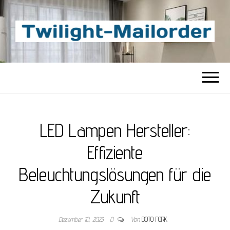
TWILIGHT-
Beste Content-Sharing-Site
MAILORDER
LED Lampen Hersteller:
Effiziente
Beleuchtungslösungen für die
Zukunft
Dezember 10, 2023
0
Von
BOTO FORK