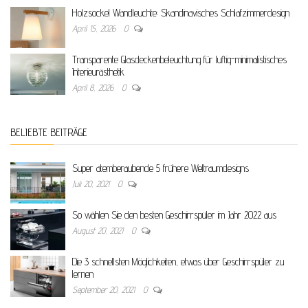
Holzsockel Wandleuchte: Skandinavisches Schlafzimmerdesign
April 15, 2026
0
Transparente Glasdeckenbeleuchtung für luftig-minimalistisches
Interieurästhetik
April 8, 2026
0
BELIEBTE BEITRÄGE
Super atemberaubende 5 frühere Weltraumdesigns
Juli 20, 2021
0
So wählen Sie den besten Geschirrspüler im Jahr 2022 aus
August 20, 2021
0
Die 3 schnellsten Möglichkeiten, etwas über Geschirrspüler zu
lernen
September 20, 2021
0