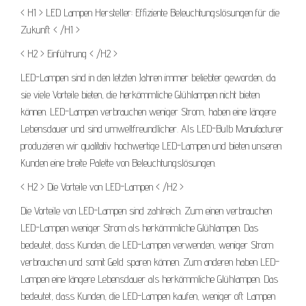
< H1 > LED Lampen Hersteller: Effiziente Beleuchtungslösungen für die
Zukunft < /H1 >
< H2 > Einführung < /H2 >
LED-Lampen sind in den letzten Jahren immer beliebter geworden, da
sie viele Vorteile bieten, die herkömmliche Glühlampen nicht bieten
können. LED-Lampen verbrauchen weniger Strom, haben eine längere
Lebensdauer und sind umweltfreundlicher. Als LED-Bulb Manufacturer
produzieren wir qualitativ hochwertige LED-Lampen und bieten unseren
Kunden eine breite Palette von Beleuchtungslösungen.
< H2 > Die Vorteile von LED-Lampen < /H2 >
Die Vorteile von LED-Lampen sind zahlreich. Zum einen verbrauchen
LED-Lampen weniger Strom als herkömmliche Glühlampen. Das
bedeutet, dass Kunden, die LED-Lampen verwenden, weniger Strom
verbrauchen und somit Geld sparen können. Zum anderen haben LED-
Lampen eine längere Lebensdauer als herkömmliche Glühlampen. Das
bedeutet, dass Kunden, die LED-Lampen kaufen, weniger oft Lampen