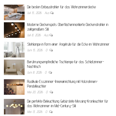
Die besten Einbaustrahler für das Wohnzimmerdecke
Juli 15, 2026
Aus
Moderne Deckenspots: Oberflächenmontierte Deckenstrahler in
zeitgemäßem Stil
Juli 8, 2026
Aus
Stehlampe in Form einer Angelrute für die Ecke im Wohnzimmer
Juni 15, 2026
0
Berührungsempfindliche Tischlampe für das Schlafzimmer-
Nachttisch
Juni 8, 2026
0
Rustikale Esszimmer-Inneneinrichtung mit Holzrahmen-
Pendelleuchter
Mai 20, 2026
0
Die perfekte Beleuchtung: Gebürstete Messing-Kronleuchter für
das Wohnzimmer im Mid-Century-Stil
Mai 13, 2026
0