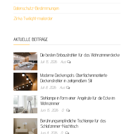
Datenschutz-Bestimmungen
Zirka Twilight-mailorder
AKTUELLE BEITRÄGE
Die besten Einbaustrahler für das Wohnzimmerdecke
Juli 15, 2026
Aus
Moderne Deckenspots: Oberflächenmontierte
Deckenstrahler in zeitgemäßem Stil
Juli 8, 2026
Aus
Stehlampe in Form einer Angelrute für die Ecke im
Wohnzimmer
Juni 15, 2026
0
Berührungsempfindliche Tischlampe für das
Schlafzimmer-Nachttisch
Juni 8, 2026
0