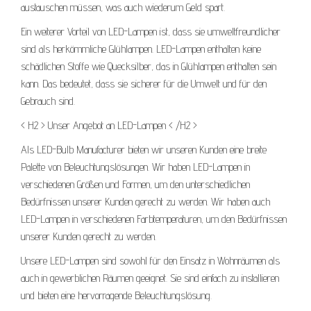
austauschen müssen, was auch wiederum Geld spart.
Ein weiterer Vorteil von LED-Lampen ist, dass sie umweltfreundlicher
sind als herkömmliche Glühlampen. LED-Lampen enthalten keine
schädlichen Stoffe wie Quecksilber, das in Glühlampen enthalten sein
kann. Das bedeutet, dass sie sicherer für die Umwelt und für den
Gebrauch sind.
< H2 > Unser Angebot an LED-Lampen < /H2 >
Als LED-Bulb Manufacturer bieten wir unseren Kunden eine breite
Palette von Beleuchtungslösungen. Wir haben LED-Lampen in
verschiedenen Größen und Formen, um den unterschiedlichen
Bedürfnissen unserer Kunden gerecht zu werden. Wir haben auch
LED-Lampen in verschiedenen Farbtemperaturen, um den Bedürfnissen
unserer Kunden gerecht zu werden.
Unsere LED-Lampen sind sowohl für den Einsatz in Wohnräumen als
auch in gewerblichen Räumen geeignet. Sie sind einfach zu installieren
und bieten eine hervorragende Beleuchtungslösung.