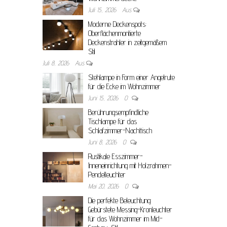
Juli 15, 2026
Aus
Moderne Deckenspots:
Oberflächenmontierte
Deckenstrahler in zeitgemäßem
Stil
Juli 8, 2026
Aus
Stehlampe in Form einer Angelrute
für die Ecke im Wohnzimmer
Juni 15, 2026
0
Berührungsempfindliche
Tischlampe für das
Schlafzimmer-Nachttisch
Juni 8, 2026
0
Rustikale Esszimmer-
Inneneinrichtung mit Holzrahmen-
Pendelleuchter
Mai 20, 2026
0
Die perfekte Beleuchtung:
Gebürstete Messing-Kronleuchter
für das Wohnzimmer im Mid-