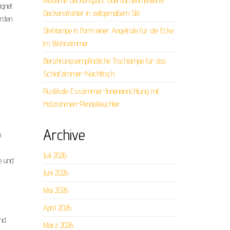
Moderne Deckenspots: Oberflächenmontierte
ignet
Deckenstrahler in zeitgemäßem Stil
erden
Stehlampe in Form einer Angelrute für die Ecke
im Wohnzimmer
Berührungsempfindliche Tischlampe für das
Schlafzimmer-Nachttisch
Rustikale Esszimmer-Inneneinrichtung mit
Holzrahmen-Pendelleuchter
Archive
n
Juli 2026
e und
Juni 2026
Mai 2026
April 2026
und
März 2026