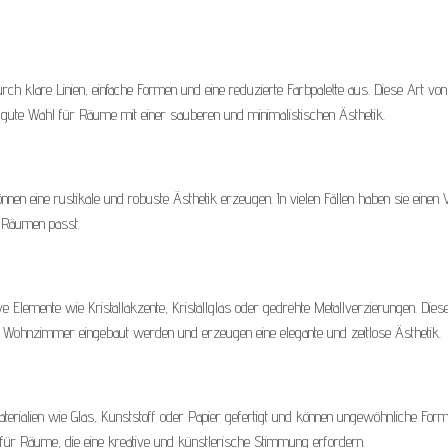
ch klare Linien, einfache Formen und eine reduzierte Farbpalette aus. Diese Art von
 gute Wahl für Räume mit einer sauberen und minimalistischen Ästhetik.
önnen eine rustikale und robuste Ästhetik erzeugen. In vielen Fällen haben sie einen 
n Räumen passt.
ve Elemente wie Kristallakzente, Kristallglas oder gedrehte Metallverzierungen. Dies
Wohnzimmer eingebaut werden und erzeugen eine elegante und zeitlose Ästhetik.
terialien wie Glas, Kunststoff oder Papier gefertigt und können ungewöhnliche For
 für Räume, die eine kreative und künstlerische Stimmung erfordern.