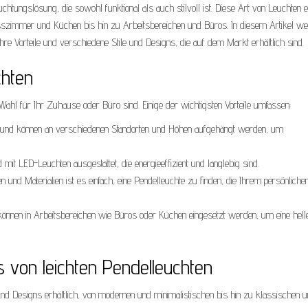
chtungslösung, die sowohl funktional als auch stilvoll ist. Diese Art von Leuchten e
szimmer und Küchen bis hin zu Arbeitsbereichen und Büros. In diesem Artikel w
hre Vorteile und verschiedene Stile und Designs, die auf dem Markt erhältlich sind.
chten
Wahl für Ihr Zuhause oder Büro sind. Einige der wichtigsten Vorteile umfassen:
el und können an verschiedenen Standorten und Höhen aufgehängt werden, um
mit LED-Leuchten ausgestattet, die energieeffizient und langlebig sind.
en und Materialien ist es einfach, eine Pendelleuchte zu finden, die Ihrem persönliche
können in Arbeitsbereichen wie Büros oder Küchen eingesetzt werden, um eine hell
s von leichten Pendelleuchten
en und Designs erhältlich, von modernen und minimalistischen bis hin zu klassischen 