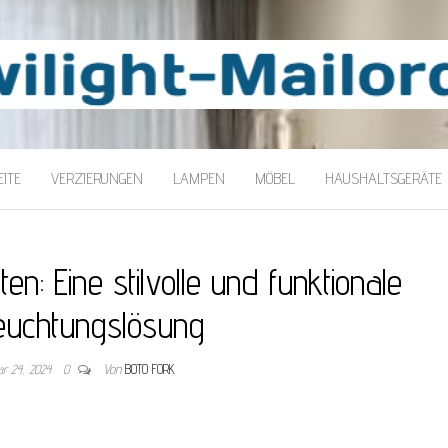
LORDER
ITE
VERZIERUNGEN
LAMPEN
MÖBEL
HAUSHALTSGERÄTE
en: Eine stilvolle und funktionale
euchtungslösung
ar 24, 2024
0
Von
BOTO FORK