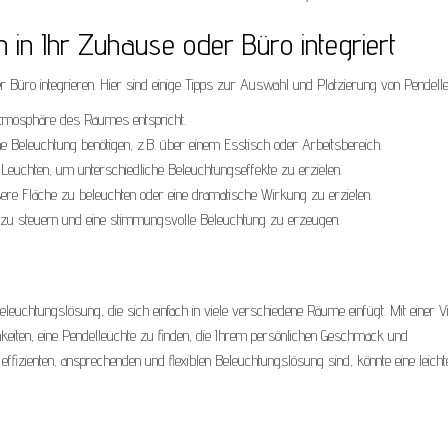
 in Ihr Zuhause oder Büro integriert
r Büro integrieren. Hier sind einige Tipps zur Auswahl und Platzierung von Pendell
 Atmosphäre des Raumes entspricht.
che Beleuchtung benötigen, z.B. über einem Esstisch oder Arbeitsbereich.
 Leuchten, um unterschiedliche Beleuchtungseffekte zu erzielen.
re Fläche zu beleuchten oder eine dramatische Wirkung zu erzielen.
 zu steuern und eine stimmungsvolle Beleuchtung zu erzeugen.
eleuchtungslösung, die sich einfach in viele verschiedene Räume einfügt. Mit einer V
keiten, eine Pendelleuchte zu finden, die Ihrem persönlichen Geschmack und
 effizienten, ansprechenden und flexiblen Beleuchtungslösung sind, könnte eine leicht