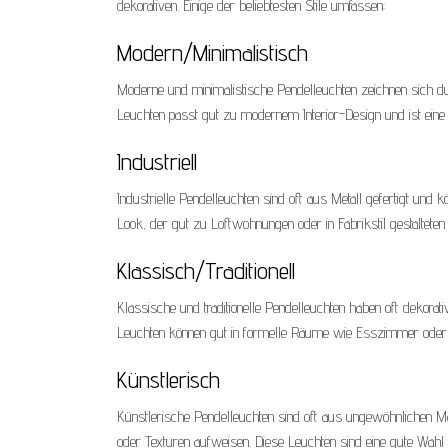
dekorativen. Einige der beliebtesten Stile umfassen:
Modern/Minimalistisch
Moderne und minimalistische Pendelleuchten zeichnen sich dur
Leuchten passt gut zu modernem Interior-Design und ist eine
Industriell
Industrielle Pendelleuchten sind oft aus Metall gefertigt und k
Look, der gut zu Loftwohnungen oder in Fabrikstil gestaltete
Klassisch/Traditionell
Klassische und traditionelle Pendelleuchten haben oft dekorati
Leuchten können gut in formelle Räume wie Esszimmer oder 
Künstlerisch
Künstlerische Pendelleuchten sind oft aus ungewöhnlichen Ma
oder Texturen aufweisen. Diese Leuchten sind eine gute Wahl