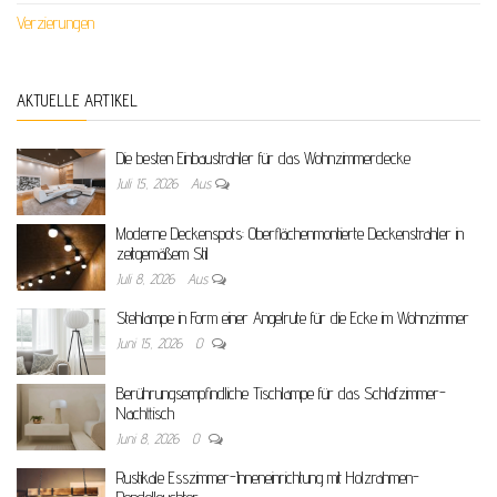
Verzierungen
AKTUELLE ARTIKEL
Die besten Einbaustrahler für das Wohnzimmerdecke
Juli 15, 2026
Aus
Moderne Deckenspots: Oberflächenmontierte Deckenstrahler in
zeitgemäßem Stil
Juli 8, 2026
Aus
Stehlampe in Form einer Angelrute für die Ecke im Wohnzimmer
Juni 15, 2026
0
Berührungsempfindliche Tischlampe für das Schlafzimmer-
Nachttisch
Juni 8, 2026
0
Rustikale Esszimmer-Inneneinrichtung mit Holzrahmen-