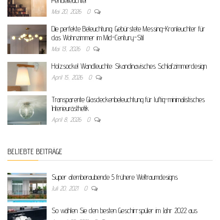
Pendelleuchter
Mai 20, 2026
0
Die perfekte Beleuchtung: Gebürstete Messing-Kronleuchter für
das Wohnzimmer im Mid-Century-Stil
Mai 13, 2026
0
Holzsockel Wandleuchte: Skandinavisches Schlafzimmerdesign
April 15, 2026
0
Transparente Glasdeckenbeleuchtung für luftig-minimalistisches
Interieurästhetik
April 8, 2026
0
BELIEBTE BEITRÄGE
Super atemberaubende 5 frühere Weltraumdesigns
Juli 20, 2021
0
So wählen Sie den besten Geschirrspüler im Jahr 2022 aus