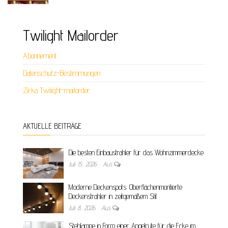
Twilight Mailorder
Abonnement
Datenschutz-Bestimmungen
Zirka Twilight-mailorder
AKTUELLE BEITRÄGE
Die besten Einbaustrahler für das Wohnzimmerdecke
Juli 15, 2026
Aus
Moderne Deckenspots: Oberflächenmontierte
Deckenstrahler in zeitgemäßem Stil
Juli 8, 2026
Aus
Stehlampe in Form einer Angelrute für die Ecke im