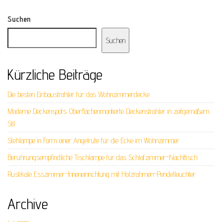
Suchen
Suchen
Kürzliche Beiträge
Die besten Einbaustrahler für das Wohnzimmerdecke
Moderne Deckenspots: Oberflächenmontierte Deckenstrahler in zeitgemäßem
Stil
Stehlampe in Form einer Angelrute für die Ecke im Wohnzimmer
Berührungsempfindliche Tischlampe für das Schlafzimmer-Nachttisch
Rustikale Esszimmer-Inneneinrichtung mit Holzrahmen-Pendelleuchter
Archive