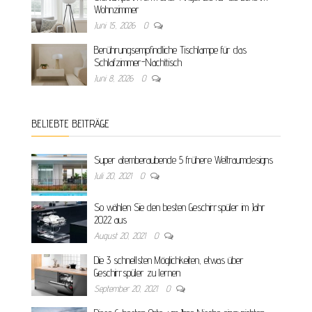
Wohnzimmer
Juni 15, 2026
0
Berührungsempfindliche Tischlampe für das
Schlafzimmer-Nachttisch
Juni 8, 2026
0
BELIEBTE BEITRÄGE
Super atemberaubende 5 frühere Weltraumdesigns
Juli 20, 2021
0
So wählen Sie den besten Geschirrspüler im Jahr
2022 aus
August 20, 2021
0
Die 3 schnellsten Möglichkeiten, etwas über
Geschirrspüler zu lernen
September 20, 2021
0