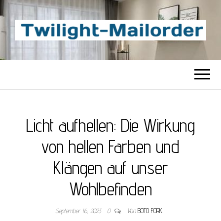
TWILIGHT-
Beste Content-Sharing-Site
MAILORDER
Licht aufhellen: Die Wirkung
von hellen Farben und
Klängen auf unser
Wohlbefinden
September 16, 2023
0
Von
BOTO FORK