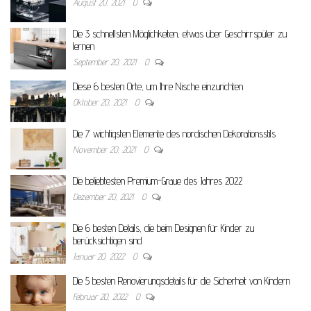
August 20, 2021
0
Die 3 schnellsten Möglichkeiten, etwas über Geschirrspüler zu
lernen
September 20, 2021
0
Diese 6 besten Orte, um Ihre Nische einzurichten
Oktober 20, 2021
0
Die 7 wichtigsten Elemente des nordischen Dekorationsstils
November 20, 2021
0
Die beliebtesten Premium-Graue des Jahres 2022
Dezember 20, 2021
0
Die 6 besten Details, die beim Designen für Kinder zu
berücksichtigen sind
Januar 20, 2022
0
Die 5 besten Renovierungsdetails für die Sicherheit von Kindern
Februar 20, 2022
0