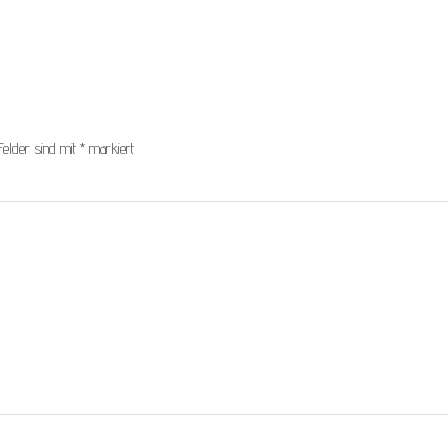
Felder sind mit
*
markiert