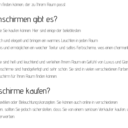
 finden können, der zu Ihrem Raum passt.
schirmen gibt es?
 Sie kaufen können. Hier sind einige der beliebtesten:
h und elegant und bringen ein warmes Leuchten in jeden Raum
s und ermöglichen ein weicher Textur und sattes Farbschema, was einen charman
me sind hell und leuchtend und verleihen Ihrem Raum ein Gefühl von Luxus und Glan
irme sind handgefertigt und sehr schön. Sie sind in vielen verschiedenen Farbe
schirm für Ihren Raum finden können.
chirme kaufen?
xtilien oder Beleuchtungskonzepten. Sie können auch online in verschiedenen
n, sollten Sie jedoch sicherstellen, dass Sie von einem seriösen Verkäufer kaufen,
 erwerben.