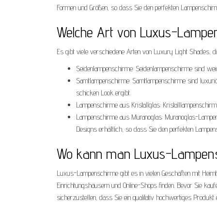
Formen und Größen, so dass Sie den perfekten Lampenschirm
Welche Art von Luxus-Lampen
Es gibt viele verschiedene Arten von Luxury Light Shades, die
Seidenlampenschirme: Seidenlampenschirme sind weic
Samtlampenschirme: Samtlampenschirme sind luxuriö
schicken Look ergibt.
Lampenschirme aus Kristallglas: Kristalllampenschir
Lampenschirme aus Muranoglas: Muranoglas-Lampensch
Designs erhältlich, so dass Sie den perfekten Lampen
Wo kann man Luxus-Lampens
Luxus-Lampenschirme gibt es in vielen Geschäften mit Heimte
Einrichtungshäusern und Online-Shops finden. Bevor Sie kaufe
sicherzustellen, dass Sie ein qualitativ hochwertiges Produkt