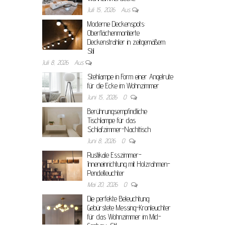
Juli 15, 2026
Aus
Moderne Deckenspots:
Oberflächenmontierte
Deckenstrahler in zeitgemäßem
Stil
Juli 8, 2026
Aus
Stehlampe in Form einer Angelrute
für die Ecke im Wohnzimmer
Juni 15, 2026
0
Berührungsempfindliche
Tischlampe für das
Schlafzimmer-Nachttisch
Juni 8, 2026
0
Rustikale Esszimmer-
Inneneinrichtung mit Holzrahmen-
Pendelleuchter
Mai 20, 2026
0
Die perfekte Beleuchtung:
Gebürstete Messing-Kronleuchter
für das Wohnzimmer im Mid-