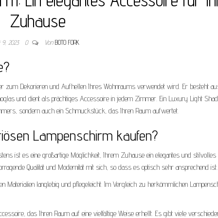
Zuhause
i 9, 2023
0
Von
BOTO FORK
e?
 der zum Dekorieren und Aufhellen Ihres Wohnraums verwendet wird. Er besteht au
noglas und dient als prächtiges Accessoire in jedem Zimmer. Ein Luxury Light Shad
Zimmers, sondern auch ein Schmuckstück, das Ihren Raum aufwertet.
riösen Lampenschirm kaufen?
tens ist es eine großartige Möglichkeit, Ihrem Zuhause ein elegantes und stilvolles
ragende Qualität und Modernität mit sich, so dass es optisch sehr ansprechend ist.
n Materialien langlebig und pflegeleicht. Im Vergleich zu herkömmlichen Lampens
ccessoire, das Ihren Raum auf eine vielfältige Weise erhellt. Es gibt viele verschiede