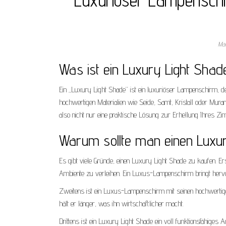
Ma
Was ist ein Luxury Light Shad
Ein „Luxury Light Shade“ ist ein luxuriöser Lampenschirm,
hochwertigen Materialien wie Seide, Samt, Kristall oder Mura
also nicht nur eine praktische Lösung zur Erhellung Ihres 
Warum sollte man einen Luxu
Es gibt viele Gründe, einen Luxury Light Shade zu kaufen. Ers
Ambiente zu verleihen. Ein Luxus-Lampenschirm bringt hervor
Zweitens ist ein Luxus-Lampenschirm mit seinen hochwertige
hält er länger, was ihn wirtschaftlicher macht.
Drittens ist ein Luxury Light Shade ein voll funktionsfähiges A