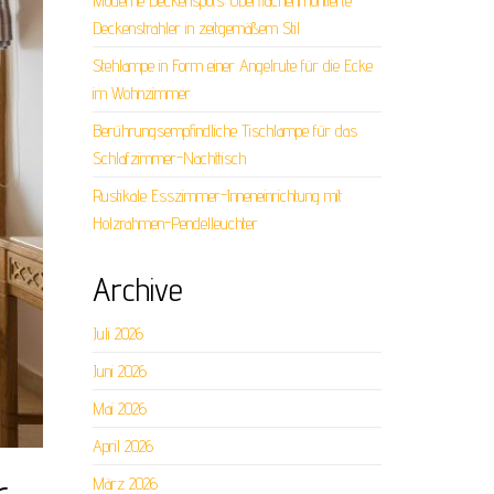
Moderne Deckenspots: Oberflächenmontierte
Deckenstrahler in zeitgemäßem Stil
Stehlampe in Form einer Angelrute für die Ecke
im Wohnzimmer
Berührungsempfindliche Tischlampe für das
Schlafzimmer-Nachttisch
Rustikale Esszimmer-Inneneinrichtung mit
Holzrahmen-Pendelleuchter
Archive
Juli 2026
Juni 2026
Mai 2026
April 2026
r
März 2026