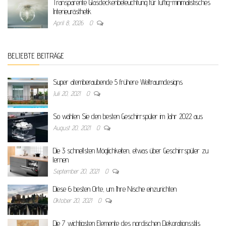
Transparente Glasdeckenbeleuchtung für luftig-minimalistisches
Interieurästhetik
April 8, 2026
0
BELIEBTE BEITRÄGE
Super atemberaubende 5 frühere Weltraumdesigns
Juli 20, 2021
0
So wählen Sie den besten Geschirrspüler im Jahr 2022 aus
August 20, 2021
0
Die 3 schnellsten Möglichkeiten, etwas über Geschirrspüler zu
lernen
September 20, 2021
0
Diese 6 besten Orte, um Ihre Nische einzurichten
Oktober 20, 2021
0
Die 7 wichtigsten Elemente des nordischen Dekorationsstils