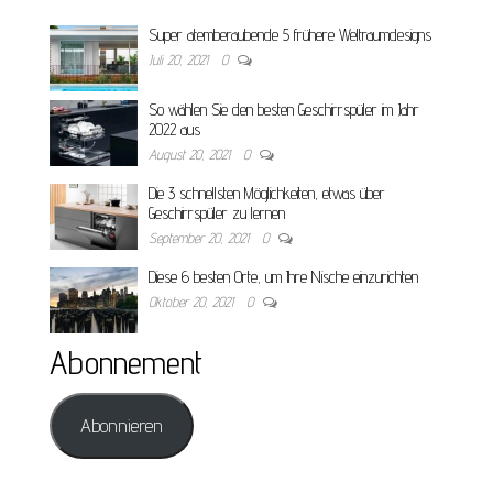
Super atemberaubende 5 frühere Weltraumdesigns
Juli 20, 2021
0
So wählen Sie den besten Geschirrspüler im Jahr
2022 aus
August 20, 2021
0
Die 3 schnellsten Möglichkeiten, etwas über
Geschirrspüler zu lernen
September 20, 2021
0
Diese 6 besten Orte, um Ihre Nische einzurichten
Oktober 20, 2021
0
Abonnement
Abonnieren