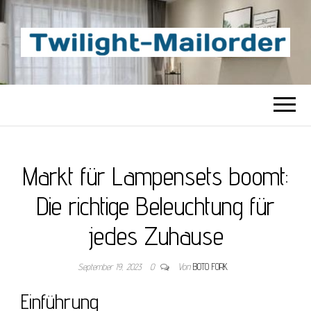
TWILIGHT-
Beste Content-Sharing-Site
MAILORDER
Markt für Lampensets boomt:
Die richtige Beleuchtung für
jedes Zuhause
September 19, 2023
0
Von
BOTO FORK
Einführung