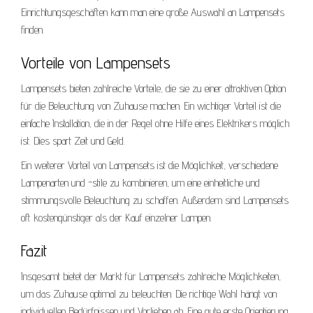
Einrichtungsgeschäften kann man eine große Auswahl an Lampensets
finden.
Vorteile von Lampensets
Lampensets bieten zahlreiche Vorteile, die sie zu einer attraktiven Option
für die Beleuchtung von Zuhause machen. Ein wichtiger Vorteil ist die
einfache Installation, die in der Regel ohne Hilfe eines Elektrikers möglich
ist. Dies spart Zeit und Geld.
Ein weiterer Vorteil von Lampensets ist die Möglichkeit, verschiedene
Lampenarten und -stile zu kombinieren, um eine einheitliche und
stimmungsvolle Beleuchtung zu schaffen. Außerdem sind Lampensets
oft kostengünstiger als der Kauf einzelner Lampen.
Fazit
Insgesamt bietet der Markt für Lampensets zahlreiche Möglichkeiten,
um das Zuhause optimal zu beleuchten. Die richtige Wahl hängt von
individuellen Bedürfnissen und Vorlieben ab. Eine gute erste Orientierung