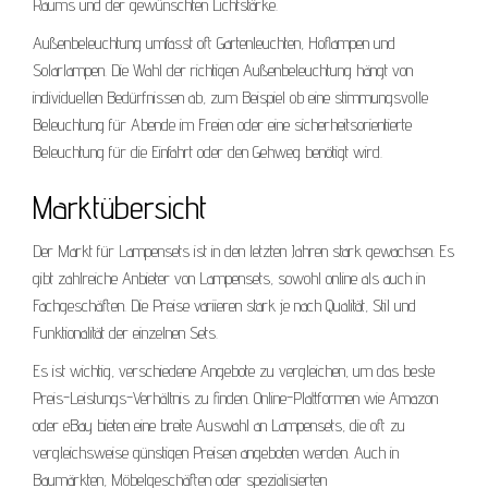
Raums und der gewünschten Lichtstärke.
Außenbeleuchtung umfasst oft Gartenleuchten, Hoflampen und
Solarlampen. Die Wahl der richtigen Außenbeleuchtung hängt von
individuellen Bedürfnissen ab, zum Beispiel ob eine stimmungsvolle
Beleuchtung für Abende im Freien oder eine sicherheitsorientierte
Beleuchtung für die Einfahrt oder den Gehweg benötigt wird.
Marktübersicht
Der Markt für Lampensets ist in den letzten Jahren stark gewachsen. Es
gibt zahlreiche Anbieter von Lampensets, sowohl online als auch in
Fachgeschäften. Die Preise variieren stark je nach Qualität, Stil und
Funktionalität der einzelnen Sets.
Es ist wichtig, verschiedene Angebote zu vergleichen, um das beste
Preis-Leistungs-Verhältnis zu finden. Online-Plattformen wie Amazon
oder eBay bieten eine breite Auswahl an Lampensets, die oft zu
vergleichsweise günstigen Preisen angeboten werden. Auch in
Baumärkten, Möbelgeschäften oder spezialisierten