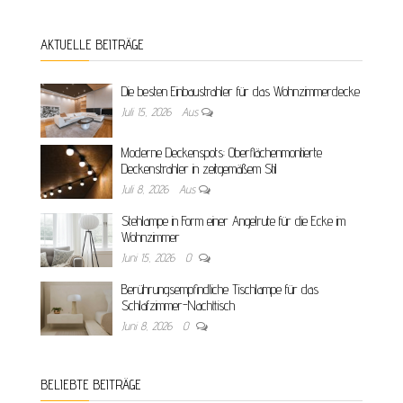
AKTUELLE BEITRÄGE
Die besten Einbaustrahler für das Wohnzimmerdecke
Juli 15, 2026
Aus
Moderne Deckenspots: Oberflächenmontierte
Deckenstrahler in zeitgemäßem Stil
Juli 8, 2026
Aus
Stehlampe in Form einer Angelrute für die Ecke im
Wohnzimmer
Juni 15, 2026
0
Berührungsempfindliche Tischlampe für das
Schlafzimmer-Nachttisch
Juni 8, 2026
0
BELIEBTE BEITRÄGE