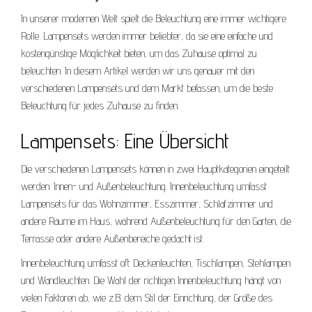
In unserer modernen Welt spielt die Beleuchtung eine immer wichtigere
Rolle. Lampensets werden immer beliebter, da sie eine einfache und
kostengünstige Möglichkeit bieten, um das Zuhause optimal zu
beleuchten. In diesem Artikel werden wir uns genauer mit den
verschiedenen Lampensets und dem Markt befassen, um die beste
Beleuchtung für jedes Zuhause zu finden.
Lampensets: Eine Übersicht
Die verschiedenen Lampensets können in zwei Hauptkategorien eingeteilt
werden: Innen- und Außenbeleuchtung. Innenbeleuchtung umfasst
Lampensets für das Wohnzimmer, Esszimmer, Schlafzimmer und
andere Räume im Haus, während Außenbeleuchtung für den Garten, die
Terrasse oder andere Außenbereiche gedacht ist.
Innenbeleuchtung umfasst oft Deckenleuchten, Tischlampen, Stehlampen
und Wandleuchten. Die Wahl der richtigen Innenbeleuchtung hängt von
vielen Faktoren ab, wie z.B. dem Stil der Einrichtung, der Größe des