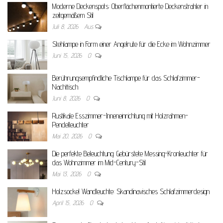
Moderne Deckenspots: Oberflächenmontierte Deckenstrahler in
zeitgemäßem Stil
Juli 8, 2026
Aus
Stehlampe in Form einer Angelrute für die Ecke im Wohnzimmer
Juni 15, 2026
0
Berührungsempfindliche Tischlampe für das Schlafzimmer-
Nachttisch
Juni 8, 2026
0
Rustikale Esszimmer-Inneneinrichtung mit Holzrahmen-
Pendelleuchter
Mai 20, 2026
0
Die perfekte Beleuchtung: Gebürstete Messing-Kronleuchter für
das Wohnzimmer im Mid-Century-Stil
Mai 13, 2026
0
Holzsockel Wandleuchte: Skandinavisches Schlafzimmerdesign
April 15, 2026
0