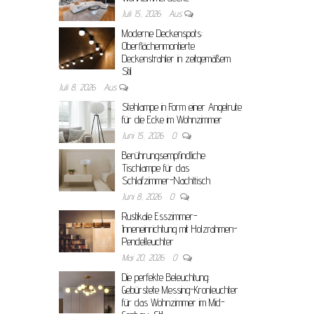
Juli 15, 2026
Aus
Moderne Deckenspots:
Oberflächenmontierte
Deckenstrahler in zeitgemäßem
Stil
Juli 8, 2026
Aus
Stehlampe in Form einer Angelrute
für die Ecke im Wohnzimmer
Juni 15, 2026
0
Berührungsempfindliche
Tischlampe für das
Schlafzimmer-Nachttisch
Juni 8, 2026
0
Rustikale Esszimmer-
Inneneinrichtung mit Holzrahmen-
Pendelleuchter
Mai 20, 2026
0
Die perfekte Beleuchtung:
Gebürstete Messing-Kronleuchter
für das Wohnzimmer im Mid-