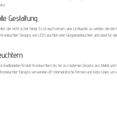
anz.
le Gestaltung
len, der nicht zu tief hängt. Es ist auch ratsam, eine Lichtquelle zu wählen, die de
 Kronleuchter-Designs wie LED-Leuchten oder Glaspendelleuchten sind ideal für nie
leuchtern
Von traditionellen Kristall-Kronleuchtern bis hin zu modernen Designs aus Metall und 
ronleuchter-Designs verwenden oft minimalistische Formen und klare Linien, um e