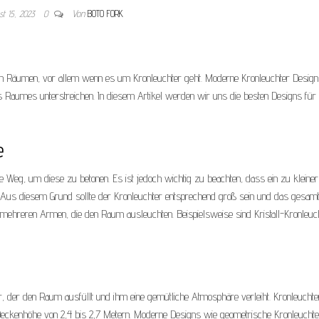
st 15, 2023
0
Von
BOTO FORK
 von Räumen, vor allem wenn es um Kronleuchter geht. Moderne Kronleuchter Desig
 des Raumes unterstreichen. In diesem Artikel werden wir uns die besten Designs für
e
e Weg, um diese zu betonen. Es ist jedoch wichtig zu beachten, dass ein zu kleiner
 Aus diesem Grund sollte der Kronleuchter entsprechend groß sein und das gesam
t mehreren Armen, die den Raum ausleuchten. Beispielsweise sind Kristall-Kronleuc
r, der den Raum ausfüllt und ihm eine gemütliche Atmosphäre verleiht. Kronleuchter
Deckenhöhe von 2,4 bis 2,7 Metern. Moderne Designs wie geometrische Kronleuchte