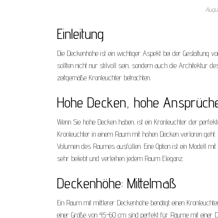
Augu
Einleitung
Die Deckenhöhe ist ein wichtiger Aspekt bei der Gestaltung
sollten nicht nur stilvoll sein, sondern auch die Architektur
zeitgemäße Kronleuchter betrachten.
Hohe Decken, hohe Ansprüch
Wenn Sie hohe Decken haben, ist ein Kronleuchter der perfekt
Kronleuchter in einem Raum mit hohen Decken verloren geht.
Volumen des Raumes ausfüllen. Eine Option ist ein Modell mi
sehr beliebt und verleihen jedem Raum Eleganz.
Deckenhöhe: Mittelmaß
Ein Raum mit mittlerer Deckenhöhe benötigt einen Kronleuchte
einer Größe von 45-60 cm sind perfekt für Räume mit einer 