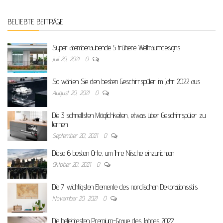
BELIEBTE BEITRÄGE
Super atemberaubende 5 frühere Weltraumdesigns
Juli 20, 2021
0
So wählen Sie den besten Geschirrspüler im Jahr 2022 aus
August 20, 2021
0
Die 3 schnellsten Möglichkeiten, etwas über Geschirrspüler zu
lernen
September 20, 2021
0
Diese 6 besten Orte, um Ihre Nische einzurichten
Oktober 20, 2021
0
Die 7 wichtigsten Elemente des nordischen Dekorationsstils
November 20, 2021
0
Die beliebtesten Premium-Graue des Jahres 2022