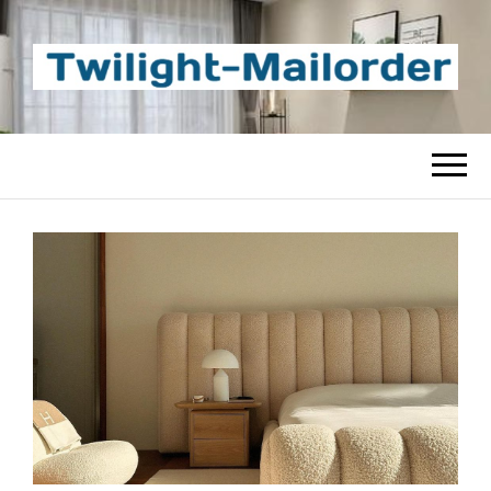
TWILIGHT-
Beste Content-Sharing-Site
MAILORDER