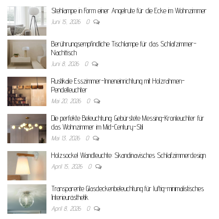
Stehlampe in Form einer Angelrute für die Ecke im Wohnzimmer
Juni 15, 2026
0
Berührungsempfindliche Tischlampe für das Schlafzimmer-
Nachttisch
Juni 8, 2026
0
Rustikale Esszimmer-Inneneinrichtung mit Holzrahmen-
Pendelleuchter
Mai 20, 2026
0
Die perfekte Beleuchtung: Gebürstete Messing-Kronleuchter für
das Wohnzimmer im Mid-Century-Stil
Mai 13, 2026
0
Holzsockel Wandleuchte: Skandinavisches Schlafzimmerdesign
April 15, 2026
0
Transparente Glasdeckenbeleuchtung für luftig-minimalistisches
Interieurästhetik
April 8, 2026
0