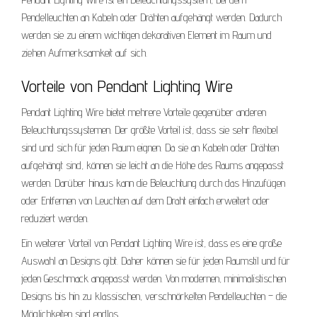
Pendelleuchten an Kabeln oder Drähten aufgehängt werden. Dadurch
werden sie zu einem wichtigen dekorativen Element im Raum und
ziehen Aufmerksamkeit auf sich.
Vorteile von Pendant Lighting Wire
Pendant Lighting Wire bietet mehrere Vorteile gegenüber anderen
Beleuchtungssystemen. Der größte Vorteil ist, dass sie sehr flexibel
sind und sich für jeden Raum eignen. Da sie an Kabeln oder Drähten
aufgehängt sind, können sie leicht an die Höhe des Raums angepasst
werden. Darüber hinaus kann die Beleuchtung durch das Hinzufügen
oder Entfernen von Leuchten auf dem Draht einfach erweitert oder
reduziert werden.
Ein weiterer Vorteil von Pendant Lighting Wire ist, dass es eine große
Auswahl an Designs gibt. Daher können sie für jeden Raumstil und für
jeden Geschmack angepasst werden. Von modernen, minimalistischen
Designs bis hin zu klassischen, verschnörkelten Pendelleuchten – die
Möglichkeiten sind endlos.