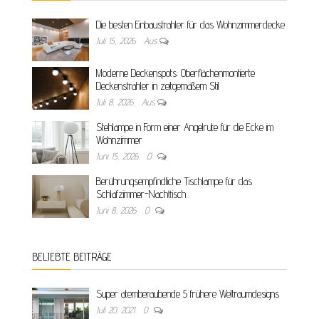
Die besten Einbaustrahler für das Wohnzimmerdecke
Juli 15, 2026
Aus
Moderne Deckenspots: Oberflächenmontierte
Deckenstrahler in zeitgemäßem Stil
Juli 8, 2026
Aus
Stehlampe in Form einer Angelrute für die Ecke im
Wohnzimmer
Juni 15, 2026
0
Berührungsempfindliche Tischlampe für das
Schlafzimmer-Nachttisch
Juni 8, 2026
0
BELIEBTE BEITRÄGE
Super atemberaubende 5 frühere Weltraumdesigns
Juli 20, 2021
0