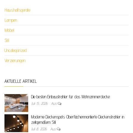
Haushaltsgeräte
Lampen
Möbel
Stil
Uncategorized
Verzierungen
AKTUELLE ARTIKEL
Die besten Einbaustrahler für das Wohnzimmerdecke
Juli 15, 2026
Aus
Moderne Deckenspots: Oberflächenmontierte Deckenstrahler in
zeitgemäßem Stil
Juli 8, 2026
Aus