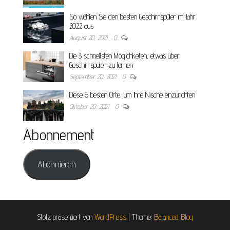
So wählen Sie den besten Geschirrspüler im Jahr
2022 aus
August 20, 2021
0
Die 3 schnellsten Möglichkeiten, etwas über
Geschirrspüler zu lernen
September 20, 2021
0
Diese 6 besten Orte, um Ihre Nische einzurichten
Oktober 20, 2021
0
Abonnement
Abonnieren
Stolz präsentiert von
WordPress
|
Theme:
Balanced Blog