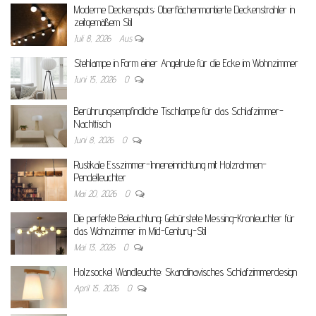
Moderne Deckenspots: Oberflächenmontierte Deckenstrahler in
zeitgemäßem Stil
Juli 8, 2026
Aus
Stehlampe in Form einer Angelrute für die Ecke im Wohnzimmer
Juni 15, 2026
0
Berührungsempfindliche Tischlampe für das Schlafzimmer-
Nachttisch
Juni 8, 2026
0
Rustikale Esszimmer-Inneneinrichtung mit Holzrahmen-
Pendelleuchter
Mai 20, 2026
0
Die perfekte Beleuchtung: Gebürstete Messing-Kronleuchter für
das Wohnzimmer im Mid-Century-Stil
Mai 13, 2026
0
Holzsockel Wandleuchte: Skandinavisches Schlafzimmerdesign
April 15, 2026
0