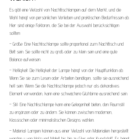
Es gibt eine Vielzahl von Nachttischlampen auf dem Markt, und die
Wahl hängt von persönlichen Vorlieben und praktischen Bedürfnissen ab.
Hier sind einige Faktoren, die Sie bei der Auswahl berücksichtigen
sollten:
– Größe: Eine Nachtischlampe sollte proportional zum Nachttisch und
Bett sein. Sie sollte nicht zu groß oder zu klein sein und eine gute
Balance aufweisen.
– Helligkeit: Die Helligkeit der Lampe hängt von der Hauptfunktion ab.
Wenn Sie sie zum Lesen oder Arbeiten benötigen, sollte sie ausreichend
hell sein. Wenn Sie die Nachtischlampe jedoch nur als dekoratives
Element verwenden, kann eine schwächere Glühbirne ausreichend sein.
– Stil: Eine Nachtischlampe kann eine Gelegenheit bieten, den Raumstil
zu ergänzen oder zu ändern. Sie können zwischen modernen,
klassischen oder minimalistischen Designs wählen.
– Material: Lampen können aus einer Vielzahl von Materialien hergestellt
werden – von Holz und Metall bis hin zu Glas oder Kunststoff. Es hängt