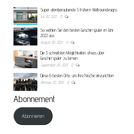
Super atemberaubende 5 frühere Weltraumdesigns
Juli 20, 2021
0
So wählen Sie den besten Geschirrspüler im Jahr
2022 aus
August 20, 2021
0
Die 3 schnellsten Möglichkeiten, etwas über
Geschirrspüler zu lernen
September 20, 2021
0
Diese 6 besten Orte, um Ihre Nische einzurichten
Oktober 20, 2021
0
Abonnement
Abonnieren