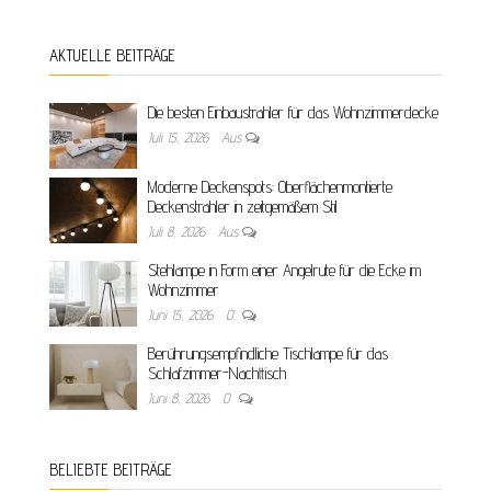
AKTUELLE BEITRÄGE
Die besten Einbaustrahler für das Wohnzimmerdecke
Juli 15, 2026
Aus
Moderne Deckenspots: Oberflächenmontierte
Deckenstrahler in zeitgemäßem Stil
Juli 8, 2026
Aus
Stehlampe in Form einer Angelrute für die Ecke im
Wohnzimmer
Juni 15, 2026
0
Berührungsempfindliche Tischlampe für das
Schlafzimmer-Nachttisch
Juni 8, 2026
0
BELIEBTE BEITRÄGE