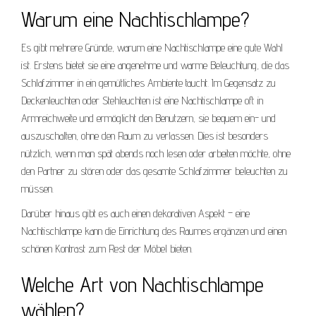
Warum eine Nachtischlampe?
Es gibt mehrere Gründe, warum eine Nachtischlampe eine gute Wahl
ist. Erstens bietet sie eine angenehme und warme Beleuchtung, die das
Schlafzimmer in ein gemütliches Ambiente taucht. Im Gegensatz zu
Deckenleuchten oder Stehleuchten ist eine Nachtischlampe oft in
Armreichweite und ermöglicht den Benutzern, sie bequem ein- und
auszuschalten, ohne den Raum zu verlassen. Dies ist besonders
nützlich, wenn man spät abends noch lesen oder arbeiten möchte, ohne
den Partner zu stören oder das gesamte Schlafzimmer beleuchten zu
müssen.
Darüber hinaus gibt es auch einen dekorativen Aspekt – eine
Nachtischlampe kann die Einrichtung des Raumes ergänzen und einen
schönen Kontrast zum Rest der Möbel bieten.
Welche Art von Nachtischlampe
wählen?