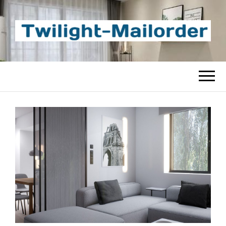
TWILIGHT-
Beste Content-Sharing-Site
MAILORDER