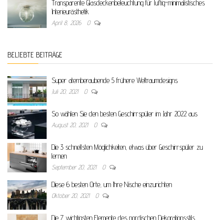
Transparente Glasdeckenbeleuchtung für luftig-minimalistisches
Interieurästhetik
April 8, 2026
0
BELIEBTE BEITRÄGE
Super atemberaubende 5 frühere Weltraumdesigns
Juli 20, 2021
0
So wählen Sie den besten Geschirrspüler im Jahr 2022 aus
August 20, 2021
0
Die 3 schnellsten Möglichkeiten, etwas über Geschirrspüler zu
lernen
September 20, 2021
0
Diese 6 besten Orte, um Ihre Nische einzurichten
Oktober 20, 2021
0
Die 7 wichtigsten Elemente des nordischen Dekorationsstils