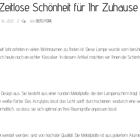
eitlose Schönheit für Ihr Zuhause
i 16, 2023
0
Von
BOTO FORK
 seit Jahrzehnten in vielen Wohnräumen zu finden ist. Diese Lampe wurde vom berü
h heute noch ein echter Klassiker. In diesem Artikel möchten wir Ihnen die Schönh
Design aus. Sie besteht aus einer runden Metallplatte, die den Lampenschirm trägt.
ne weiße Farbe. Das Acrylglas lässt das Licht sanft durchscheinen, wodurch eine 
rhältlich, so dass sie sich optimal an Ihre Raumgröße anpassen lässt.
erwendet werden, sind von höchster Qualität. Die Metallplatte ist aus poliertem Alum