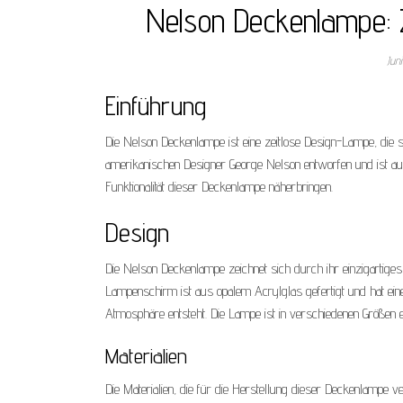
Nelson Deckenlampe: Z
Jun
Einführung
Die Nelson Deckenlampe ist eine zeitlose Design-Lampe, die
amerikanischen Designer George Nelson entworfen und ist auc
Funktionalität dieser Deckenlampe näherbringen.
Design
Die Nelson Deckenlampe zeichnet sich durch ihr einzigartiges 
Lampenschirm ist aus opalem Acrylglas gefertigt und hat ei
Atmosphäre entsteht. Die Lampe ist in verschiedenen Größen e
Materialien
Die Materialien, die für die Herstellung dieser Deckenlampe v