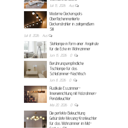
Juli 15, 2026
Aus
Moderne Deckenspots:
Oberflächenmontierte
Deckenstrahler in zeitgemäßem
Stil
Juli 8, 2026
Aus
Stehlampe in Form einer Angelrute
für die Ecke im Wohnzimmer
Juni 15, 2026
0
Berührungsempfindliche
Tischlampe für das
Schlafzimmer-Nachttisch
Juni 8, 2026
0
Rustikale Esszimmer-
Inneneinrichtung mit Holzrahmen-
Pendelleuchter
Mai 20, 2026
0
Die perfekte Beleuchtung:
Gebürstete Messing-Kronleuchter
für das Wohnzimmer im Mid-