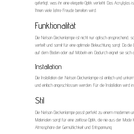
gefertigt, was ihr eine elegante Optik verleiht. Das Acrylgla
Ihnen viele Jahre Freude bereiten wird.
Funktionalität
Die Nelson Deckenlampe ist nicht nur optisch ansprechend, s
verteilt und somit für eine optimale Beleuchtung sorgt. Da di
auf dem Boden oder auf Möbeln ein. Dadurch eignet sie sich 
Installation
Die Installation der Nelson Deckenlampe ist einfach und unkom
und einfach angeschlossen werden. Für die Installation wird in 
Stil
Die Nelson Deckenlampe passt perfekt zu einem modernen und m
Materialen sorgt für eine zeitlose Optik, die nie aus der 
Atmosphäre der Gemütlichkeit und Entspannung.