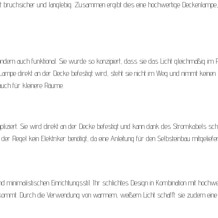
s ist bruchsicher und langlebig. Zusammen ergibt dies eine hochwertige Deckenlampe,
ondern auch funktional. Sie wurde so konzipiert, dass sie das Licht gleichmäßig im
e Lampe direkt an der Decke befestigt wird, steht sie nicht im Weg und nimmt keinen 
auch für kleinere Räume.
pliziert. Sie wird direkt an der Decke befestigt und kann dank des Stromkabels sch
der Regel kein Elektriker benötigt, da eine Anleitung für den Selbsteinbau mitgeliefer
inimalistischen Einrichtungsstil. Ihr schlichtes Design in Kombination mit hochwe
Mode kommt. Durch die Verwendung von warmem, weißem Licht schafft sie zudem eine