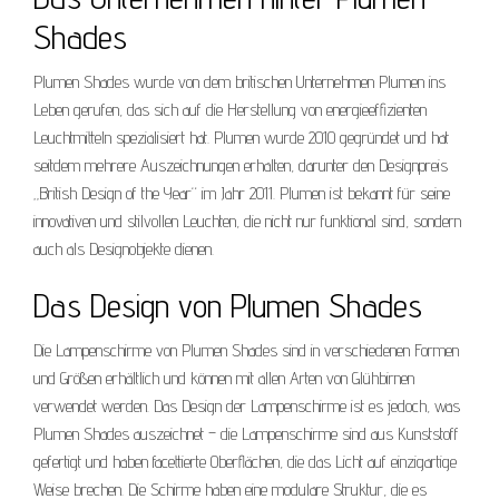
Shades
Plumen Shades wurde von dem britischen Unternehmen Plumen ins
Leben gerufen, das sich auf die Herstellung von energieeffizienten
Leuchtmitteln spezialisiert hat. Plumen wurde 2010 gegründet und hat
seitdem mehrere Auszeichnungen erhalten, darunter den Designpreis
„British Design of the Year“ im Jahr 2011. Plumen ist bekannt für seine
innovativen und stilvollen Leuchten, die nicht nur funktional sind, sondern
auch als Designobjekte dienen.
Das Design von Plumen Shades
Die Lampenschirme von Plumen Shades sind in verschiedenen Formen
und Größen erhältlich und können mit allen Arten von Glühbirnen
verwendet werden. Das Design der Lampenschirme ist es jedoch, was
Plumen Shades auszeichnet – die Lampenschirme sind aus Kunststoff
gefertigt und haben facettierte Oberflächen, die das Licht auf einzigartige
Weise brechen. Die Schirme haben eine modulare Struktur, die es