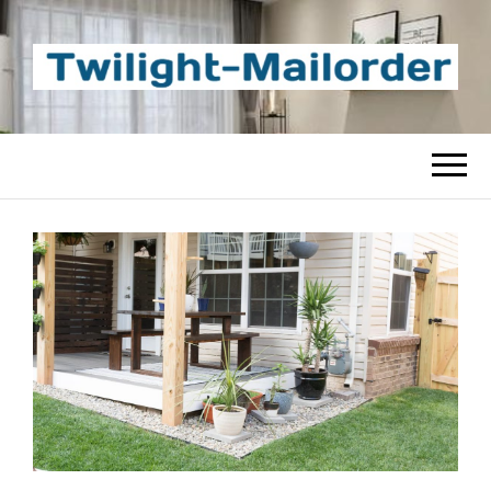
TWILIGHT-
Beste Content-Sharing-Site
MAILORDER