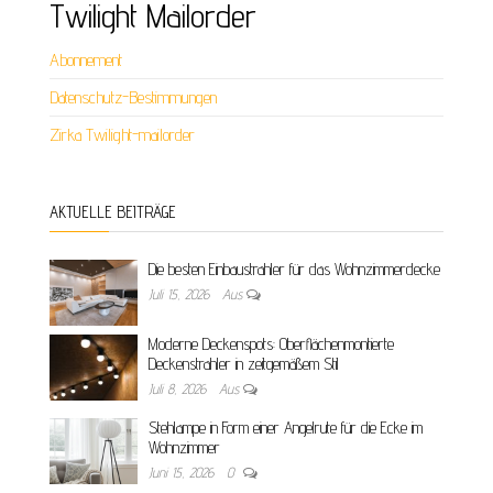
Twilight Mailorder
Abonnement
Datenschutz-Bestimmungen
Zirka Twilight-mailorder
AKTUELLE BEITRÄGE
Die besten Einbaustrahler für das Wohnzimmerdecke
Juli 15, 2026
Aus
Moderne Deckenspots: Oberflächenmontierte
Deckenstrahler in zeitgemäßem Stil
Juli 8, 2026
Aus
Stehlampe in Form einer Angelrute für die Ecke im
Wohnzimmer
Juni 15, 2026
0