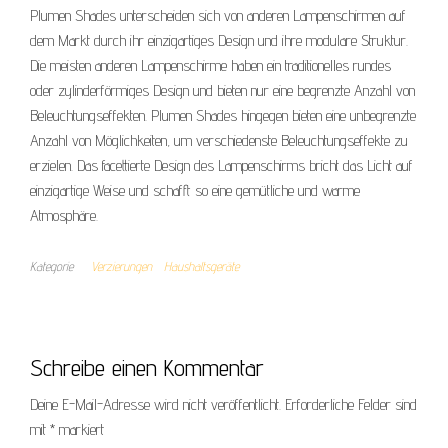
Plumen Shades unterscheiden sich von anderen Lampenschirmen auf
dem Markt durch ihr einzigartiges Design und ihre modulare Struktur.
Die meisten anderen Lampenschirme haben ein traditionelles rundes
oder zylinderförmiges Design und bieten nur eine begrenzte Anzahl von
Beleuchtungseffekten. Plumen Shades hingegen bieten eine unbegrenzte
Anzahl von Möglichkeiten, um verschiedenste Beleuchtungseffekte zu
erzielen. Das facettierte Design des Lampenschirms bricht das Licht auf
einzigartige Weise und schafft so eine gemütliche und warme
Atmosphäre.
Kategorie
Verzierungen
Haushaltsgeräte
Schreibe einen Kommentar
Deine E-Mail-Adresse wird nicht veröffentlicht.
Erforderliche Felder sind
mit
*
markiert