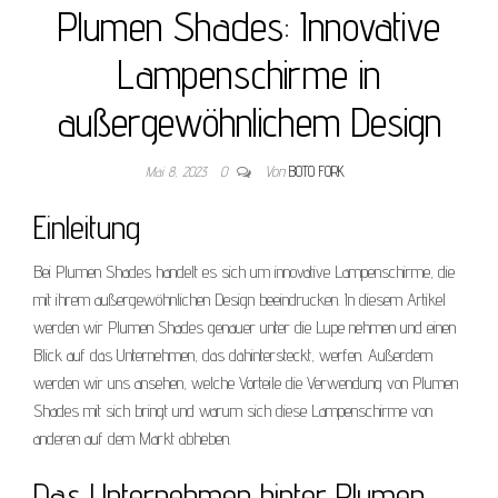
Plumen Shades: Innovative
Lampenschirme in
außergewöhnlichem Design
Mai 8, 2023
0
Von
BOTO FORK
Einleitung
Bei Plumen Shades handelt es sich um innovative Lampenschirme, die
mit ihrem außergewöhnlichen Design beeindrucken. In diesem Artikel
werden wir Plumen Shades genauer unter die Lupe nehmen und einen
Blick auf das Unternehmen, das dahintersteckt, werfen. Außerdem
werden wir uns ansehen, welche Vorteile die Verwendung von Plumen
Shades mit sich bringt und warum sich diese Lampenschirme von
anderen auf dem Markt abheben.
Das Unternehmen hinter Plumen