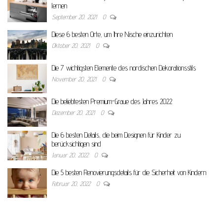
lernen
September 20, 2021
0
Diese 6 besten Orte, um Ihre Nische einzurichten
Oktober 20, 2021
0
Die 7 wichtigsten Elemente des nordischen Dekorationsstils
November 20, 2021
0
Die beliebtesten Premium-Graue des Jahres 2022
Dezember 20, 2021
0
Die 6 besten Details, die beim Designen für Kinder zu
berücksichtigen sind
Januar 20, 2022
0
Die 5 besten Renovierungsdetails für die Sicherheit von Kindern
Februar 20, 2022
0