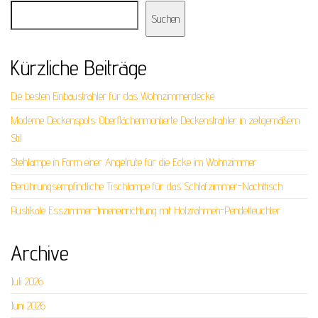
Suchen
Kürzliche Beiträge
Die besten Einbaustrahler für das Wohnzimmerdecke
Moderne Deckenspots: Oberflächenmontierte Deckenstrahler in zeitgemäßem
Stil
Stehlampe in Form einer Angelrute für die Ecke im Wohnzimmer
Berührungsempfindliche Tischlampe für das Schlafzimmer-Nachttisch
Rustikale Esszimmer-Inneneinrichtung mit Holzrahmen-Pendelleuchter
Archive
Juli 2026
Juni 2026