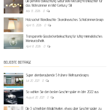
Die perfekte Beleuchtung: Gebürstete Messing-Kronleuchter für
das Wohnzimmer im Mid-Century-Stil
Mai 13, 2026
0
Holzsockel Wandleuchte: Skandinavisches Schlafzimmerdesign
April 15, 2026
0
Transparente Glasdeckenbeleuchtung für luftig-minimalistisches
Interieurästhetik
April 8, 2026
0
BELIEBTE BEITRÄGE
Super atemberaubende 5 frühere Weltraumdesigns
Juli 20, 2021
0
So wählen Sie den besten Geschirrspüler im Jahr 2022 aus
August 20, 2021
0
Die 3 schnellsten Möglichkeiten, etwas über Geschirrspüler zu