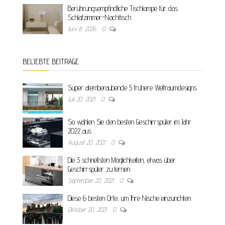
Berührungsempfindliche Tischlampe für das
Schlafzimmer-Nachttisch
Juni 8, 2026
0
BELIEBTE BEITRÄGE
Super atemberaubende 5 frühere Weltraumdesigns
Juli 20, 2021
0
So wählen Sie den besten Geschirrspüler im Jahr
2022 aus
August 20, 2021
0
Die 3 schnellsten Möglichkeiten, etwas über
Geschirrspüler zu lernen
September 20, 2021
0
Diese 6 besten Orte, um Ihre Nische einzurichten
Oktober 20, 2021
0