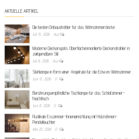
AKTUELLE ARTIKEL
Die besten Einbaustrahler für das Wohnzimmerdecke
Juli 15, 2026
Aus
Moderne Deckenspots: Oberflächenmontierte Deckenstrahler in
zeitgemäßem Stil
Juli 8, 2026
Aus
Stehlampe in Form einer Angelrute für die Ecke im Wohnzimmer
Juni 15, 2026
0
Berührungsempfindliche Tischlampe für das Schlafzimmer-
Nachttisch
Juni 8, 2026
0
Rustikale Esszimmer-Inneneinrichtung mit Holzrahmen-
Pendelleuchter
Mai 20, 2026
0