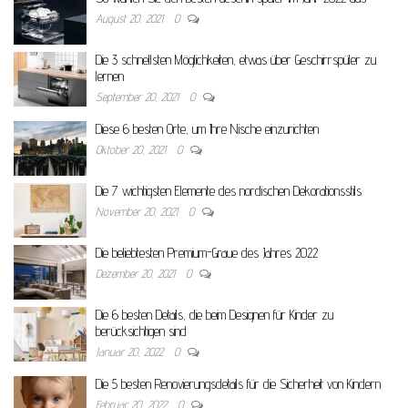
August 20, 2021
0
Die 3 schnellsten Möglichkeiten, etwas über Geschirrspüler zu
lernen
September 20, 2021
0
Diese 6 besten Orte, um Ihre Nische einzurichten
Oktober 20, 2021
0
Die 7 wichtigsten Elemente des nordischen Dekorationsstils
November 20, 2021
0
Die beliebtesten Premium-Graue des Jahres 2022
Dezember 20, 2021
0
Die 6 besten Details, die beim Designen für Kinder zu
berücksichtigen sind
Januar 20, 2022
0
Die 5 besten Renovierungsdetails für die Sicherheit von Kindern
Februar 20, 2022
0