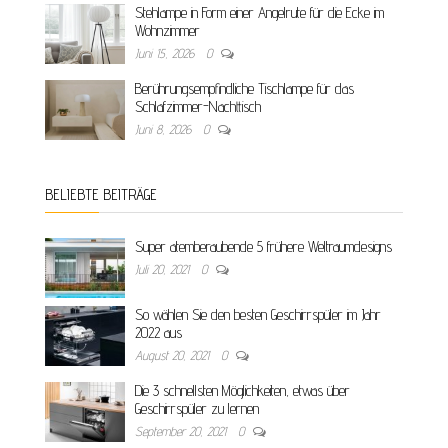
Stehlampe in Form einer Angelrute für die Ecke im
Wohnzimmer
Juni 15, 2026
0
Berührungsempfindliche Tischlampe für das
Schlafzimmer-Nachttisch
Juni 8, 2026
0
BELIEBTE BEITRÄGE
Super atemberaubende 5 frühere Weltraumdesigns
Juli 20, 2021
0
So wählen Sie den besten Geschirrspüler im Jahr
2022 aus
August 20, 2021
0
Die 3 schnellsten Möglichkeiten, etwas über
Geschirrspüler zu lernen
September 20, 2021
0