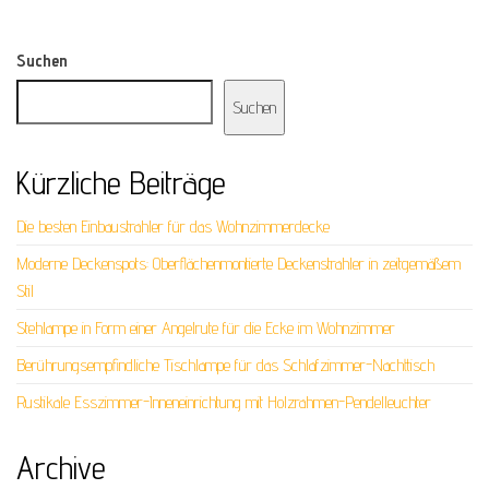
Suchen
Suchen
Kürzliche Beiträge
Die besten Einbaustrahler für das Wohnzimmerdecke
Moderne Deckenspots: Oberflächenmontierte Deckenstrahler in zeitgemäßem
Stil
Stehlampe in Form einer Angelrute für die Ecke im Wohnzimmer
Berührungsempfindliche Tischlampe für das Schlafzimmer-Nachttisch
Rustikale Esszimmer-Inneneinrichtung mit Holzrahmen-Pendelleuchter
Archive