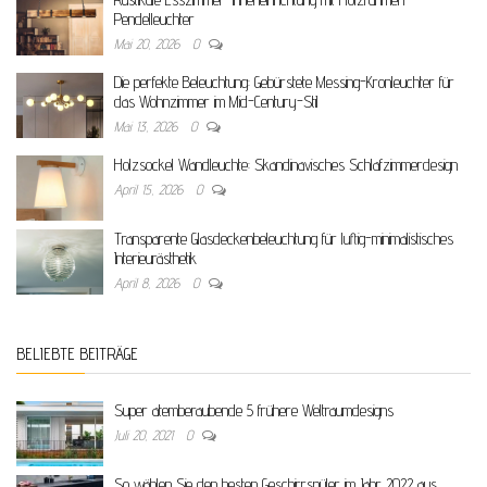
Pendelleuchter
Mai 20, 2026
0
Die perfekte Beleuchtung: Gebürstete Messing-Kronleuchter für
das Wohnzimmer im Mid-Century-Stil
Mai 13, 2026
0
Holzsockel Wandleuchte: Skandinavisches Schlafzimmerdesign
April 15, 2026
0
Transparente Glasdeckenbeleuchtung für luftig-minimalistisches
Interieurästhetik
April 8, 2026
0
BELIEBTE BEITRÄGE
Super atemberaubende 5 frühere Weltraumdesigns
Juli 20, 2021
0
So wählen Sie den besten Geschirrspüler im Jahr 2022 aus