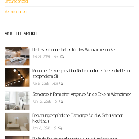
Uncategorized
Verzierungen
AKTUELLE ARTIKEL
Die besten Einbaustrahler für das Wohnzimmerdecke
Juli 15, 2026
Aus
Moderne Deckenspots: Oberflächenmontierte Deckenstrahler in
zeitgemäßem Stil
Juli 8, 2026
Aus
Stehlampe in Form einer Angelrute für die Ecke im Wohnzimmer
Juni 15, 2026
0
Berührungsempfindliche Tischlampe für das Schlafzimmer-
Nachttisch
Juni 8, 2026
0
Rustikale Esszimmer-Inneneinrichtung mit Holzrahmen-