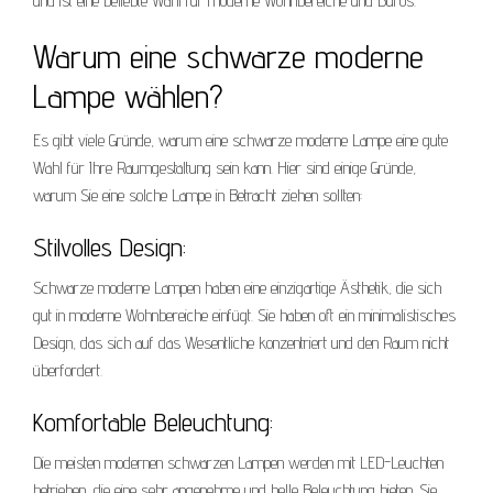
und ist eine beliebte Wahl für moderne Wohnbereiche und Büros.
Warum eine schwarze moderne
Lampe wählen?
Es gibt viele Gründe, warum eine schwarze moderne Lampe eine gute
Wahl für Ihre Raumgestaltung sein kann. Hier sind einige Gründe,
warum Sie eine solche Lampe in Betracht ziehen sollten:
Stilvolles Design:
Schwarze moderne Lampen haben eine einzigartige Ästhetik, die sich
gut in moderne Wohnbereiche einfügt. Sie haben oft ein minimalistisches
Design, das sich auf das Wesentliche konzentriert und den Raum nicht
überfordert.
Komfortable Beleuchtung:
Die meisten modernen schwarzen Lampen werden mit LED-Leuchten
betrieben, die eine sehr angenehme und helle Beleuchtung bieten. Sie