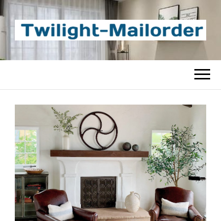
TWILIGHT-
Beste Content-Sharing-Site
MAILORDER