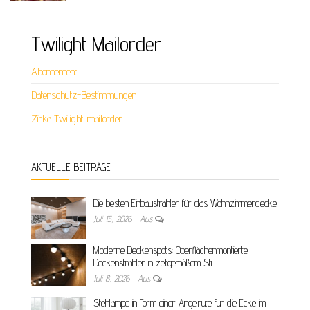
Twilight Mailorder
Abonnement
Datenschutz-Bestimmungen
Zirka Twilight-mailorder
AKTUELLE BEITRÄGE
Die besten Einbaustrahler für das Wohnzimmerdecke
Juli 15, 2026
Aus
Moderne Deckenspots: Oberflächenmontierte
Deckenstrahler in zeitgemäßem Stil
Juli 8, 2026
Aus
Stehlampe in Form einer Angelrute für die Ecke im