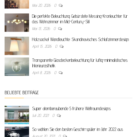
Mai 20, 2026
0
Die perfekte Beleuchtung: Gebürstete Messing-Kronleuchter für
das Wohnzimmer im Mid-Century-Stil
Mai 13, 2026
0
Holzsockel Wandleuchte: Skandinavisches Schlafzimmerdesign
April 15, 2026
0
Transparente Glasdeckenbeleuchtung für luftig-minimalistisches
Interieurästhetik
April 8, 2026
0
BELIEBTE BEITRÄGE
Super atemberaubende 5 frühere Weltraumdesigns
Juli 20, 2021
0
So wählen Sie den besten Geschirrspüler im Jahr 2022 aus
August 20, 2021
0