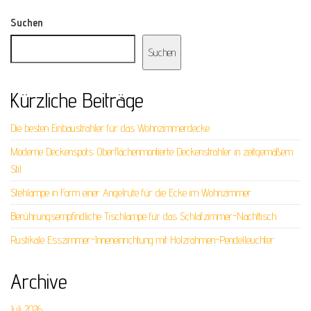
Suchen
Suchen
Kürzliche Beiträge
Die besten Einbaustrahler für das Wohnzimmerdecke
Moderne Deckenspots: Oberflächenmontierte Deckenstrahler in zeitgemäßem
Stil
Stehlampe in Form einer Angelrute für die Ecke im Wohnzimmer
Berührungsempfindliche Tischlampe für das Schlafzimmer-Nachttisch
Rustikale Esszimmer-Inneneinrichtung mit Holzrahmen-Pendelleuchter
Archive
Juli 2026