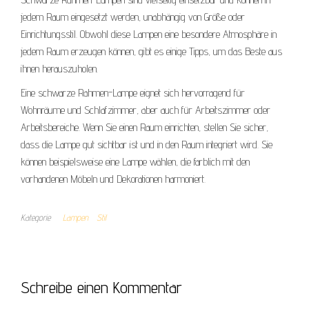
jedem Raum eingesetzt werden, unabhängig von Größe oder
Einrichtungsstil. Obwohl diese Lampen eine besondere Atmosphäre in
jedem Raum erzeugen können, gibt es einige Tipps, um das Beste aus
ihnen herauszuholen.
Eine schwarze Rahmen-Lampe eignet sich hervorragend für
Wohnräume und Schlafzimmer, aber auch für Arbeitszimmer oder
Arbeitsbereiche. Wenn Sie einen Raum einrichten, stellen Sie sicher,
dass die Lampe gut sichtbar ist und in den Raum integriert wird. Sie
können beispielsweise eine Lampe wählen, die farblich mit den
vorhandenen Möbeln und Dekorationen harmoniert.
Kategorie
Lampen
Stil
Schreibe einen Kommentar