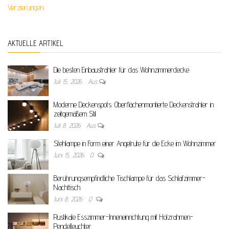
Verzierungen
AKTUELLE ARTIKEL
Die besten Einbaustrahler für das Wohnzimmerdecke
Juli 15, 2026
Aus
Moderne Deckenspots: Oberflächenmontierte Deckenstrahler in
zeitgemäßem Stil
Juli 8, 2026
Aus
Stehlampe in Form einer Angelrute für die Ecke im Wohnzimmer
Juni 15, 2026
0
Berührungsempfindliche Tischlampe für das Schlafzimmer-
Nachttisch
Juni 8, 2026
0
Rustikale Esszimmer-Inneneinrichtung mit Holzrahmen-
Pendelleuchter