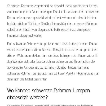
Schwarze Rahmen-Lampen sind so gestaltet, dass sie ein gemütliches
Ambiente in jedem Raum erzeugen. Das Licht, das von einer schwarzen
Rahmen-Lampe ausgestrahlt wird, scheint wärmer als das Licht einer
herkömmlichen Glühbirne. Darüber hinaus fügt der schwarze Rahmen
selbst einen Hauch von Eleganz und Raffinesse hinzu, was jedes
Innenraumdesign aufwertet.
Eine schwarze Rahmen-Lampe kann auch dazu beitragen, einen Raum
visuell zu definieren. Wenn Sie zum Beispiel eine solche Lampe in einen
offenen Wohnraum stellen, kann sie dazu beitragen, den Raum wie z. B.
den Wohnbereich oder Essbereich zu definieren und Ihnen helfen, die
gewünschte Atmosphäre zu schaffen. Darüber hinaus kann eine
schwarze Rahmen-Lampe auch als zentraler Punkt im Raum dienen, an
dem sich alle Möbel ausrichten.
Wo können schwarze Rahmen-Lampen
eingesetzt werden?
Schwarze Rahmen-Lampen sind vielseitig einsetzbar und können in