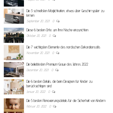
Die 3 schnellsten Möglichkeiten, etwas über Geschirrspüler zu
lernen
September 20, 2021
0
Diese 6 besten Orte, um Ihre Nische einzurichten
Oktober 20, 2021
0
Die 7 wichtigsten Elemente des nordischen Dekorationsstils
November 20, 2021
0
Die beliebtesten Premium-Graue des Jahres 2022
Dezember 20, 2021
0
Die 6 besten Details, die beim Designen für Kinder zu
berücksichtigen sind
Januar 20, 2022
0
Die 5 besten Renovierungsdetails für die Sicherheit von Kindern
Februar 20, 2022
0