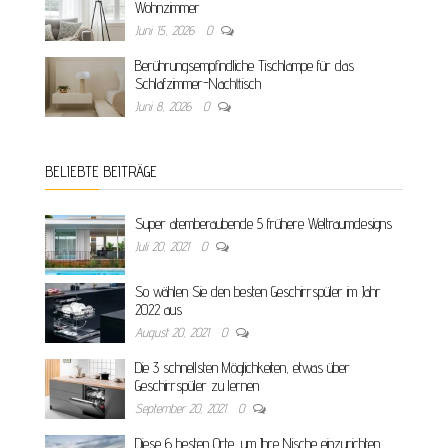
Wohnzimmer
Juni 15, 2026
0
Berührungsempfindliche Tischlampe für das
Schlafzimmer-Nachttisch
Juni 8, 2026
0
BELIEBTE BEITRÄGE
Super atemberaubende 5 frühere Weltraumdesigns
Juli 20, 2021
0
So wählen Sie den besten Geschirrspüler im Jahr
2022 aus
August 20, 2021
0
Die 3 schnellsten Möglichkeiten, etwas über
Geschirrspüler zu lernen
September 20, 2021
0
Diese 6 besten Orte, um Ihre Nische einzurichten