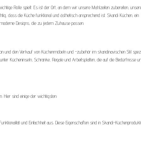
ichtige Rolle spielt. Es ist der Ort, an dem wir unsere Mahlzeiten zubereiten, unser
ig, dass die Küche funktional und ästhetisch ansprechend ist. Skandi Küchen, ein
et moderne Designs, die zu jedem Zuhause passen.
ion und den Verkauf von Küchenmöbeln und -zubehör im skandinavischen Stil spezia
runter Kücheninseln, Schränke, Regale und Arbeitsplatten, die auf die Bedürfnisse u
 Hier sind einige der wichtigsten:
nktionalität und Einfachheit aus. Diese Eigenschaften sind in Skandi-Küchenproduk