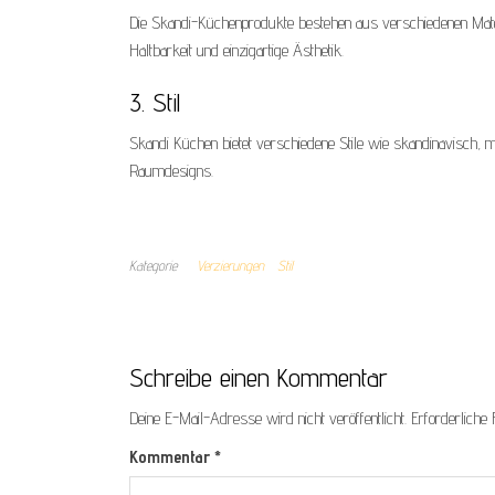
Die Skandi-Küchenprodukte bestehen aus verschiedenen Materia
Haltbarkeit und einzigartige Ästhetik.
3. Stil
Skandi Küchen bietet verschiedene Stile wie skandinavisch, mo
Raumdesigns.
Kategorie
Verzierungen
Stil
Schreibe einen Kommentar
Deine E-Mail-Adresse wird nicht veröffentlicht.
Erforderliche 
Kommentar
*