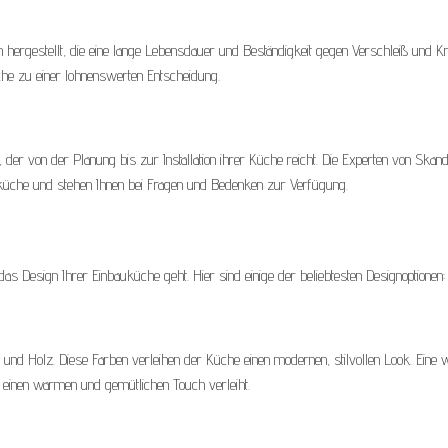
ergestellt, die eine lange Lebensdauer und Beständigkeit gegen Verschleiß und Kr
üche zu einer lohnenswerten Entscheidung.
der von der Planung bis zur Installation ihrer Küche reicht. Die Experten von Skand
üche und stehen Ihnen bei Fragen und Bedenken zur Verfügung.
as Design Ihrer Einbauküche geht. Hier sind einige der beliebtesten Designoptionen:
und Holz. Diese Farben verleihen der Küche einen modernen, stilvollen Look. Eine 
 einen warmen und gemütlichen Touch verleiht.