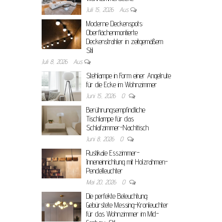
Juli 15, 2026
Aus
Moderne Deckenspots:
Oberflächenmontierte
Deckenstrahler in zeitgemäßem
Stil
Juli 8, 2026
Aus
Stehlampe in Form einer Angelrute
für die Ecke im Wohnzimmer
Juni 15, 2026
0
Berührungsempfindliche
Tischlampe für das
Schlafzimmer-Nachttisch
Juni 8, 2026
0
Rustikale Esszimmer-
Inneneinrichtung mit Holzrahmen-
Pendelleuchter
Mai 20, 2026
0
Die perfekte Beleuchtung:
Gebürstete Messing-Kronleuchter
für das Wohnzimmer im Mid-