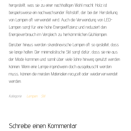
hergestellt, was sie zu einer nachhaltigen Wahl macht. Holz ist
beispielsweise ein nachwachsender Rohstoff, der bei der Herstellung
von Lampen oft verwendet wird. Auch die Verwendung von LED-
Lampen sorgt für eine hohe Energieeffizienz und reduziert den
Energieverbrauch im Vergleich zu herkömmlichen Glühlampen.
Darüber hinaus werden skandinavische Lampen oft so gestaltet, dass
sie lange halten. Der minimalistische Stil sorgt dafür, dass sie nie aus
der Mode kommen und somit über viele Jahre hinweg genutzt werden
können. Wenn eine Lampe irgendwann doch ausgetauscht werden
muss, können die meisten Materialien recycelt oder wiederverwendet
werden.
Kategorie
Lampen
Stil
Schreibe einen Kommentar