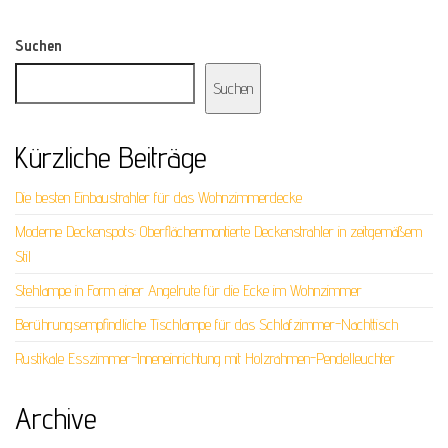
Suchen
Suchen
Kürzliche Beiträge
Die besten Einbaustrahler für das Wohnzimmerdecke
Moderne Deckenspots: Oberflächenmontierte Deckenstrahler in zeitgemäßem
Stil
Stehlampe in Form einer Angelrute für die Ecke im Wohnzimmer
Berührungsempfindliche Tischlampe für das Schlafzimmer-Nachttisch
Rustikale Esszimmer-Inneneinrichtung mit Holzrahmen-Pendelleuchter
Archive