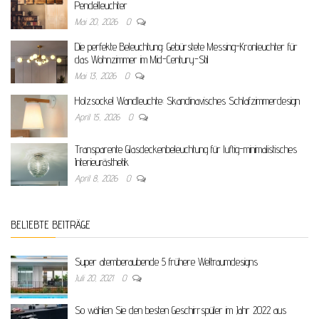
Pendelleuchter
Mai 20, 2026
0
Die perfekte Beleuchtung: Gebürstete Messing-Kronleuchter für
das Wohnzimmer im Mid-Century-Stil
Mai 13, 2026
0
Holzsockel Wandleuchte: Skandinavisches Schlafzimmerdesign
April 15, 2026
0
Transparente Glasdeckenbeleuchtung für luftig-minimalistisches
Interieurästhetik
April 8, 2026
0
BELIEBTE BEITRÄGE
Super atemberaubende 5 frühere Weltraumdesigns
Juli 20, 2021
0
So wählen Sie den besten Geschirrspüler im Jahr 2022 aus