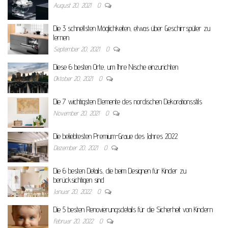
August 20, 2021
0
Die 3 schnellsten Möglichkeiten, etwas über Geschirrspüler zu
lernen
September 20, 2021
0
Diese 6 besten Orte, um Ihre Nische einzurichten
Oktober 20, 2021
0
Die 7 wichtigsten Elemente des nordischen Dekorationsstils
November 20, 2021
0
Die beliebtesten Premium-Graue des Jahres 2022
Dezember 20, 2021
0
Die 6 besten Details, die beim Designen für Kinder zu
berücksichtigen sind
Januar 20, 2022
0
Die 5 besten Renovierungsdetails für die Sicherheit von Kindern
Februar 20, 2022
0