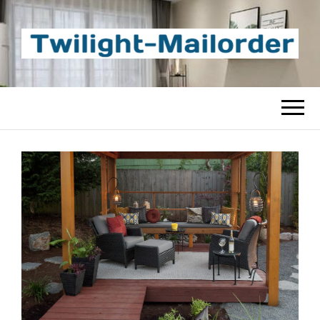
TWILIGHT-
Beste Content-Sharing-Site
MAILORDER