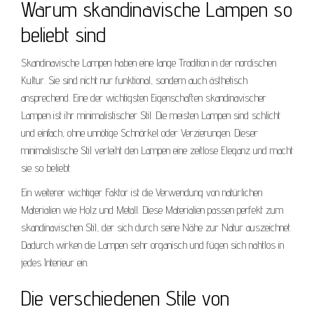
Warum skandinavische Lampen so
beliebt sind
Skandinavische Lampen haben eine lange Tradition in der nordischen
Kultur. Sie sind nicht nur funktional, sondern auch ästhetisch
ansprechend. Eine der wichtigsten Eigenschaften skandinavischer
Lampen ist ihr minimalistischer Stil. Die meisten Lampen sind schlicht
und einfach, ohne unnötige Schnörkel oder Verzierungen. Dieser
minimalistische Stil verleiht den Lampen eine zeitlose Eleganz und macht
sie so beliebt.
Ein weiterer wichtiger Faktor ist die Verwendung von natürlichen
Materialien wie Holz und Metall. Diese Materialien passen perfekt zum
skandinavischen Stil, der sich durch seine Nähe zur Natur auszeichnet.
Dadurch wirken die Lampen sehr organisch und fügen sich nahtlos in
jedes Interieur ein.
Die verschiedenen Stile von