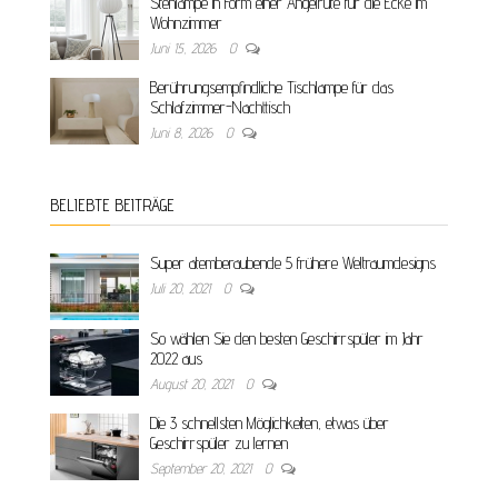
Stehlampe in Form einer Angelrute für die Ecke im
Wohnzimmer
Juni 15, 2026
0
Berührungsempfindliche Tischlampe für das
Schlafzimmer-Nachttisch
Juni 8, 2026
0
BELIEBTE BEITRÄGE
Super atemberaubende 5 frühere Weltraumdesigns
Juli 20, 2021
0
So wählen Sie den besten Geschirrspüler im Jahr
2022 aus
August 20, 2021
0
Die 3 schnellsten Möglichkeiten, etwas über
Geschirrspüler zu lernen
September 20, 2021
0