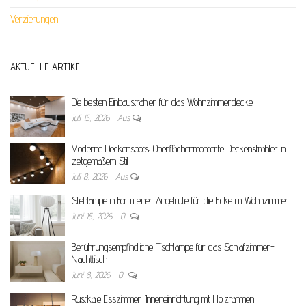
Verzierungen
AKTUELLE ARTIKEL
Die besten Einbaustrahler für das Wohnzimmerdecke
Juli 15, 2026
Aus
Moderne Deckenspots: Oberflächenmontierte Deckenstrahler in
zeitgemäßem Stil
Juli 8, 2026
Aus
Stehlampe in Form einer Angelrute für die Ecke im Wohnzimmer
Juni 15, 2026
0
Berührungsempfindliche Tischlampe für das Schlafzimmer-
Nachttisch
Juni 8, 2026
0
Rustikale Esszimmer-Inneneinrichtung mit Holzrahmen-