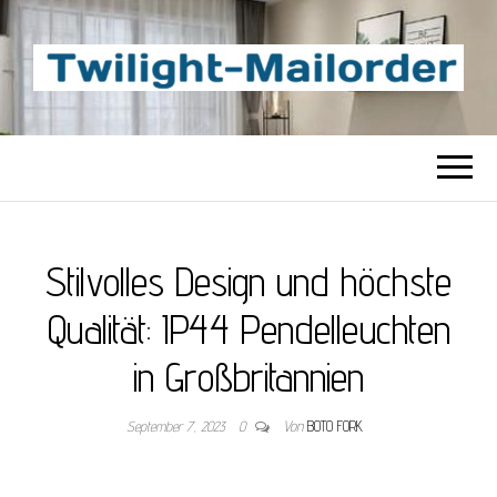
TWILIGHT-
Beste Content-Sharing-Site
MAILORDER
Stilvolles Design und höchste
Qualität: IP44 Pendelleuchten
in Großbritannien
September 7, 2023
0
Von
BOTO FORK