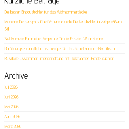
Kürzliche Beiträge
Die besten Einbaustrahler für das Wohnzimmerdecke
Moderne Deckenspots: Oberflächenmontierte Deckenstrahler in zeitgemäßem
Stil
Stehlampe in Form einer Angelrute für die Ecke im Wohnzimmer
Berührungsempfindliche Tischlampe für das Schlafzimmer-Nachttisch
Rustikale Esszimmer-Inneneinrichtung mit Holzrahmen-Pendelleuchter
Archive
Juli 2026
Juni 2026
Mai 2026
April 2026
März 2026