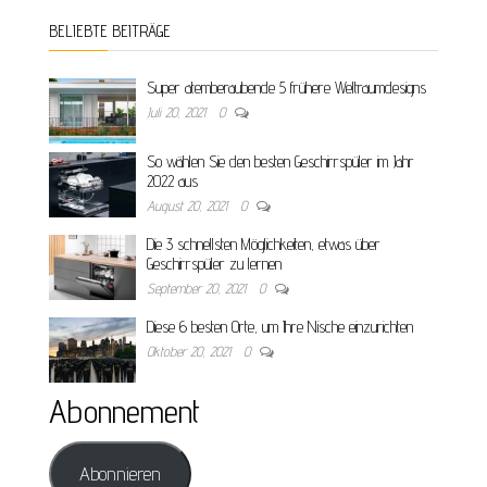
BELIEBTE BEITRÄGE
Super atemberaubende 5 frühere Weltraumdesigns
Juli 20, 2021
0
So wählen Sie den besten Geschirrspüler im Jahr
2022 aus
August 20, 2021
0
Die 3 schnellsten Möglichkeiten, etwas über
Geschirrspüler zu lernen
September 20, 2021
0
Diese 6 besten Orte, um Ihre Nische einzurichten
Oktober 20, 2021
0
Abonnement
Abonnieren