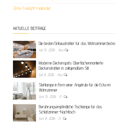
Zirka Twilight-mailorder
AKTUELLE BEITRÄGE
Die besten Einbaustrahler für das Wohnzimmerdecke
Juli 15, 2026
Aus
Moderne Deckenspots: Oberflächenmontierte
Deckenstrahler in zeitgemäßem Stil
Juli 8, 2026
Aus
Stehlampe in Form einer Angelrute für die Ecke im
Wohnzimmer
Juni 15, 2026
0
Berührungsempfindliche Tischlampe für das
Schlafzimmer-Nachttisch
Juni 8, 2026
0