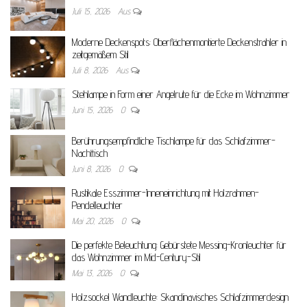
Juli 15, 2026
Aus
Moderne Deckenspots: Oberflächenmontierte Deckenstrahler in
zeitgemäßem Stil
Juli 8, 2026
Aus
Stehlampe in Form einer Angelrute für die Ecke im Wohnzimmer
Juni 15, 2026
0
Berührungsempfindliche Tischlampe für das Schlafzimmer-
Nachttisch
Juni 8, 2026
0
Rustikale Esszimmer-Inneneinrichtung mit Holzrahmen-
Pendelleuchter
Mai 20, 2026
0
Die perfekte Beleuchtung: Gebürstete Messing-Kronleuchter für
das Wohnzimmer im Mid-Century-Stil
Mai 13, 2026
0
Holzsockel Wandleuchte: Skandinavisches Schlafzimmerdesign