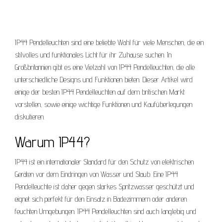
IP44 Pendelleuchten sind eine beliebte Wahl für viele Menschen, die ein
stilvolles und funktionales Licht für ihr Zuhause suchen. In
Großbritannien gibt es eine Vielzahl von IP44 Pendelleuchten, die alle
unterschiedliche Designs und Funktionen bieten. Dieser Artikel wird
einige der besten IP44 Pendelleuchten auf dem britischen Markt
vorstellen, sowie einige wichtige Funktionen und Kaufüberlegungen
diskutieren.
Warum IP44?
IP44 ist ein internationaler Standard für den Schutz von elektrischen
Geräten vor dem Eindringen von Wasser und Staub. Eine IP44
Pendelleuchte ist daher gegen starkes Spritzwasser geschützt und
eignet sich perfekt für den Einsatz in Badezimmern oder anderen
feuchten Umgebungen. IP44 Pendelleuchten sind auch langlebig und