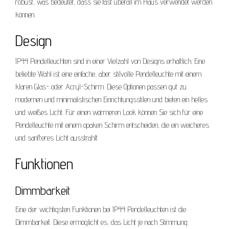
robust, was bedeutet, dass sie fast überall im Haus verwendet werden
können.
Design
IP44 Pendelleuchten sind in einer Vielzahl von Designs erhältlich. Eine
beliebte Wahl ist eine einfache, aber stilvolle Pendelleuchte mit einem
klaren Glas- oder Acryl-Schirm. Diese Optionen passen gut zu
modernen und minimalistischen Einrichtungsstilen und bieten ein helles
und weißes Licht. Für einen wärmeren Look können Sie sich für eine
Pendelleuchte mit einem opaken Schirm entscheiden, die ein weicheres
und sanfteres Licht ausstrahlt.
Funktionen
Dimmbarkeit
Eine der wichtigsten Funktionen bei IP44 Pendelleuchten ist die
Dimmbarkeit. Diese ermöglicht es, das Licht je nach Stimmung