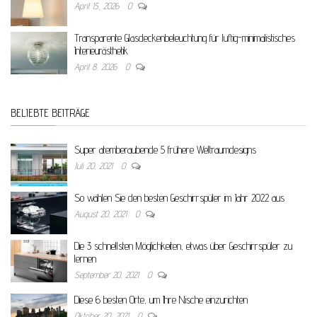
April 15, 2026
0
Transparente Glasdeckenbeleuchtung für luftig-minimalistisches
Interieurästhetik
April 8, 2026
0
BELIEBTE BEITRÄGE
Super atemberaubende 5 frühere Weltraumdesigns
Juli 20, 2021
0
So wählen Sie den besten Geschirrspüler im Jahr 2022 aus
August 20, 2021
0
Die 3 schnellsten Möglichkeiten, etwas über Geschirrspüler zu
lernen
September 20, 2021
0
Diese 6 besten Orte, um Ihre Nische einzurichten
Oktober 20, 2021
0