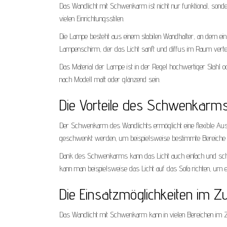
Das Wandlicht mit Schwenkarm ist nicht nur funktional, son
vielen Einrichtungsstilen.
Die Lampe besteht aus einem stabilen Wandhalter, an dem e
Lampenschirm, der das Licht sanft und diffus im Raum verteil
Das Material der Lampe ist in der Regel hochwertiger Stahl od
nach Modell matt oder glänzend sein.
Die Vorteile des Schwenkarm
Der Schwenkarm des Wandlichts ermöglicht eine flexible Aus
geschwenkt werden, um beispielsweise bestimmte Bereiche 
Dank des Schwenkarms kann das Licht auch einfach und sch
kann man beispielsweise das Licht auf das Sofa richten, um 
Die Einsatzmöglichkeiten im 
Das Wandlicht mit Schwenkarm kann in vielen Bereichen im Z