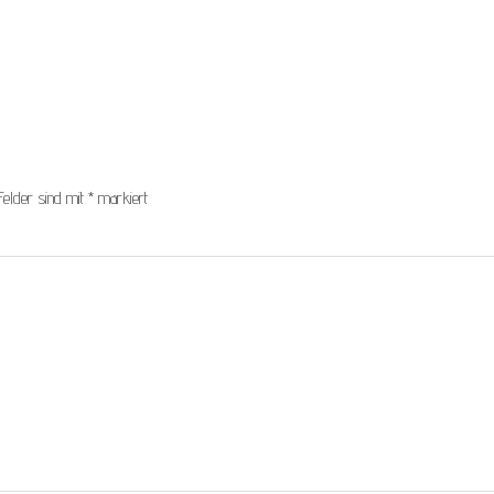
Felder sind mit
*
markiert