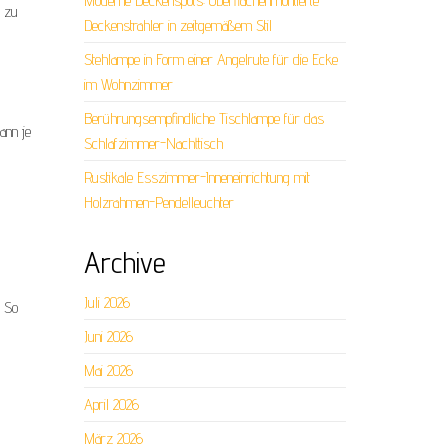
Moderne Deckenspots: Oberflächenmontierte
t zu
Deckenstrahler in zeitgemäßem Stil
Stehlampe in Form einer Angelrute für die Ecke
im Wohnzimmer
Berührungsempfindliche Tischlampe für das
ann je
Schlafzimmer-Nachttisch
Rustikale Esszimmer-Inneneinrichtung mit
Holzrahmen-Pendelleuchter
Archive
Juli 2026
. So
Juni 2026
Mai 2026
April 2026
März 2026