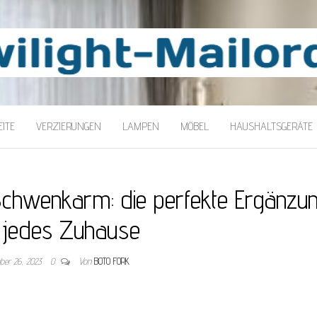
LORDER
ITE
VERZIERUNGEN
LAMPEN
MÖBEL
HAUSHALTSGERÄTE
t Schwenkarm: die perfekte Ergänzu
 jedes Zuhause
ber 26, 2023
0
Von
BOTO FORK