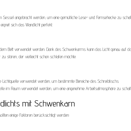
 Sessel angebracht werden, um eine gemütliche Lese- und Fernsehecke zu schaf
eignet sich das Wandlicht perfekt.
n dem Bett verwendet werden. Dank des Schwenkarms kann das Licht genau auf d
zu stören, der vielleicht schon schlafen möchte.
lte Lichtquelle verwendet werden, um bestimmte Bereiche des Schreibtischs
tquelle im Raum verwendet werden, um eine angenehme Arbeitsatmosphäre zu schaff
ndlichts mit Schwenkarn
lten einige Faktoren berücksichtigt werden: