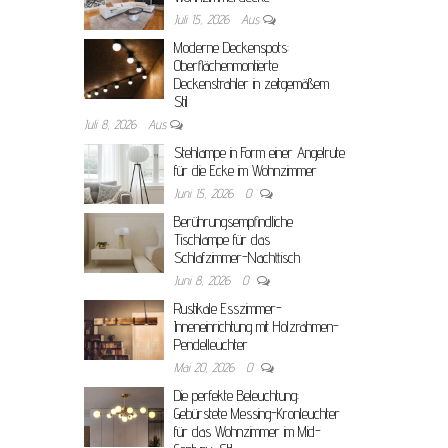
Juli 15, 2026
Aus
Moderne Deckenspots:
Oberflächenmontierte
Deckenstrahler in zeitgemäßem
Stil
Juli 8, 2026
Aus
Stehlampe in Form einer Angelrute
für die Ecke im Wohnzimmer
Juni 15, 2026
0
Berührungsempfindliche
Tischlampe für das
Schlafzimmer-Nachttisch
Juni 8, 2026
0
Rustikale Esszimmer-
Inneneinrichtung mit Holzrahmen-
Pendelleuchter
Mai 20, 2026
0
Die perfekte Beleuchtung:
Gebürstete Messing-Kronleuchter
für das Wohnzimmer im Mid-