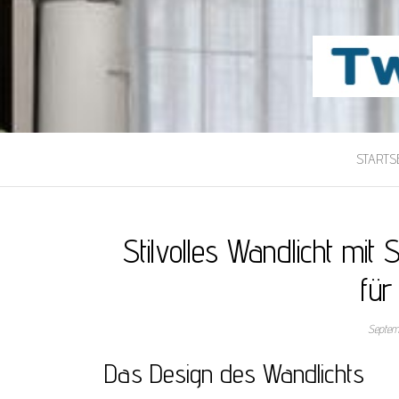
TWILIGHT-MAI
Beste Content-Sharing-Site
STARTSE
Stilvolles Wandlicht mi
für
Septem
Das Design des Wandlichts